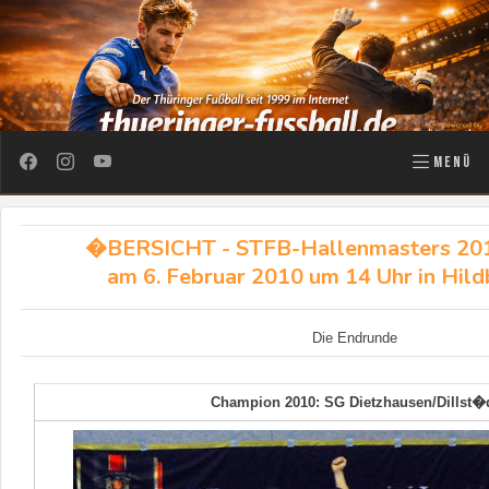
MENÜ
�BERSICHT - STFB-Hallenmasters 201
am 6. Februar 2010 um 14 Uhr in Hil
Die Endrunde
Champion 2010: SG Dietzhausen/Dillst�