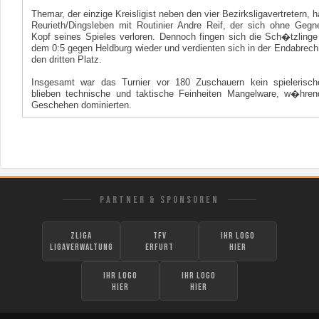
Themar, der einzige Kreisligist neben den vier Bezirksligavertretern, 
Reurieth/Dingsleben mit Routinier Andre Reif, der sich ohne Gegne
Kopf seines Spieles verloren. Dennoch fingen sich die Sch�tzlinge
dem 0:5 gegen Heldburg wieder und verdienten sich in der Endabrec
den dritten Platz.
Insgesamt war das Turnier vor 180 Zuschauern kein spielerisch
blieben technische und taktische Feinheiten Mangelware, w�hre
Geschehen dominierten.
PARTNER & SPONSOREN
zLiga
TFV
Ihr Logo
Ligaverwaltung
Erfurt
hier
Ihr Logo
Ihr Logo
hier
hier