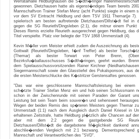
Werratalhalle Hildburghausen die S�dth�ringer Hallenmeisterscha
gewonnen. Dietzhausen hatte als eigenst�ndiges Team bereits 2002
Mannschaftvon Trainer Stefan Menz (acht Punkte) siegte in einem s
vor dem SV Eintracht Heldburg und dem TSV 1911 Themar(je 7). 
spielerisch am besten auftretende Dietzhausen/Dillst�dt fiel in
gegen die SG Reurieth/Dingsleben (2:1), die mitnur einem Punkt 
Dieses Remis erzielte Reurieth ausgerechnet gegen Heldburg, das 
Titel verspielte. Platz vier belegte der TSV 1868 Ummerstadt (4).
Kevin M�ller vom Meister erhielt zudem die Auszeichnung als beste
Gottwalt (Reurieth/Dingsleben, f�nf Treffer) als bester Torsch�
(Themar) als bester Torwart von Peter Brenn, (Oberr
Bezirksfu�ballausschusses S�dth�ringen, geehrt wurden. Bre
dem Spielausschussvorsitzenden Rainer Kirchner (Neidhartshause
Siegermannschaft sowie den Glasstiefel des Pokalsponsors, aus de
die ersten Meisterschlucke des K�stritzer Gerstensaftes genossen.
"Das war eine geschlossene Mannschaftsleistung bei einem k
sch�tzte Trainer Stefan Menz ein und hob seinen Schlussmann n
schon in der Zwischenrunde mit seinen Paraden der Garant unse
Leistung bot sein Team beim souver�n und sehenswert herausgesp
Wegen der beiden Remis des sp�teren Meisters gegen Themar zu
Ummerstadt (1:1) nach dem Ausgleich durch Daniel Kriesel in Un
erhaltenen Zeitstrafe, hatte Heldburg pl�tzlich alle Chancen auf den 
aber mit dem 2:2 gegen die gastgebende SG Reurieth
Dietzhausen/Dillst�dt die dargebotene M�glichkeit dankend a
abschlie�enden Vergleich mit 2:1 bezwang. Dementsprechend 
Mannschaft und Verantwortlichen des "SVD".