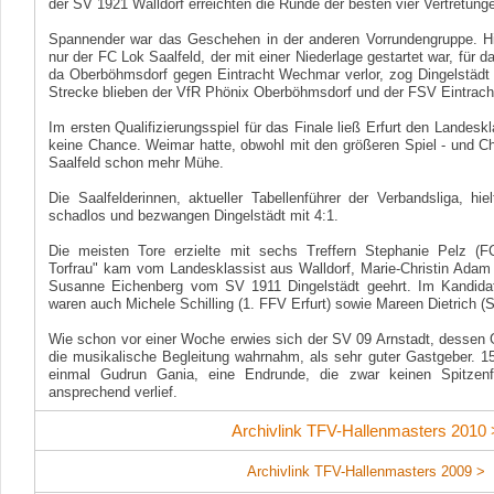
der SV 1921 Walldorf erreichten die Runde der besten vier Vertretunge
Spannender war das Geschehen in der anderen Vorrundengruppe. Hi
nur der FC Lok Saalfeld, der mit einer Niederlage gestartet war, für da
da Oberböhmsdorf gegen Eintracht Wechmar verlor, zog Dingelstädt i
Strecke blieben der VfR Phönix Oberböhmsdorf und der FSV Eintrac
Im ersten Qualifizierungsspiel für das Finale ließ Erfurt den Landesk
keine Chance. Weimar hatte, obwohl mit den größeren Spiel - und Ch
Saalfeld schon mehr Mühe.
Die Saalfelderinnen, aktueller Tabellenführer der Verbandsliga, hie
schadlos und bezwangen Dingelstädt mit 4:1.
Die meisten Tore erzielte mit sechs Treffern Stephanie Pelz (F
Torfrau" kam vom Landesklassist aus Walldorf, Marie-Christin Adam 
Susanne Eichenberg vom SV 1911 Dingelstädt geehrt. Im Kandidat
waren auch Michele Schilling (1. FFV Erfurt) sowie Mareen Dietrich 
Wie schon vor einer Woche erwies sich der SV 09 Arnstadt, dessen 
die musikalische Begleitung wahrnahm, als sehr guter Gastgeber. 
einmal Gudrun Gania, eine Endrunde, die zwar keinen Spitzenf
ansprechend verlief.
Archivlink TFV-Hallenmasters 2010 
Archivlink TFV-Hallenmasters 2009 >