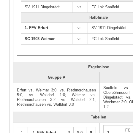
SV 1911 Dingelstädt
vs.
FC Lok Saalfeld
Halbfinale
1. FFV Erfurt
vs.
SV 1911 Dingelstädt
SC 1903 Weimar
vs.
FC Lok Saalfeld
Ergebnisse
Gruppe A
Saalfeld vs.
Erfurt vs. Weimar 3:0, vs. Riethnordhausen
Oberböhmsdorf
5:0, vs. Walldorf 1:0; Weimar vs.
Dingelstädt vs
Riethnordhausen 3:2, vs. Walldorf 2:1;
Wechmar 2:0; O
Riethnordhausen vs. Walldorf 3:0
1:2
Tabellen
FC 
1.
1. FFV Erfurt
3
9:0
9
1.