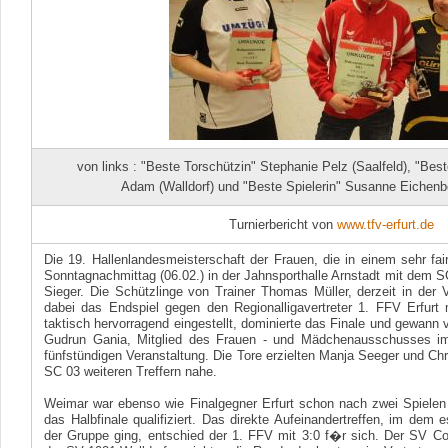
von links : "Beste Torschützin" Stephanie Pelz (Saalfeld), "Best
Adam (Walldorf) und "Beste Spielerin" Susanne Eichenbe
Turnierbericht von
www.tfv-erfurt.de
Die 19. Hallenlandesmeisterschaft der Frauen, die in einem sehr fa
Sonntagnachmittag (06.02.) in der Jahnsporthalle Arnstadt mit dem 
Sieger. Die Schützlinge von Trainer Thomas Müller, derzeit in der 
dabei das Endspiel gegen den Regionalligavertreter 1. FFV Erfurt 
taktisch hervorragend eingestellt, dominierte das Finale und gewann v
Gudrun Gania, Mitglied des Frauen - und Mädchenausschusses im 
fünfstündigen Veranstaltung. Die Tore erzielten Manja Seeger und Chr
SC 03 weiteren Treffern nahe.
Weimar war ebenso wie Finalgegner Erfurt schon nach zwei Spielen 
das Halbfinale qualifiziert. Das direkte Aufeinandertreffen, im dem 
der Gruppe ging, entschied der 1. FFV mit 3:0 f�r sich. Der SV C