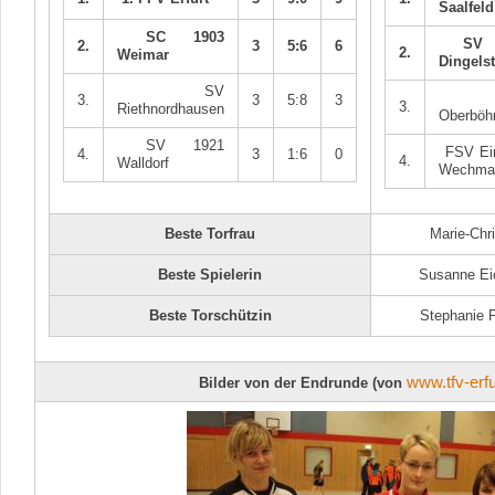
Saalfeld
SC 1903
SV 1
2.
3
5:6
6
2.
Weimar
Dingelst
SV
V
3.
3
5:8
3
3.
Riethnordhausen
Oberböh
SV 1921
FSV Ein
4.
3
1:6
0
4.
Walldorf
Wechma
Beste Torfrau
Marie-Chri
Beste Spielerin
Susanne Eic
Beste Torschützin
Stephanie P
www.tfv-erfu
Bilder von der Endrunde (von