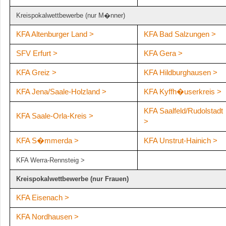
Kreispokalwettbewerbe (nur M�nner)
KFA Altenburger Land >
KFA Bad Salzungen >
SFV Erfurt >
KFA Gera >
KFA Greiz >
KFA Hildburghausen >
KFA Jena/Saale-Holzland >
KFA Kyffh�userkreis >
KFA Saalfeld/Rudolstadt
KFA Saale-Orla-Kreis >
>
KFA S�mmerda >
KFA Unstrut-Hainich >
KFA Werra-Rennsteig >
Kreispokalwettbewerbe (nur Frauen)
KFA Eisenach >
KFA Nordhausen >