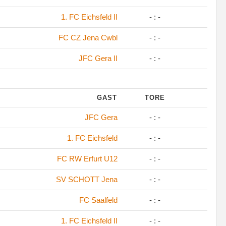
1. FC Eichsfeld II
- : -
FC CZ Jena Cwbl
- : -
JFC Gera II
- : -
GAST
TORE
JFC Gera
- : -
1. FC Eichsfeld
- : -
FC RW Erfurt U12
- : -
SV SCHOTT Jena
- : -
FC Saalfeld
- : -
1. FC Eichsfeld II
- : -