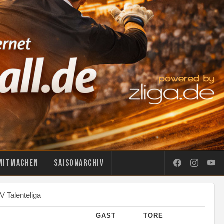
Mitmachen
Saisonarchiv
V Talenteliga
GAST
TORE