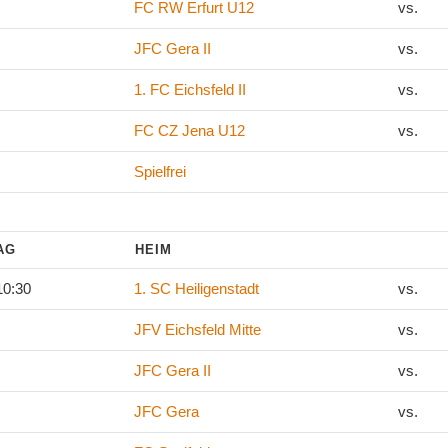
FC RW Erfurt U12
vs.
JFC Gera II
vs.
1. FC Eichsfeld II
vs.
FC CZ Jena U12
vs.
Spielfrei
TAG
HEIM
10:30
1. SC Heiligenstadt
vs.
JFV Eichsfeld Mitte
vs.
JFC Gera II
vs.
JFC Gera
vs.