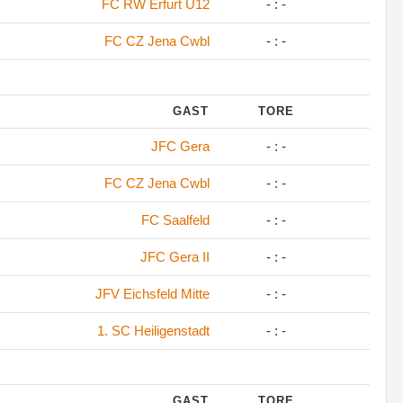
FC RW Erfurt U12
- : -
FC CZ Jena Cwbl
- : -
GAST
TORE
JFC Gera
- : -
FC CZ Jena Cwbl
- : -
FC Saalfeld
- : -
JFC Gera II
- : -
JFV Eichsfeld Mitte
- : -
1. SC Heiligenstadt
- : -
GAST
TORE