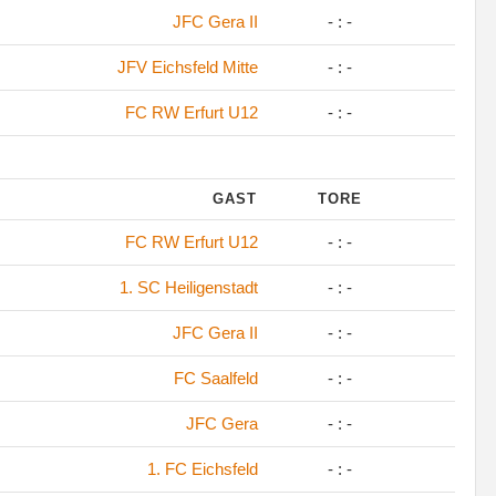
JFC Gera II
- : -
JFV Eichsfeld Mitte
- : -
FC RW Erfurt U12
- : -
GAST
TORE
FC RW Erfurt U12
- : -
1. SC Heiligenstadt
- : -
JFC Gera II
- : -
FC Saalfeld
- : -
JFC Gera
- : -
1. FC Eichsfeld
- : -