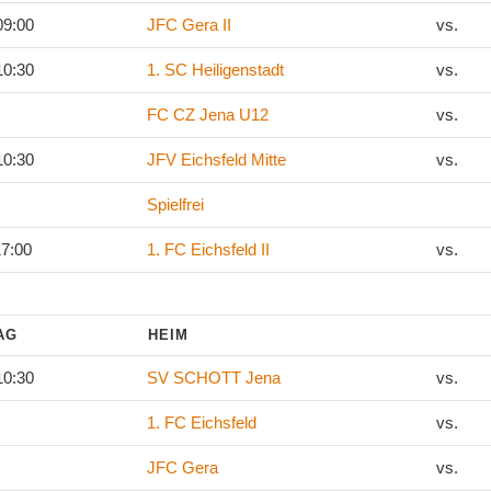
09:00
JFC Gera II
vs.
10:30
1. SC Heiligenstadt
vs.
FC CZ Jena U12
vs.
10:30
JFV Eichsfeld Mitte
vs.
Spielfrei
17:00
1. FC Eichsfeld II
vs.
TAG
HEIM
10:30
SV SCHOTT Jena
vs.
1. FC Eichsfeld
vs.
JFC Gera
vs.