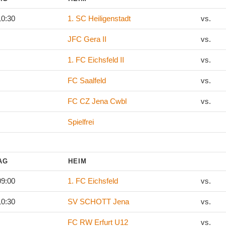
10:30
1. SC Heiligenstadt
vs.
JFC Gera II
vs.
1. FC Eichsfeld II
vs.
FC Saalfeld
vs.
FC CZ Jena Cwbl
vs.
Spielfrei
TAG
HEIM
09:00
1. FC Eichsfeld
vs.
10:30
SV SCHOTT Jena
vs.
FC RW Erfurt U12
vs.