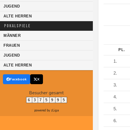
JUGEND
ALTE HERREN
POKALSPIELE
MÄNNER
FRAUEN
PL.
JUGEND
1.
ALTE HERREN
2.
Facebook
X
3.
Besucher gesamt
4.
6
3
7
5
9
9
5
5.
powered by zLiga
6.