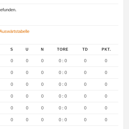
gefunden.
Auswärtstabelle
S
U
N
TORE
TD
PKT.
0
0
0
0 : 0
0
0
0
0
0
0 : 0
0
0
0
0
0
0 : 0
0
0
0
0
0
0 : 0
0
0
0
0
0
0 : 0
0
0
0
0
0
0 : 0
0
0