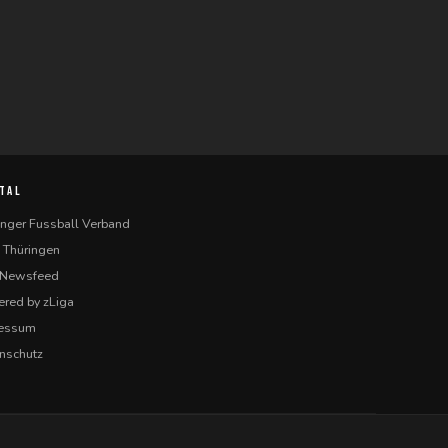
TAL
inger Fussball Verband
 Thüringen
-Newsfeed
red by zLiga
ressum
nschutz