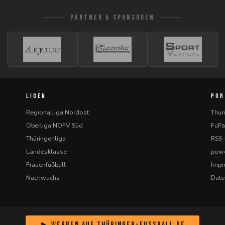
PARTNER & SPONSOREN
LIGEN
POR
Regionalliga Nordost
Thür
Oberliga NOFV Süd
FuPa
Thüringenliga
RSS
Landesklasse
powe
Frauenfußball
Imp
Nachwuchs
Date
► Werben auf Thüringer-Fussball.de