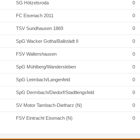
SG Hötzelsroda
0
FC Eisenach 2011
0
TSV Sundhausen 1869
0
SpG Wacker Gotha/Ballstädt II
0
FSV Waltershausen
0
SpG Mühlberg/Wandersleben
0
SpG Leimbach/Langenfeld
0
SpG Dermbach/Diedorf/Stadtlengsfeld
0
SV Motor Tambach-Dietharz (N)
0
FSV Eintracht Eisenach (N)
0