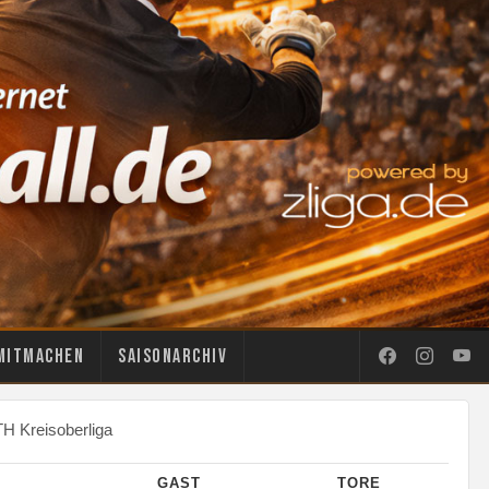
Mitmachen
Saisonarchiv
H Kreisoberliga
GAST
TORE