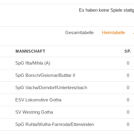
Es haben keine Spiele statt
Gesamttabelle
Heimtabelle
MANNSCHAFT
SP.
SpG Ifta/Mihla (A)
0
SpG Borsch/Geismar/Buttlar II
0
SpG Vacha/Dorndorf/Unterbreizbach
0
ESV Lokomotive Gotha
0
SV Westring Gotha
0
SpG Ruhla/Wutha-Farnroda/Etterwinden
0