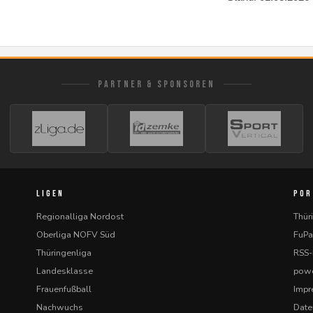
PARTNER & SPONSOREN
LIGEN
POR
Regionalliga Nordost
Thür
Oberliga NOFV Süd
FuPa
Thüringenliga
RSS
Landesklasse
powe
Frauenfußball
Imp
Nachwuchs
Date