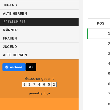
JUGEND
ALTE HERREN
POKALSPIELE
POS.
MÄNNER
1
FRAUEN
2
JUGEND
3
ALTE HERREN
4
Facebook
X
5
Besucher gesamt
6
6
3
7
4
0
5
2
powered by zLiga
7
8