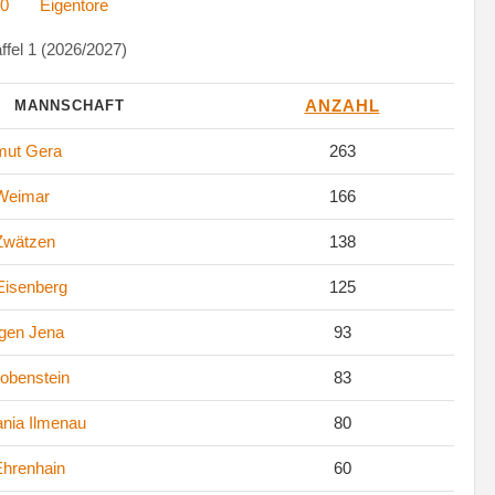
0
Eigentore
fel 1 (2026/2027)
ANZAHL
MANNSCHAFT
ut Gera
263
Weimar
166
Zwätzen
138
 Eisenberg
125
gen Jena
93
obenstein
83
nia Ilmenau
80
hrenhain
60