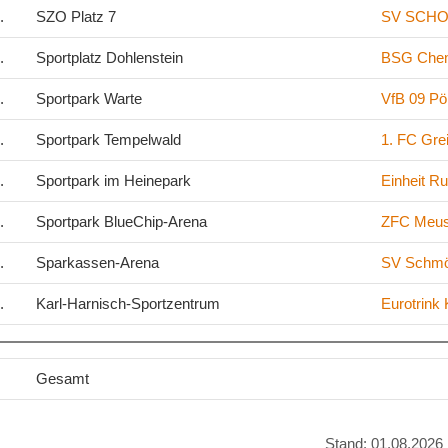
.
SZO Platz 7
SV SCHOT
.
Sportplatz Dohlenstein
BSG Chem
.
Sportpark Warte
VfB 09 P
.
Sportpark Tempelwald
1. FC Gre
.
Sportpark im Heinepark
Einheit Ru
.
Sportpark BlueChip-Arena
ZFC Meuse
.
Sparkassen-Arena
SV Schmö
.
Karl-Harnisch-Sportzentrum
Eurotrink
Gesamt
Stand: 01.08.2026