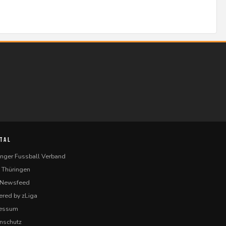
TAL
inger Fussball Verband
 Thüringen
-Newsfeed
red by zLiga
ressum
nschutz