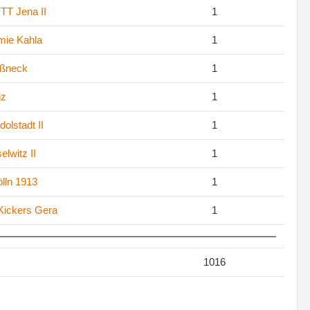
T Jena II
1
ie Kahla
1
ößneck
1
iz
1
dolstadt II
1
lwitz II
1
lln 1913
1
 Kickers Gera
1
1016