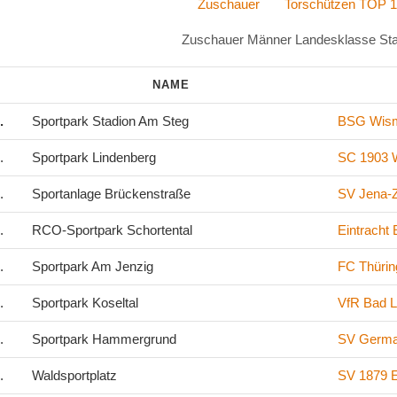
Zuschauer
Torschützen TOP 1
Zuschauer Männer Landesklasse Staf
NAME
.
Sportpark Stadion Am Steg
BSG Wism
.
Sportpark Lindenberg
SC 1903 
.
Sportanlage Brückenstraße
SV Jena-
.
RCO-Sportpark Schortental
Eintracht
.
Sportpark Am Jenzig
FC Thürin
.
Sportpark Koseltal
VfR Bad L
.
Sportpark Hammergrund
SV Germa
.
Waldsportplatz
SV 1879 E