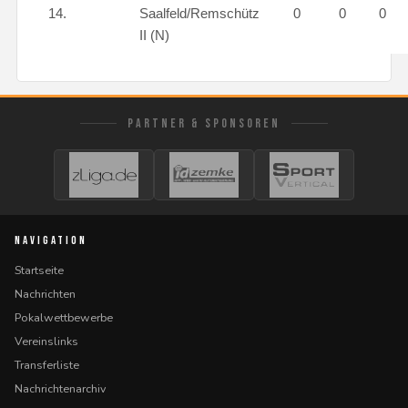
14.
Saalfeld/Remschütz
0
0
0
II (N)
PARTNER & SPONSOREN
NAVIGATION
Startseite
Nachrichten
Pokalwettbewerbe
Vereinslinks
Transferliste
Nachrichtenarchiv