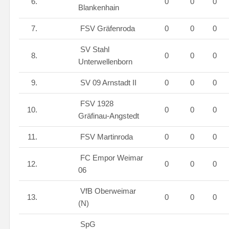
6.
0
0
0
Blankenhain
7.
FSV Gräfenroda
0
0
0
SV Stahl
8.
0
0
0
Unterwellenborn
9.
SV 09 Arnstadt II
0
0
0
FSV 1928
10.
0
0
0
Gräfinau-Angstedt
11.
FSV Martinroda
0
0
0
FC Empor Weimar
12.
0
0
0
06
VfB Oberweimar
13.
0
0
0
(N)
SpG