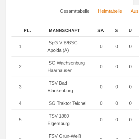
Gesamttabelle
Heimtabelle
Aus
PL.
MANNSCHAFT
SP.
S
U
SpG VfB/BSC
1.
0
0
0
Apolda (A)
SG Wachsenburg
2.
0
0
0
Haarhausen
TSV Bad
3.
0
0
0
Blankenburg
4.
SG Traktor Teichel
0
0
0
TSV 1880
5.
0
0
0
Elgersburg
FSV Grün-Weiß