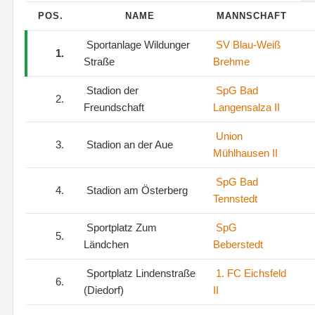
POS.
NAME
MANNSCHAFT
Sportanlage Wildunger
SV Blau-Weiß
1.
Straße
Brehme
Stadion der
SpG Bad
2.
Freundschaft
Langensalza II
Union
3.
Stadion an der Aue
Mühlhausen II
SpG Bad
4.
Stadion am Österberg
Tennstedt
Sportplatz Zum
SpG
5.
Ländchen
Beberstedt
Sportplatz Lindenstraße
1. FC Eichsfeld
6.
(Diedorf)
II