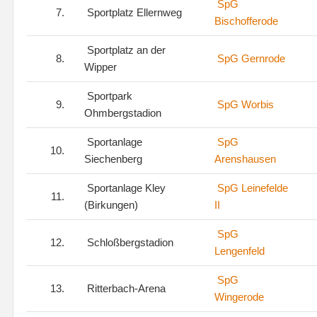
SpG
7.
Sportplatz Ellernweg
Bischofferode
Sportplatz an der
8.
SpG Gernrode
Wipper
Sportpark
9.
SpG Worbis
Ohmbergstadion
Sportanlage
SpG
10.
Siechenberg
Arenshausen
Sportanlage Kley
SpG Leinefelde
11.
(Birkungen)
II
SpG
12.
Schloßbergstadion
Lengenfeld
SpG
13.
Ritterbach-Arena
Wingerode