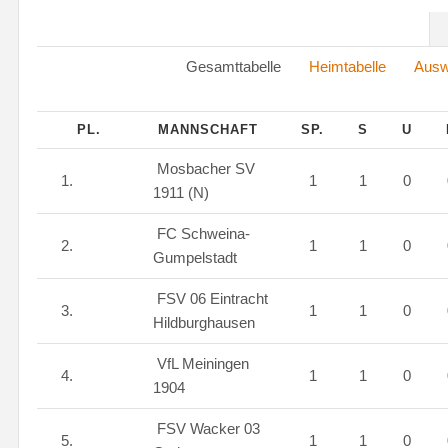
Gesamttabelle
Heimtabelle
Ausw
PL.
MANNSCHAFT
SP.
S
U
Mosbacher SV
1.
1
1
0
1911 (N)
FC Schweina-
2.
1
1
0
Gumpelstadt
FSV 06 Eintracht
3.
1
1
0
Hildburghausen
VfL Meiningen
4.
1
1
0
1904
FSV Wacker 03
5.
1
1
0