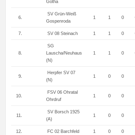
Gotha
SV Grün-Weiß
6.
1
1
0
Gospenroda
7.
SV 08 Steinach
1
1
0
SG
8.
Lauscha/Neuhaus
1
1
0
(N)
Herpfer SV 07
9.
1
0
0
(N)
FSV 06 Ohratal
10.
1
0
0
Ohrdruf
SV Borsch 1925
11.
1
0
0
(A)
12.
FC 02 Barchfeld
1
0
0