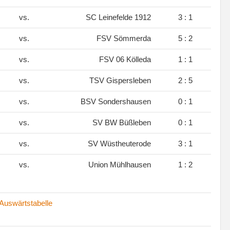
vs.
SC Leinefelde 1912
3 : 1
vs.
FSV Sömmerda
5 : 2
vs.
FSV 06 Kölleda
1 : 1
vs.
TSV Gispersleben
2 : 5
vs.
BSV Sondershausen
0 : 1
vs.
SV BW Büßleben
0 : 1
vs.
SV Wüstheuterode
3 : 1
vs.
Union Mühlhausen
1 : 2
Auswärtstabelle