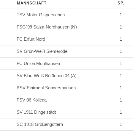
MANNSCHAFT
SP.
TSV Motor Gispersleben
1
FSG´99 Salza-Nordhausen (N)
1
FC Erfurt Nord
1
SV Grün-Weiß Siemerode
1
FC Union Mühlhausen
1
SV Blau-Weiß Büßleben 04 (A)
1
BSV Eintracht Sondershausen
1
FSV 06 Kölleda
1
SV 1911 Dingelstädt
1
SC 1918 Großengottern
1