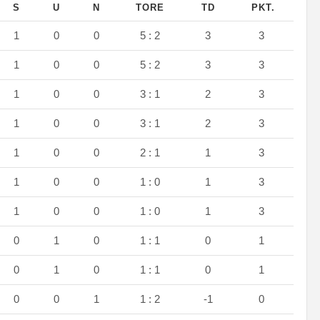
S
U
N
TORE
TD
PKT.
1
0
0
5 : 2
3
3
1
0
0
5 : 2
3
3
1
0
0
3 : 1
2
3
1
0
0
3 : 1
2
3
1
0
0
2 : 1
1
3
1
0
0
1 : 0
1
3
1
0
0
1 : 0
1
3
0
1
0
1 : 1
0
1
0
1
0
1 : 1
0
1
0
0
1
1 : 2
-1
0