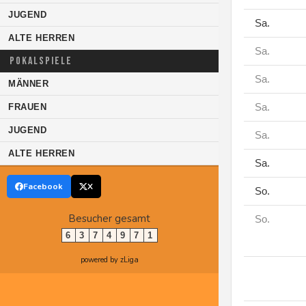
JUGEND
Sa.
ALTE HERREN
Sa.
POKALSPIELE
Sa.
MÄNNER
Sa.
FRAUEN
JUGEND
Sa.
ALTE HERREN
Sa.
Facebook
X
So.
Besucher gesamt
So.
6
3
7
4
9
7
1
powered by zLiga