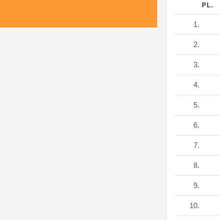
PL.
1.
2.
3.
4.
5.
6.
7.
8.
9.
10.