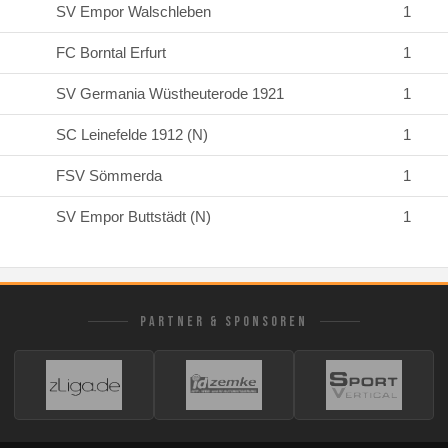
SV Empor Walschleben
1
FC Borntal Erfurt
1
SV Germania Wüstheuterode 1921
1
SC Leinefelde 1912 (N)
1
FSV Sömmerda
1
SV Empor Buttstädt (N)
1
PARTNER & SPONSOREN