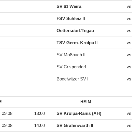
SV 61 Weira
vs
FSV Schleiz II
vs
Oettersdorf/Tegau
vs
TSV Germ. Krölpa II
vs
SV Moßbach II
vs
SV Crispendorf
vs
Bodelwitzer SV II
vs
DE
HEIM
09.08.
13:00
SV Krölpa-Ranis (AH)
vs
09.08.
14:00
SV Gräfenwarth II
vs