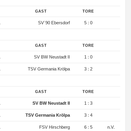
GAST
TORE
.
SV´90 Ebersdorf
5 : 0
GAST
TORE
.
SV BW Neustadt II
1 : 0
.
TSV Germania Krölpa
3 : 2
GAST
TORE
.
SV BW Neustadt II
1 : 3
.
TSV Germania Krölpa
3 : 4
.
FSV Hirschberg
6 : 5
n.V.