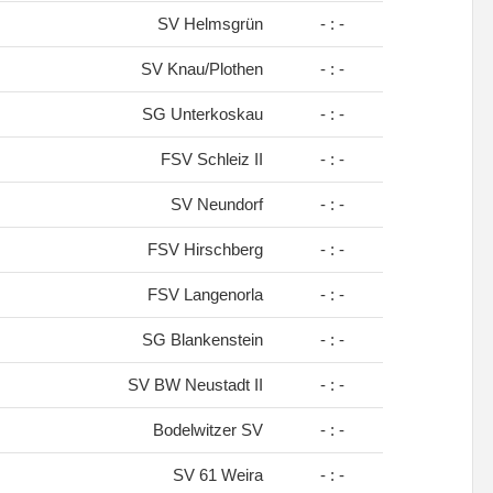
SV Helmsgrün
- : -
SV Knau/Plothen
- : -
SG Unterkoskau
- : -
FSV Schleiz II
- : -
SV Neundorf
- : -
FSV Hirschberg
- : -
FSV Langenorla
- : -
SG Blankenstein
- : -
SV BW Neustadt II
- : -
Bodelwitzer SV
- : -
SV 61 Weira
- : -