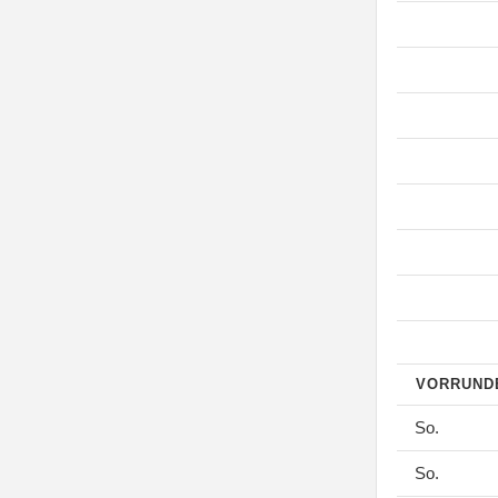
VORRUN
So.
So.