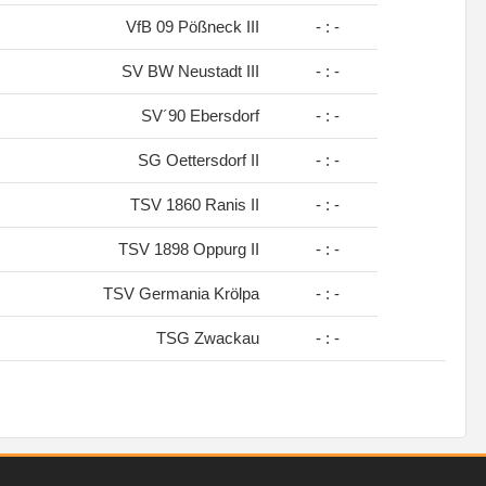
VfB 09 Pößneck III
- : -
SV BW Neustadt III
- : -
SV´90 Ebersdorf
- : -
SG Oettersdorf II
- : -
TSV 1860 Ranis II
- : -
TSV 1898 Oppurg II
- : -
TSV Germania Krölpa
- : -
TSG Zwackau
- : -