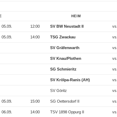
DE
HEIM
05.09.
12:00
SV BW Neustadt II
vs
05.09.
14:00
TSG Zwackau
vs
SV Gräfenwarth
vs
SV Knau/Plothen
vs
SG Schmieritz
vs
SV Krölpa-Ranis (AH)
vs
SV Göritz
vs
05.09.
15:00
SG Oettersdorf II
vs
06.09.
14:00
TSV 1898 Oppurg II
vs