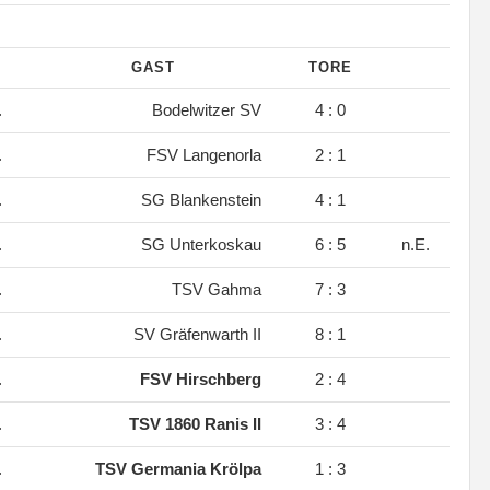
GAST
TORE
.
Bodelwitzer SV
4 : 0
.
FSV Langenorla
2 : 1
.
SG Blankenstein
4 : 1
.
SG Unterkoskau
6 : 5
n.E.
.
TSV Gahma
7 : 3
.
SV Gräfenwarth II
8 : 1
.
FSV Hirschberg
2 : 4
.
TSV 1860 Ranis II
3 : 4
.
TSV Germania Krölpa
1 : 3