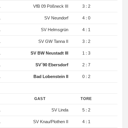
.
VfB 09 Pößneck III
3 : 2
.
SV Neundorf
4 : 0
.
SV Helmsgrün
4 : 1
.
SV GW Tanna II
3 : 2
.
SV BW Neustadt III
1 : 3
.
SV´90 Ebersdorf
2 : 7
.
Bad Lobenstein II
0 : 2
GAST
TORE
.
SV Linda
5 : 2
.
SV Knau/Plothen II
4 : 1