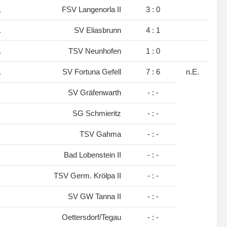
.
FSV Langenorla II
3 : 0
.
SV Eliasbrunn
4 : 1
.
TSV Neunhofen
1 : 0
.
SV Fortuna Gefell
7 : 6
n.E.
SV Gräfenwarth
- : -
SG Schmieritz
- : -
TSV Gahma
- : -
Bad Lobenstein II
- : -
TSV Germ. Krölpa II
- : -
SV GW Tanna II
- : -
Oettersdorf/Tegau
- : -