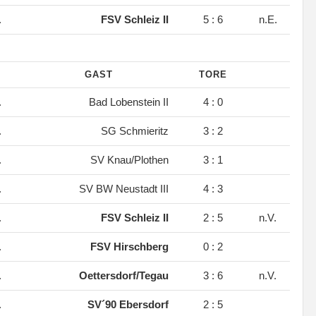
.
FSV Schleiz II
5 : 6
n.E.
GAST
TORE
.
Bad Lobenstein II
4 : 0
.
SG Schmieritz
3 : 2
.
SV Knau/Plothen
3 : 1
.
SV BW Neustadt III
4 : 3
.
FSV Schleiz II
2 : 5
n.V.
.
FSV Hirschberg
0 : 2
.
Oettersdorf/Tegau
3 : 6
n.V.
.
SV´90 Ebersdorf
2 : 5