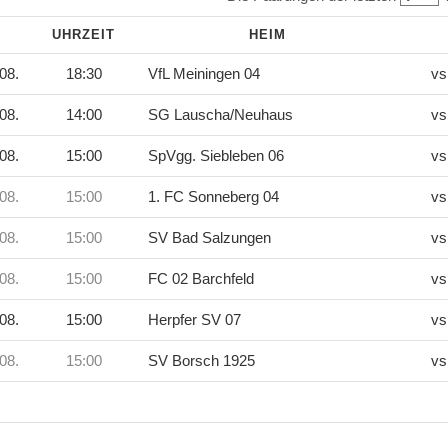
M
UHRZEIT
HEIM
08.
18:30
VfL Meiningen 04
vs
08.
14:00
SG Lauscha/Neuhaus
vs
08.
15:00
SpVgg. Siebleben 06
vs
08.
15:00
1. FC Sonneberg 04
vs
08.
15:00
SV Bad Salzungen
vs
08.
15:00
FC 02 Barchfeld
vs
08.
15:00
Herpfer SV 07
vs
08.
15:00
SV Borsch 1925
vs