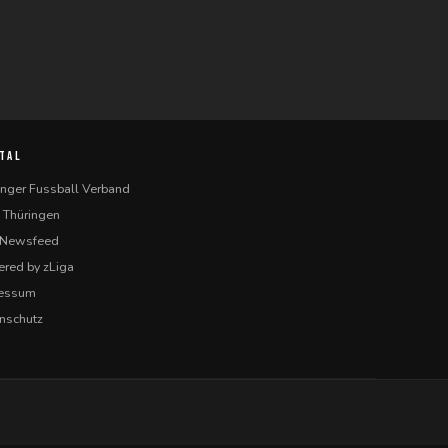
TAL
inger Fussball Verband
 Thüringen
-Newsfeed
red by zLiga
ressum
nschutz