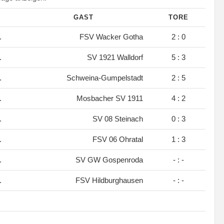
GAST
TORE
.
FSV Wacker Gotha
2 : 0
.
SV 1921 Walldorf
5 : 3
.
Schweina-Gumpelstadt
2 : 5
.
Mosbacher SV 1911
4 : 2
.
SV 08 Steinach
0 : 3
.
FSV 06 Ohratal
1 : 3
.
SV GW Gospenroda
- : -
.
FSV Hildburghausen
- : -