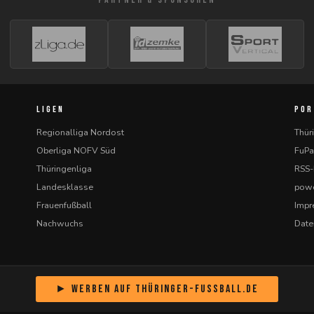
LIGEN
POR
Regionalliga Nordost
Thür
Oberliga NOFV Süd
FuPa
Thüringenliga
RSS
Landesklasse
powe
Frauenfußball
Imp
Nachwuchs
Date
► Werben auf Thüringer-Fussball.de