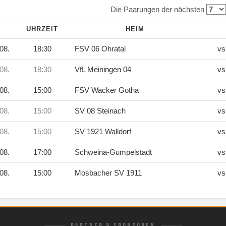
Die Paarungen der nächsten
M
UHRZEIT
HEIM
08.
18:30
FSV 06 Ohratal
vs
08.
18:30
VfL Meiningen 04
vs
08.
15:00
FSV Wacker Gotha
vs
08.
15:00
SV 08 Steinach
vs
08.
15:00
SV 1921 Walldorf
vs
08.
17:00
Schweina-Gumpelstadt
vs
08.
15:00
Mosbacher SV 1911
vs
PARTNER & SPONSOREN