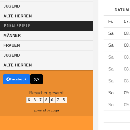
JUGEND
DATU
ALTE HERREN
Fr.
07.
POKALSPIELE
Sa.
08.
MÄNNER
Sa.
08.
FRAUEN
JUGEND
Sa.
08.
ALTE HERREN
Sa.
08.
Facebook
X
Sa.
08.
Besucher gesamt
So.
09.
6
3
7
8
6
7
5
So.
09.
powered by zLiga