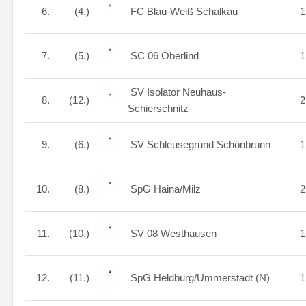
6.
(4.)
FC Blau-Weiß Schalkau
7.
(5.)
SC 06 Oberlind
SV Isolator Neuhaus-
8.
(12.)
Schierschnitz
9.
(6.)
SV Schleusegrund Schönbrunn
10.
(8.)
SpG Haina/Milz
11.
(10.)
SV 08 Westhausen
12.
(11.)
SpG Heldburg/Ummerstadt (N)