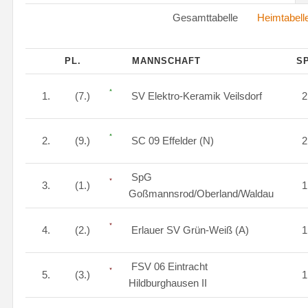
Gesamttabelle
Heimtabell
PL.
MANNSCHAFT
SP
1.
(7.)
SV Elektro-Keramik Veilsdorf
2.
(9.)
SC 09 Effelder (N)
SpG
3.
(1.)
Goßmannsrod/Oberland/Waldau
4.
(2.)
Erlauer SV Grün-Weiß (A)
FSV 06 Eintracht
5.
(3.)
Hildburghausen II