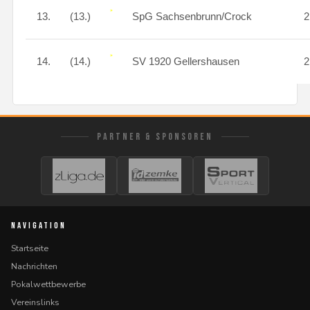
13.
(13.)
SpG Sachsenbrunn/Crock
14.
(14.)
SV 1920 Gellershausen
PARTNER & SPONSOREN
NAVIGATION
Startseite
Nachrichten
Pokalwettbewerbe
Vereinslinks