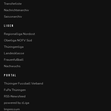
Transferliste
Nachrichtenarchiv
Saisonarchiv
LIGEN
Regionalliga Nordost
Oberliga NOFV Süd
Thüringenliga
Landesklasse
Frauenfußball
Nachwuchs
PORTAL
Thüringer Fussball Verband
FuPa Thüringen
RSS-Newsfeed
powered by zLiga
Impressum