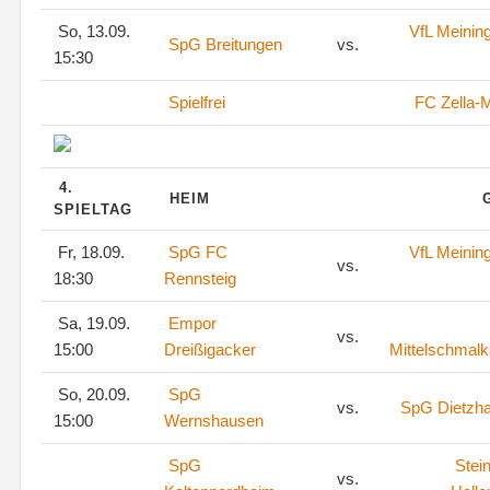
So, 13.09.
VfL Meinin
SpG Breitungen
vs.
15:30
Spielfrei
FC Zella-M
4.
HEIM
SPIELTAG
Fr, 18.09.
SpG FC
VfL Meinin
vs.
18:30
Rennsteig
Sa, 19.09.
Empor
vs.
15:00
Dreißigacker
Mittelschmalk
So, 20.09.
SpG
vs.
SpG Dietzh
15:00
Wernshausen
SpG
Stei
vs.