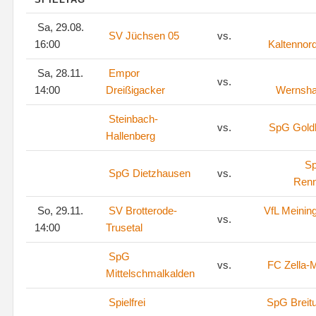
Sa, 29.08.
SV Jüchsen 05
vs.
16:00
Kaltennor
Sa, 28.11.
Empor
vs.
14:00
Dreißigacker
Wernsh
Steinbach-
vs.
SpG Goldl
Hallenberg
S
SpG Dietzhausen
vs.
Renn
So, 29.11.
SV Brotterode-
VfL Meinin
vs.
14:00
Trusetal
SpG
vs.
FC Zella-M
Mittelschmalkalden
Spielfrei
SpG Breit