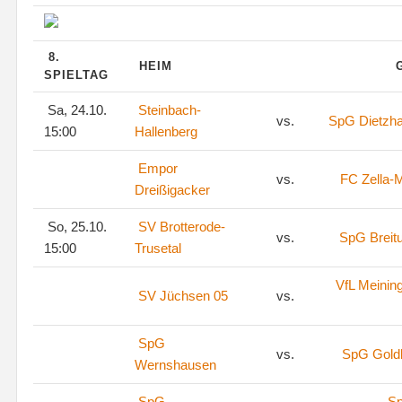
8.
HEIM
SPIELTAG
Sa, 24.10.
Steinbach-
vs.
SpG Dietzh
15:00
Hallenberg
Empor
vs.
FC Zella-M
Dreißigacker
So, 25.10.
SV Brotterode-
vs.
SpG Breit
15:00
Trusetal
VfL Meinin
SV Jüchsen 05
vs.
SpG
vs.
SpG Goldl
Wernshausen
SpG
S