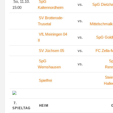
So, 11.10.
SpG
vs.
SpG Dietzh
15:00
Kaltennordheim
SV Brotterode-
vs.
Trusetal
Mittelschmalk
VfL Meiningen 04
vs.
SpG Goldl
II
SV Jüchsen 05
vs.
FC Zella-M
SpG
S
vs.
Wernshausen
Renn
Stei
Spielfrei
Halle
7.
HEIM
SPIELTAG