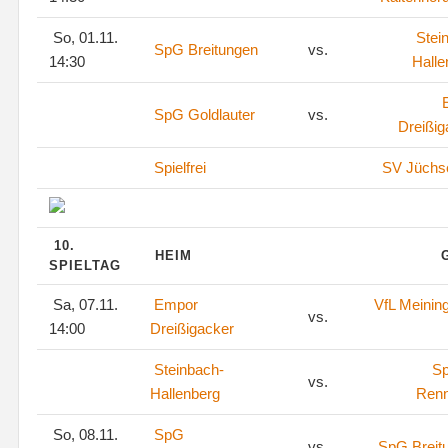
So, 01.11.
Stei
SpG Breitungen
vs.
14:30
Halle
SpG Goldlauter
vs.
Dreißig
Spielfrei
SV Jüchs
10.
HEIM
SPIELTAG
Sa, 07.11.
Empor
VfL Meinin
vs.
14:00
Dreißigacker
Steinbach-
S
vs.
Hallenberg
Renn
So, 08.11.
SpG
vs.
SpG Breit