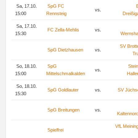
Sa, 17.10.
SpG FC
vs.
15:00
Rennsteig
Dreißig
Sa, 17.10.
FC Zella-Mehlis
vs.
15:30
Wernsh
SV Brott
SpG Dietzhausen
vs.
Tr
So, 18.10.
SpG
Stei
vs.
15:00
Mittelschmalkalden
Halle
So, 18.10.
SpG Goldlauter
vs.
SV Jüchs
15:30
SpG Breitungen
vs.
Kaltennor
VfL Meinin
Spielfrei