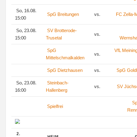
So, 16.08.
SpG Breitungen
vs.
FC Zella-M
15:00
So, 23.08.
SV Brotterode-
vs.
15:00
Trusetal
Wernsh
SpG
VfL Meinin
vs.
Mittelschmalkalden
SpG Dietzhausen
vs.
SpG Goldl
So, 23.08.
Steinbach-
vs.
SV Jüchs
16:00
Hallenberg
S
Spielfrei
Renn
2.
HEIM