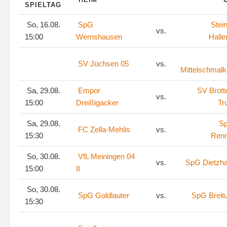
SPIELTAG
So, 16.08.
SpG
Stei
vs.
15:00
Wernshausen
Halle
SV Jüchsen 05
vs.
Mittelschmalk
Sa, 29.08.
Empor
SV Brott
vs.
15:00
Dreißigacker
Tr
Sa, 29.08.
S
FC Zella-Mehlis
vs.
15:30
Renn
So, 30.08.
VfL Meiningen 04
vs.
SpG Dietzh
15:00
II
So, 30.08.
SpG Goldlauter
vs.
SpG Breit
15:30