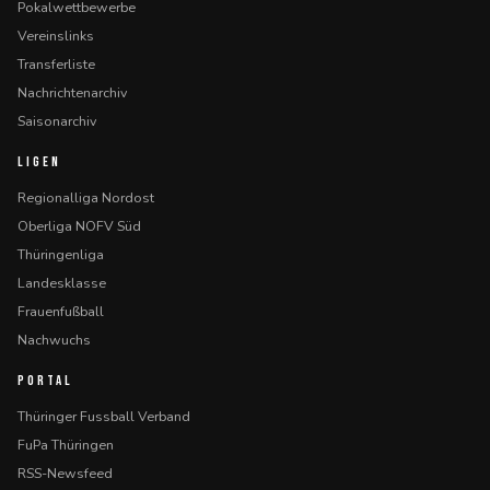
Pokalwettbewerbe
Vereinslinks
Transferliste
Nachrichtenarchiv
Saisonarchiv
LIGEN
Regionalliga Nordost
Oberliga NOFV Süd
Thüringenliga
Landesklasse
Frauenfußball
Nachwuchs
PORTAL
Thüringer Fussball Verband
FuPa Thüringen
RSS-Newsfeed