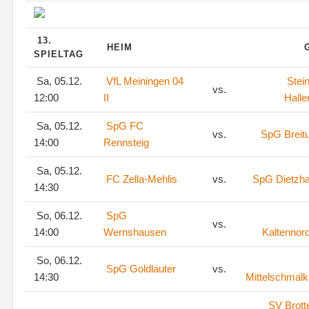
13.
HEIM
SPIELTAG
Sa, 05.12.
VfL Meiningen 04
Stei
vs.
12:00
II
Halle
Sa, 05.12.
SpG FC
vs.
SpG Breit
14:00
Rennsteig
Sa, 05.12.
FC Zella-Mehlis
vs.
SpG Dietzh
14:30
So, 06.12.
SpG
vs.
14:00
Wernshausen
Kaltennor
So, 06.12.
SpG Goldlauter
vs.
14:30
Mittelschmalk
SV Brott