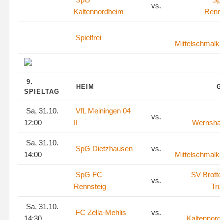
vs.
Kaltennordheim
Renn
Spielfrei
Mittelschmalk
9.
HEIM
SPIELTAG
Sa, 31.10.
VfL Meiningen 04
vs.
12:00
II
Wernsh
Sa, 31.10.
SpG Dietzhausen
vs.
14:00
Mittelschmalk
SpG FC
SV Brott
vs.
Rennsteig
Tr
Sa, 31.10.
FC Zella-Mehlis
vs.
14:30
Kaltennor