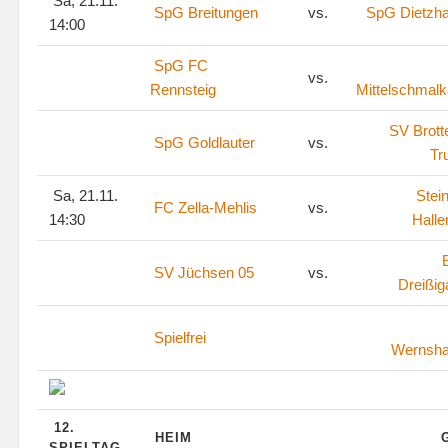
Sa, 21.11.
SpG Breitungen
vs.
SpG Dietzh
14:00
SpG FC
vs.
Rennsteig
Mittelschmalk
SV Brott
SpG Goldlauter
vs.
Tr
Sa, 21.11.
Stei
FC Zella-Mehlis
vs.
14:30
Halle
SV Jüchsen 05
vs.
Dreißig
Spielfrei
Wernsh
12.
HEIM
SPIELTAG