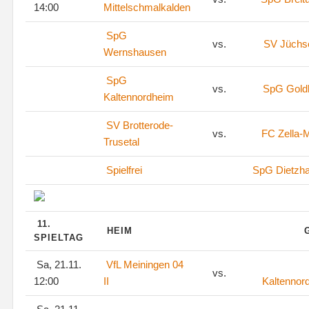
14:00
Mittelschmalkalden
SpG
vs.
SV Jüchs
Wernshausen
SpG
vs.
SpG Goldl
Kaltennordheim
SV Brotterode-
vs.
FC Zella-M
Trusetal
Spielfrei
SpG Dietzh
11.
HEIM
SPIELTAG
Sa, 21.11.
VfL Meiningen 04
vs.
12:00
II
Kaltennor