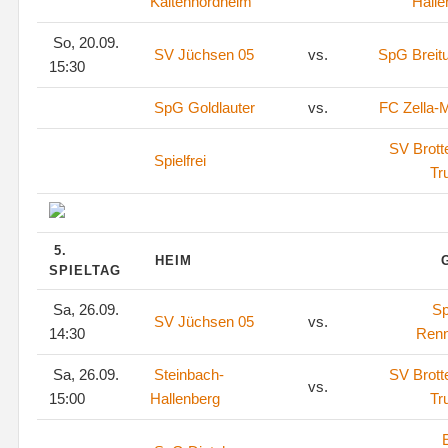
Kaltennordheim
Halle
So, 20.09.
SV Jüchsen 05
vs.
SpG Breit
15:30
SpG Goldlauter
vs.
FC Zella-M
SV Brott
Spielfrei
Tr
5.
HEIM
SPIELTAG
Sa, 26.09.
S
SV Jüchsen 05
vs.
14:30
Renn
Sa, 26.09.
Steinbach-
SV Brott
vs.
15:00
Hallenberg
Tr