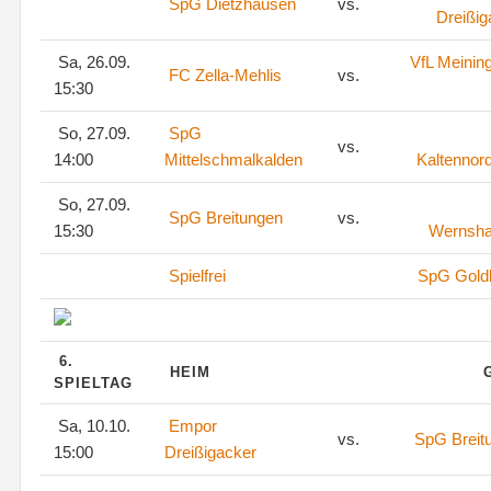
SpG Dietzhausen
vs.
Dreißig
Sa, 26.09.
VfL Meinin
FC Zella-Mehlis
vs.
15:30
So, 27.09.
SpG
vs.
14:00
Mittelschmalkalden
Kaltennor
So, 27.09.
SpG Breitungen
vs.
15:30
Wernsh
Spielfrei
SpG Goldl
6.
HEIM
SPIELTAG
Sa, 10.10.
Empor
vs.
SpG Breit
15:00
Dreißigacker