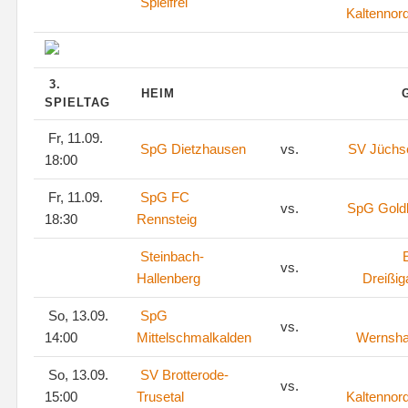
Spielfrei
Kaltennor
3.
HEIM
SPIELTAG
Fr, 11.09.
SpG Dietzhausen
vs.
SV Jüchs
18:00
Fr, 11.09.
SpG FC
vs.
SpG Goldl
18:30
Rennsteig
Steinbach-
vs.
Hallenberg
Dreißig
So, 13.09.
SpG
vs.
14:00
Mittelschmalkalden
Wernsh
So, 13.09.
SV Brotterode-
vs.
15:00
Trusetal
Kaltennor