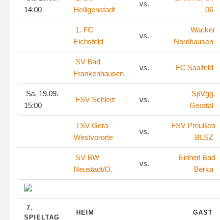
vs.
14:00
Heiligenstadt
06
1. FC
Wacker
vs.
Eichsfeld
Nordhausen
SV Bad
vs.
FC Saalfeld
Frankenhausen
Sa, 19.09.
SpVgg.
FSV Schleiz
vs.
15:00
Geratal
TSV Gera-
FSV Preußen
vs.
Westvororte
BLSZ
SV BW
Einheit Bad
vs.
Neustadt/O.
Berka
7.
HEIM
GAST
SPIELTAG