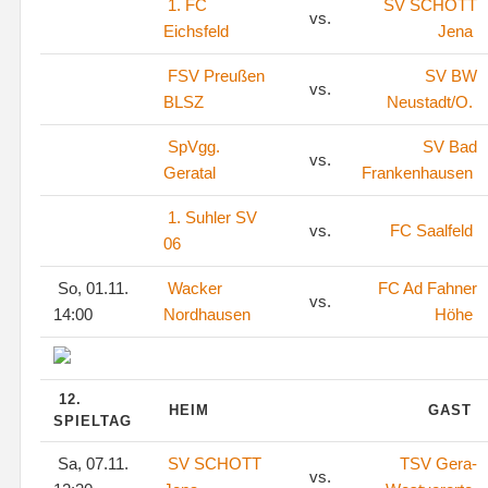
1. FC
SV SCHOTT
vs.
Eichsfeld
Jena
FSV Preußen
SV BW
vs.
BLSZ
Neustadt/O.
SpVgg.
SV Bad
vs.
Geratal
Frankenhausen
1. Suhler SV
vs.
FC Saalfeld
06
So, 01.11.
Wacker
FC Ad Fahner
vs.
14:00
Nordhausen
Höhe
12.
HEIM
GAST
SPIELTAG
Sa, 07.11.
SV SCHOTT
TSV Gera-
vs.