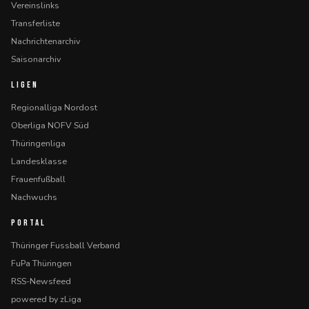
Vereinslinks
Transferliste
Nachrichtenarchiv
Saisonarchiv
LIGEN
Regionalliga Nordost
Oberliga NOFV Süd
Thüringenliga
Landesklasse
Frauenfußball
Nachwuchs
PORTAL
Thüringer Fussball Verband
FuPa Thüringen
RSS-Newsfeed
powered by zLiga