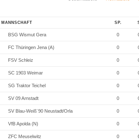
MANNSCHAFT
SP.
BSG Wismut Gera
0
FC Thüringen Jena (A)
0
FSV Schleiz
0
SC 1903 Weimar
0
SG Traktor Teichel
0
SV 09 Arnstadt
0
SV Blau-Weiß´90 Neustadt/Orla
0
VfB Apolda (N)
0
ZFC Meuselwitz
0