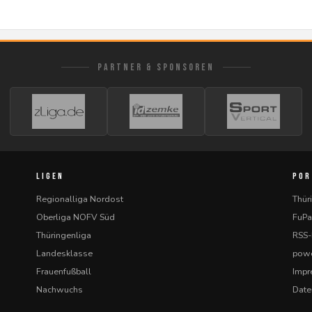
PARTNER & SPONSOREN
LIGEN
POR
Regionalliga Nordost
Thür
Oberliga NOFV Süd
FuPa
Thüringenliga
RSS
Landesklasse
powe
Frauenfußball
Imp
Nachwuchs
Date