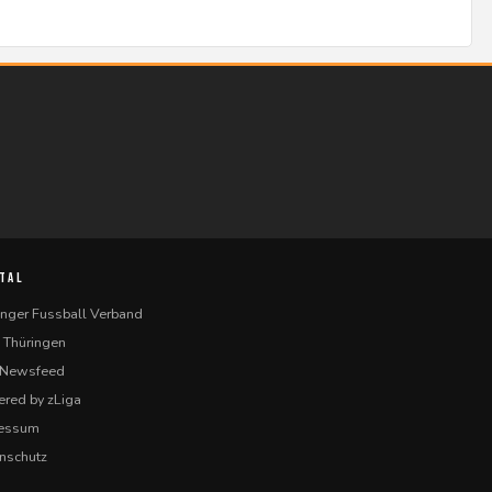
TAL
inger Fussball Verband
 Thüringen
-Newsfeed
red by zLiga
ressum
nschutz