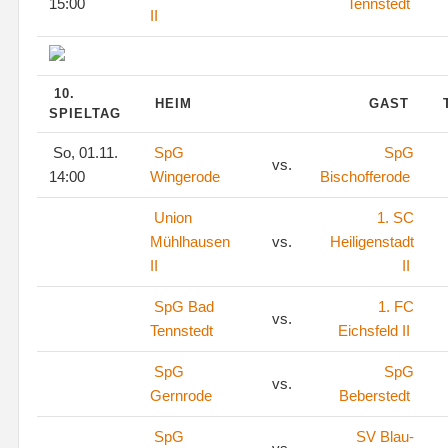
15:00
Tennstedt
II
10.
HEIM
GAST
SPIELTAG
So, 01.11.
SpG
SpG
vs.
14:00
Wingerode
Bischofferode
Union
1. SC
Mühlhausen
vs.
Heiligenstadt
II
II
SpG Bad
1. FC
vs.
Tennstedt
Eichsfeld II
SpG
SpG
vs.
Gernrode
Beberstedt
SpG
SV Blau-