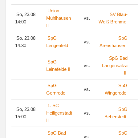
Union
So, 23.08.
SV Blau-
Mühlhausen
vs.
14:00
Weiß Brehme
II
So, 23.08.
SpG
SpG
vs.
14:30
Lengenfeld
Arenshausen
SpG Bad
SpG
vs.
Langensalza
Leinefelde II
II
SpG
SpG
vs.
Gernrode
Wingerode
1. SC
So, 23.08.
SpG
Heiligenstadt
vs.
15:00
Beberstedt
II
SpG Bad
SpG
vs.