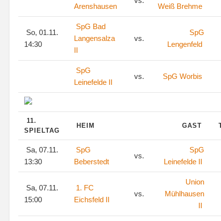
vs.
Arenshausen
Weiß Brehme
SpG Bad
So, 01.11.
SpG
Langensalza
vs.
14:30
Lengenfeld
II
SpG
vs.
SpG Worbis
Leinefelde II
11.
HEIM
GAST
SPIELTAG
Sa, 07.11.
SpG
SpG
vs.
13:30
Beberstedt
Leinefelde II
Union
Sa, 07.11.
1. FC
vs.
Mühlhausen
15:00
Eichsfeld II
II