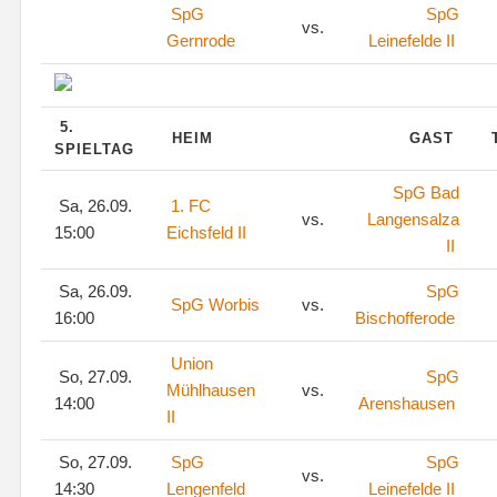
SpG
SpG
vs.
Gernrode
Leinefelde II
5.
HEIM
GAST
SPIELTAG
SpG Bad
Sa, 26.09.
1. FC
vs.
Langensalza
15:00
Eichsfeld II
II
Sa, 26.09.
SpG
SpG Worbis
vs.
16:00
Bischofferode
Union
So, 27.09.
SpG
Mühlhausen
vs.
14:00
Arenshausen
II
So, 27.09.
SpG
SpG
vs.
14:30
Lengenfeld
Leinefelde II