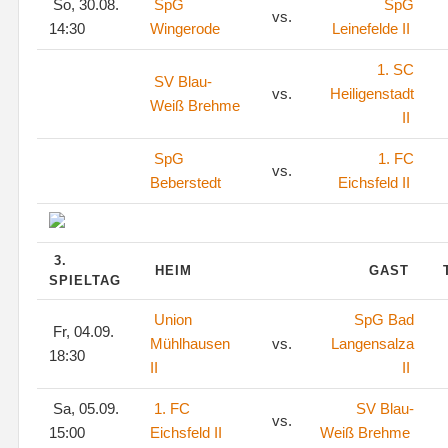
So, 30.08.
SpG
SpG
vs.
14:30
Wingerode
Leinefelde II
1. SC
SV Blau-
vs.
Heiligenstadt
Weiß Brehme
II
SpG
1. FC
vs.
Beberstedt
Eichsfeld II
3.
HEIM
GAST
SPIELTAG
Union
SpG Bad
Fr, 04.09.
Mühlhausen
vs.
Langensalza
18:30
II
II
Sa, 05.09.
1. FC
SV Blau-
vs.
15:00
Eichsfeld II
Weiß Brehme