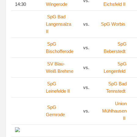
vs.
14:30
Wingerode
Eichsfeld II
SpG Bad
Langensalza
vs.
SpG Worbis
II
SpG
SpG
vs.
Bischofferode
Beberstedt
SV Blau-
SpG
vs.
Weiß Brehme
Lengenfeld
SpG
SpG Bad
vs.
Leinefelde II
Tennstedt
Union
SpG
vs.
Mühlhausen
Gernrode
II