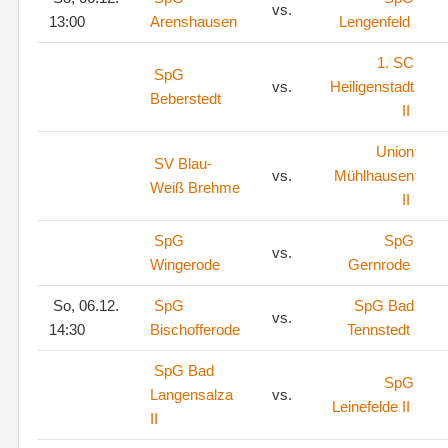
vs.
13:00
Arenshausen
Lengenfeld
1. SC
SpG
vs.
Heiligenstadt
Beberstedt
II
Union
SV Blau-
vs.
Mühlhausen
Weiß Brehme
II
SpG
SpG
vs.
Wingerode
Gernrode
So, 06.12.
SpG
SpG Bad
vs.
14:30
Bischofferode
Tennstedt
SpG Bad
SpG
Langensalza
vs.
Leinefelde II
II