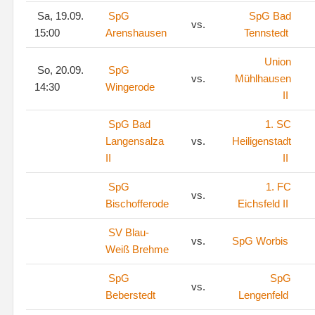
Sa, 19.09.
SpG
SpG Bad
vs.
15:00
Arenshausen
Tennstedt
Union
So, 20.09.
SpG
vs.
Mühlhausen
14:30
Wingerode
II
SpG Bad
1. SC
Langensalza
vs.
Heiligenstadt
II
II
SpG
1. FC
vs.
Bischofferode
Eichsfeld II
SV Blau-
vs.
SpG Worbis
Weiß Brehme
SpG
SpG
vs.
Beberstedt
Lengenfeld