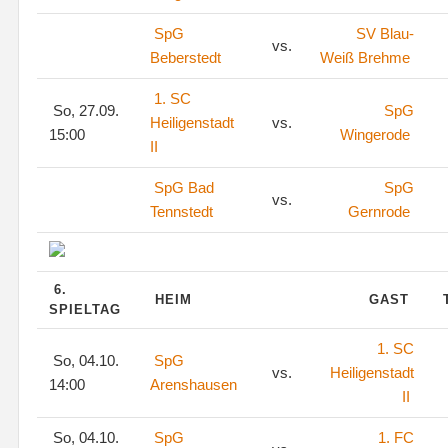
SpG
SV Blau-
vs.
Beberstedt
Weiß Brehme
1. SC
So, 27.09.
SpG
Heiligenstadt
vs.
15:00
Wingerode
II
SpG Bad
SpG
vs.
Tennstedt
Gernrode
6.
HEIM
GAST
SPIELTAG
1. SC
So, 04.10.
SpG
vs.
Heiligenstadt
14:00
Arenshausen
II
So, 04.10.
SpG
1. FC