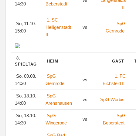
vs.
Langensalza
14:30
Beberstedt
II
1. SC
So, 11.10.
SpG
Heiligenstadt
vs.
15:00
Gernrode
II
8.
HEIM
GAST
SPIELTAG
So, 09.08.
SpG
1. FC
vs.
14:30
Gernrode
Eichsfeld II
So, 18.10.
SpG
vs.
SpG Worbis
14:00
Arenshausen
So, 18.10.
SpG
SpG
vs.
14:30
Wingerode
Beberstedt
SpG Bad