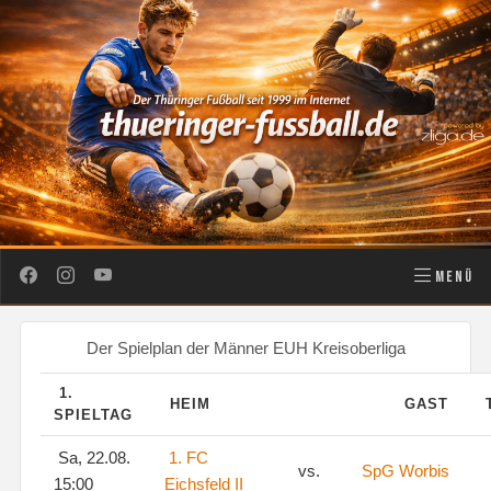
MENÜ
Der Spielplan der Männer EUH Kreisoberliga
1.
HEIM
GAST
SPIELTAG
Sa, 22.08.
1. FC
vs.
SpG Worbis
15:00
Eichsfeld II