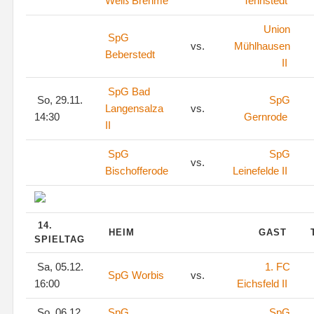
Weiß Brehme
Tennstedt
Union
SpG
vs.
Mühlhausen
Beberstedt
II
SpG Bad
So, 29.11.
SpG
Langensalza
vs.
14:30
Gernrode
II
SpG
SpG
vs.
Bischofferode
Leinefelde II
14.
HEIM
GAST
SPIELTAG
Sa, 05.12.
1. FC
SpG Worbis
vs.
16:00
Eichsfeld II
So, 06.12.
SpG
SpG