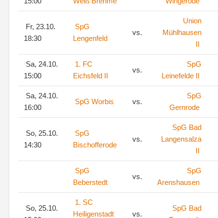
15:00
Weiß Brehme
Wingerode
Union
Fr, 23.10.
SpG
vs.
Mühlhausen
18:30
Lengenfeld
II
Sa, 24.10.
1. FC
SpG
vs.
15:00
Eichsfeld II
Leinefelde II
Sa, 24.10.
SpG
SpG Worbis
vs.
16:00
Gernrode
SpG Bad
So, 25.10.
SpG
vs.
Langensalza
14:30
Bischofferode
II
SpG
SpG
vs.
Beberstedt
Arenshausen
1. SC
So, 25.10.
SpG Bad
Heiligenstadt
vs.