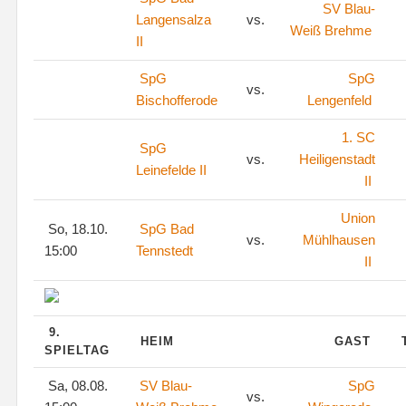
SV Blau-
Langensalza
vs.
Weiß Brehme
II
SpG
SpG
vs.
Bischofferode
Lengenfeld
1. SC
SpG
vs.
Heiligenstadt
Leinefelde II
II
Union
So, 18.10.
SpG Bad
vs.
Mühlhausen
15:00
Tennstedt
II
9.
HEIM
GAST
SPIELTAG
Sa, 08.08.
SV Blau-
SpG
vs.