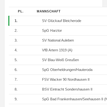
PL.
MANNSCHAFT
1.
SV Glückauf Bleicherode
2.
SpG Harztor
3.
SV National Auleben
4.
VfB Artern 1919 (A)
5.
SV Blau-Weiß Greußen
6.
SpG Oberheldrungen/Hauteroda
7.
FSV Wacker 90 Nordhausen II
8.
BSV Eintracht Sondershausen II
9.
SpG Bad Frankenhausen/Seehausen II (