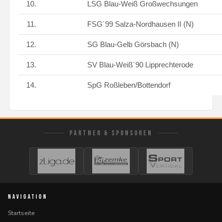
10.
LSG Blau-Weiß Großwechsungen
11.
FSG´99 Salza-Nordhausen II (N)
12.
SG Blau-Gelb Görsbach (N)
13.
SV Blau-Weiß´90 Lipprechterode
14.
SpG Roßleben/Bottendorf
PARTNER & SPONSOREN
NAVIGATION
Startseite