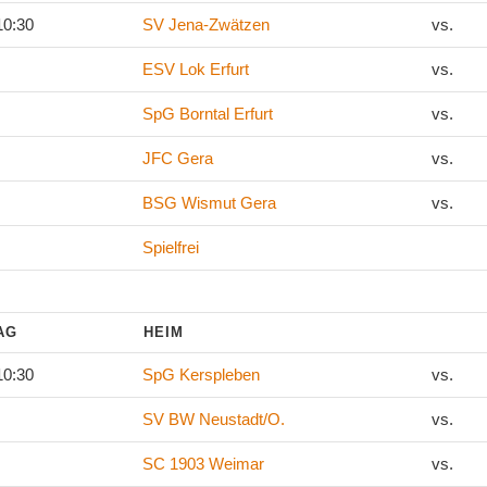
10:30
SV Jena-Zwätzen
vs.
ESV Lok Erfurt
vs.
SpG Borntal Erfurt
vs.
JFC Gera
vs.
BSG Wismut Gera
vs.
Spielfrei
TAG
HEIM
10:30
SpG Kerspleben
vs.
SV BW Neustadt/O.
vs.
SC 1903 Weimar
vs.