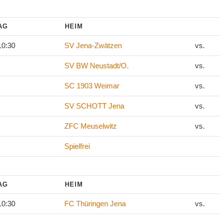
TAG
HEIM
10:30
SV Jena-Zwätzen
vs.
SV BW Neustadt/O.
vs.
SC 1903 Weimar
vs.
SV SCHOTT Jena
vs.
ZFC Meuselwitz
vs.
Spielfrei
TAG
HEIM
10:30
FC Thüringen Jena
vs.