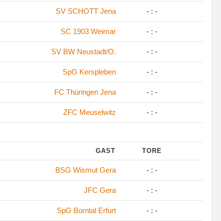
SV SCHOTT Jena
- : -
SC 1903 Weimar
- : -
SV BW Neustadt/O.
- : -
SpG Kerspleben
- : -
FC Thüringen Jena
- : -
ZFC Meuselwitz
- : -
GAST
TORE
BSG Wismut Gera
- : -
JFC Gera
- : -
SpG Borntal Erfurt
- : -