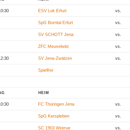
10:30
ESV Lok Erfurt
vs.
SpG Borntal Erfurt
vs.
SV SCHOTT Jena
vs.
ZFC Meuselwitz
vs.
12:30
SV Jena-Zwätzen
vs.
Spielfrei
TAG
HEIM
10:30
FC Thüringen Jena
vs.
SpG Kerspleben
vs.
SC 1903 Weimar
vs.