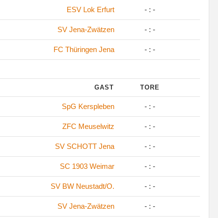
ESV Lok Erfurt
- : -
SV Jena-Zwätzen
- : -
FC Thüringen Jena
- : -
GAST
TORE
SpG Kerspleben
- : -
ZFC Meuselwitz
- : -
SV SCHOTT Jena
- : -
SC 1903 Weimar
- : -
SV BW Neustadt/O.
- : -
SV Jena-Zwätzen
- : -