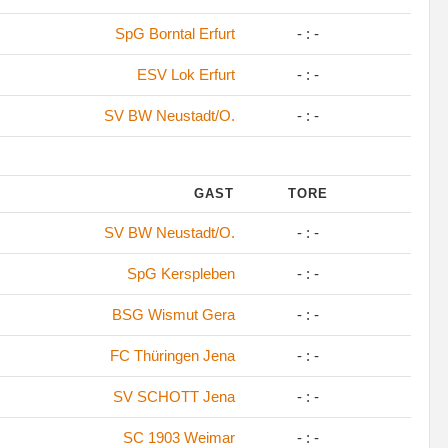
SpG Borntal Erfurt
- : -
ESV Lok Erfurt
- : -
SV BW Neustadt/O.
- : -
GAST
TORE
SV BW Neustadt/O.
- : -
SpG Kerspleben
- : -
BSG Wismut Gera
- : -
FC Thüringen Jena
- : -
SV SCHOTT Jena
- : -
SC 1903 Weimar
- : -