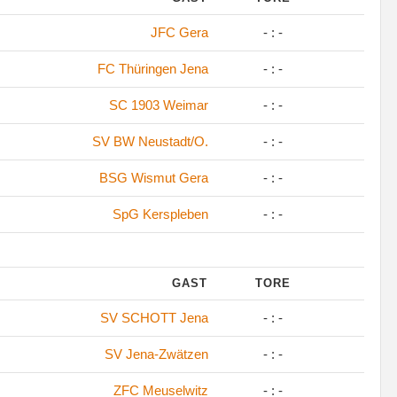
JFC Gera
- : -
FC Thüringen Jena
- : -
SC 1903 Weimar
- : -
SV BW Neustadt/O.
- : -
BSG Wismut Gera
- : -
SpG Kerspleben
- : -
GAST
TORE
SV SCHOTT Jena
- : -
SV Jena-Zwätzen
- : -
ZFC Meuselwitz
- : -