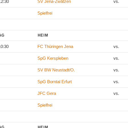
12:30
SV Jena-Zwätzen
vs.
Spielfrei
TAG
HEIM
10:30
FC Thüringen Jena
vs.
SpG Kerspleben
vs.
SV BW Neustadt/O.
vs.
SpG Borntal Erfurt
vs.
JFC Gera
vs.
Spielfrei
TAG
HEIM