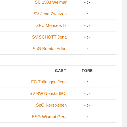
SC 1903 Weimar
- : -
SV Jena-Zwätzen
- : -
ZFC Meuselwitz
- : -
SV SCHOTT Jena
- : -
SpG Borntal Erfurt
- : -
GAST
TORE
FC Thüringen Jena
- : -
SV BW Neustadt/O.
- : -
SpG Kerspleben
- : -
BSG Wismut Gera
- : -