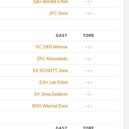
SpG Borntal Erfurt
- : -
JFC Gera
- : -
GAST
TORE
SC 1903 Weimar
- : -
ZFC Meuselwitz
- : -
SV SCHOTT Jena
- : -
ESV Lok Erfurt
- : -
SV Jena-Zwätzen
- : -
BSG Wismut Gera
- : -
GAST
TORE