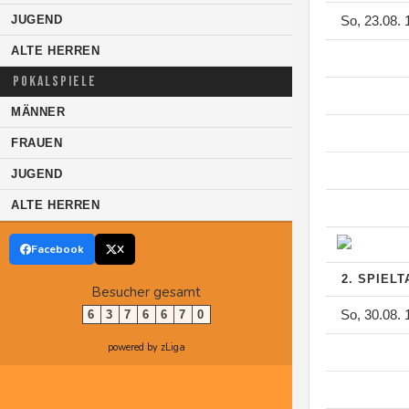
JUGEND
So, 23.08. 
ALTE HERREN
POKALSPIELE
MÄNNER
FRAUEN
JUGEND
ALTE HERREN
Facebook
X
2. SPIEL
Besucher gesamt
So, 30.08. 
6
3
7
6
6
7
0
powered by zLiga