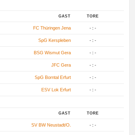
GAST
TORE
FC Thüringen Jena
- : -
SpG Kerspleben
- : -
BSG Wismut Gera
- : -
JFC Gera
- : -
SpG Borntal Erfurt
- : -
ESV Lok Erfurt
- : -
GAST
TORE
SV BW Neustadt/O.
- : -