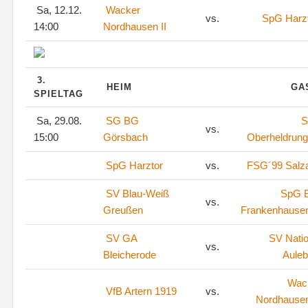
Sa, 12.12.
Wacker
vs.
SpG Harz
14:00
Nordhausen II
3.
HEIM
GA
SPIELTAG
Sa, 29.08.
SG BG
S
vs.
15:00
Görsbach
Oberheldrun
SpG Harztor
vs.
FSG´99 Salza
SV Blau-Weiß
SpG 
vs.
Greußen
Frankenhausen
SV GA
SV Natio
vs.
Bleicherode
Aule
Wac
VfB Artern 1919
vs.
Nordhausen