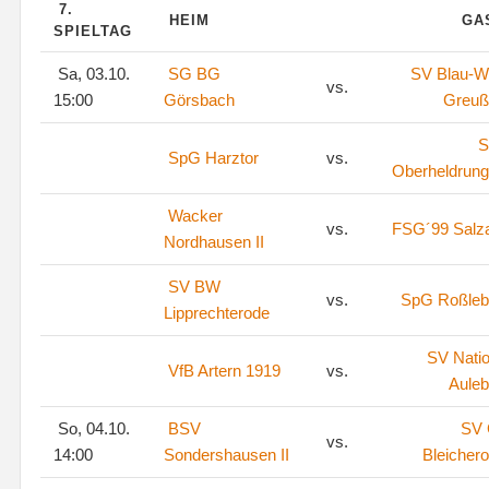
7.
HEIM
GA
SPIELTAG
Sa, 03.10.
SG BG
SV Blau-W
vs.
15:00
Görsbach
Greuß
S
SpG Harztor
vs.
Oberheldrun
Wacker
vs.
FSG´99 Salza
Nordhausen II
SV BW
vs.
SpG Roßleb
Lipprechterode
SV Natio
VfB Artern 1919
vs.
Aule
So, 04.10.
BSV
SV
vs.
14:00
Sondershausen II
Bleicher