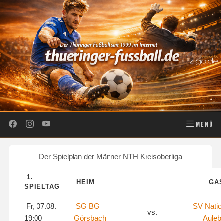
MENÜ
Der Spielplan der Männer NTH Kreisoberliga
1.
HEIM
GA
SPIELTAG
Fr, 07.08.
SG BG
SV Natio
vs.
19:00
Görsbach
Aule