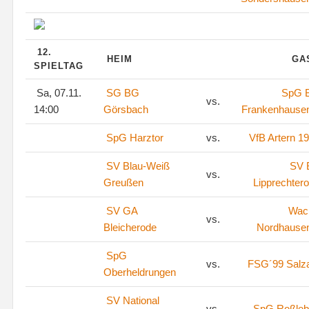
12.
HEIM
GA
SPIELTAG
Sa, 07.11.
SG BG
SpG 
vs.
14:00
Görsbach
Frankenhausen
SpG Harztor
vs.
VfB Artern 1
SV Blau-Weiß
SV
vs.
Greußen
Lipprechter
SV GA
Wac
vs.
Bleicherode
Nordhausen
SpG
vs.
FSG´99 Salza
Oberheldrungen
SV National
vs.
SpG Roßleb