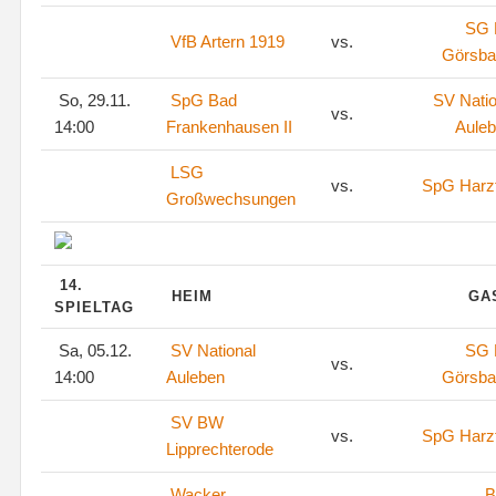
SG
VfB Artern 1919
vs.
Görsba
So, 29.11.
SpG Bad
SV Natio
vs.
14:00
Frankenhausen II
Aule
LSG
vs.
SpG Harz
Großwechsungen
14.
HEIM
GA
SPIELTAG
Sa, 05.12.
SV National
SG
vs.
14:00
Auleben
Görsba
SV BW
vs.
SpG Harz
Lipprechterode
Wacker
B