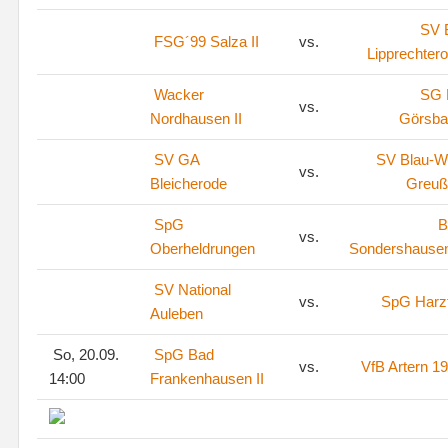
SV
FSG´99 Salza II
vs.
Lipprechter
Wacker
SG
vs.
Nordhausen II
Görsba
SV GA
SV Blau-W
vs.
Bleicherode
Greuß
SpG
B
vs.
Oberheldrungen
Sondershausen
SV National
vs.
SpG Harz
Auleben
So, 20.09.
SpG Bad
vs.
VfB Artern 1
14:00
Frankenhausen II