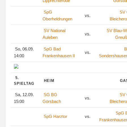
Lipprechterode
Görsba
SpG
SV
vs.
Oberheldrungen
Bleicher
SV National
SV Blau-W
vs.
Auleben
Greuß
So, 06.09.
SpG Bad
B
vs.
14:00
Frankenhausen II
Sondershausen
5.
HEIM
GA
SPIELTAG
Sa, 12.09.
SG BG
SV
vs.
15:00
Görsbach
Bleicher
SpG 
SpG Harztor
vs.
Frankenhausen