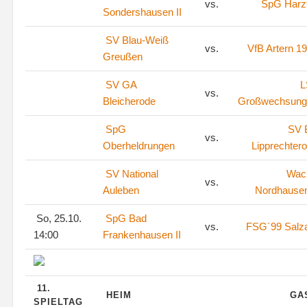
vs.
SpG Harz
Sondershausen II
SV Blau-Weiß
vs.
VfB Artern 1
Greußen
SV GA
L
vs.
Bleicherode
Großwechsung
SpG
SV
vs.
Oberheldrungen
Lipprechter
SV National
Wac
vs.
Auleben
Nordhausen
So, 25.10.
SpG Bad
vs.
FSG´99 Salza
14:00
Frankenhausen II
11.
HEIM
GA
SPIELTAG