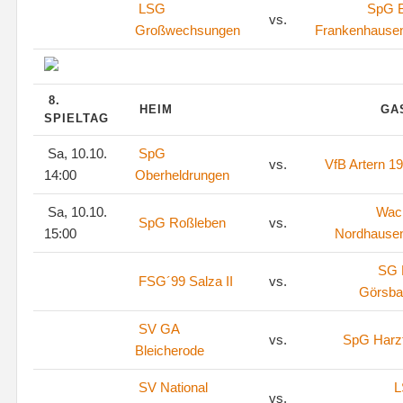
LSG
SpG 
vs.
Großwechsungen
Frankenhausen
8.
HEIM
GA
SPIELTAG
Sa, 10.10.
SpG
vs.
VfB Artern 1
14:00
Oberheldrungen
Sa, 10.10.
Wac
SpG Roßleben
vs.
15:00
Nordhausen
SG
FSG´99 Salza II
vs.
Görsba
SV GA
vs.
SpG Harz
Bleicherode
SV National
L
vs.