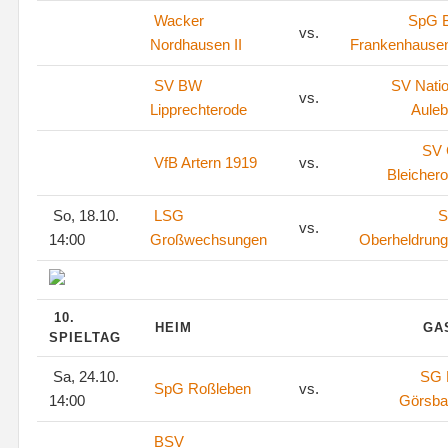
Wacker
SpG 
vs.
Nordhausen II
Frankenhausen
SV BW
SV Natio
vs.
Lipprechterode
Aule
SV
VfB Artern 1919
vs.
Bleicher
So, 18.10.
LSG
S
vs.
14:00
Großwechsungen
Oberheldrun
10.
HEIM
GA
SPIELTAG
Sa, 24.10.
SG
SpG Roßleben
vs.
14:00
Görsba
BSV