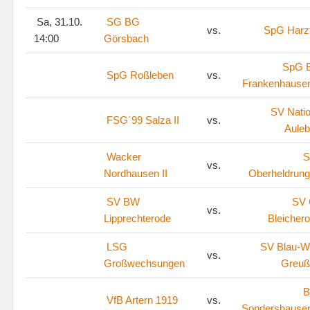
Sa, 31.10.
SG BG
vs.
SpG Harz
14:00
Görsbach
SpG 
SpG Roßleben
vs.
Frankenhausen
SV Natio
FSG´99 Salza II
vs.
Aule
Wacker
S
vs.
Nordhausen II
Oberheldrun
SV BW
SV
vs.
Lipprechterode
Bleicher
LSG
SV Blau-W
vs.
Großwechsungen
Greuß
B
VfB Artern 1919
vs.
Sondershausen