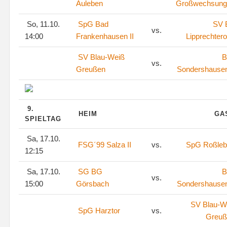
Auleben
Großwechsung
So, 11.10.
SpG Bad
SV
vs.
14:00
Frankenhausen II
Lipprechter
SV Blau-Weiß
B
vs.
Greußen
Sondershausen
9.
HEIM
GA
SPIELTAG
Sa, 17.10.
FSG´99 Salza II
vs.
SpG Roßleb
12:15
Sa, 17.10.
SG BG
B
vs.
15:00
Görsbach
Sondershausen
SV Blau-W
SpG Harztor
vs.
Greuß