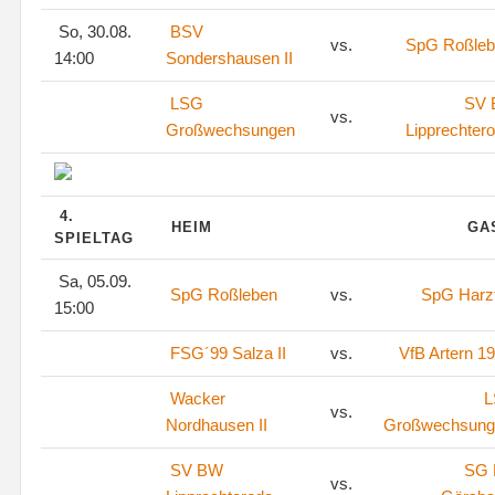
So, 30.08.
BSV
vs.
SpG Roßleb
14:00
Sondershausen II
LSG
SV
vs.
Großwechsungen
Lipprechter
4.
HEIM
GA
SPIELTAG
Sa, 05.09.
SpG Roßleben
vs.
SpG Harz
15:00
FSG´99 Salza II
vs.
VfB Artern 1
Wacker
L
vs.
Nordhausen II
Großwechsung
SV BW
SG
vs.