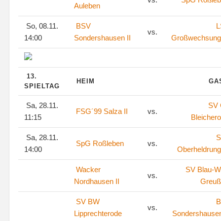
Auleben
So, 08.11.
BSV
L
vs.
14:00
Sondershausen II
Großwechsung
13.
HEIM
GA
SPIELTAG
Sa, 28.11.
SV
FSG´99 Salza II
vs.
11:15
Bleicher
Sa, 28.11.
S
SpG Roßleben
vs.
14:00
Oberheldrun
Wacker
SV Blau-W
vs.
Nordhausen II
Greuß
SV BW
B
vs.
Lipprechterode
Sondershausen