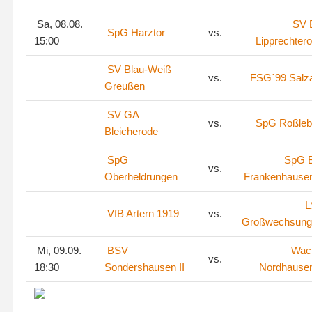
Sa, 08.08.
SV
SpG Harztor
vs.
15:00
Lipprechter
SV Blau-Weiß
vs.
FSG´99 Salza
Greußen
SV GA
vs.
SpG Roßleb
Bleicherode
SpG
SpG 
vs.
Oberheldrungen
Frankenhausen
L
VfB Artern 1919
vs.
Großwechsung
Mi, 09.09.
BSV
Wac
vs.
18:30
Sondershausen II
Nordhausen