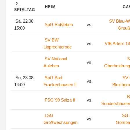
2.
HEIM
GA
SPIELTAG
Sa, 22.08.
SV Blau-W
SpG Roßleben
vs.
15:00
Greuß
SV BW
vs.
VfB Artern 1
Lipprechterode
SV National
S
vs.
Auleben
Oberheldrun
So, 23.08.
SpG Bad
SV
vs.
14:00
Frankenhausen II
Bleicher
B
FSG´99 Salza II
vs.
Sondershausen
LSG
SG
vs.
Großwechsungen
Görsba