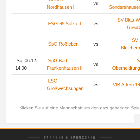
vs.
Nordhausen II
Sondershausen
SV Blau-W
FSG´99 Salza II
vs.
Greuß
SV
SpG Roßleben
vs.
Bleicher
So, 06.12.
SpG Bad
S
vs.
14:00
Frankenhausen II
Oberheldrun
LSG
vs.
VfB Artern 1
Großwechsungen
Klicken Sie auf eine Mannschaft um den dazugehörigen Spie
PARTNER & SPONSOREN