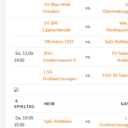
SV Blau-Weiß
S
vs.
Greußen
Oberheldrun
SV BW
Wac
vs.
Lipprechterode
Nordhausen
VfB Artern 1919
vs.
SpG Roßleb
So, 13.09.
BSV
SV Natio
vs.
14:00
Sondershausen II
Aule
LSG
vs.
FSG´99 Salza
Großwechsungen
6.
HEIM
GA
SPIELTAG
Sa, 19.09.
L
SpG Roßleben
vs.
15:00
Großwechsung