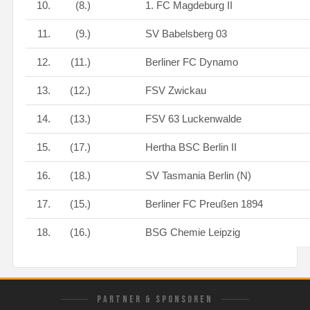
10.
(8.)
1. FC Magdeburg II
11.
(9.)
SV Babelsberg 03
12.
(11.)
Berliner FC Dynamo
13.
(12.)
FSV Zwickau
14.
(13.)
FSV 63 Luckenwalde
15.
(17.)
Hertha BSC Berlin II
16.
(18.)
SV Tasmania Berlin (N)
17.
(15.)
Berliner FC Preußen 1894
18.
(16.)
BSG Chemie Leipzig
PARTNER & SPONSOREN