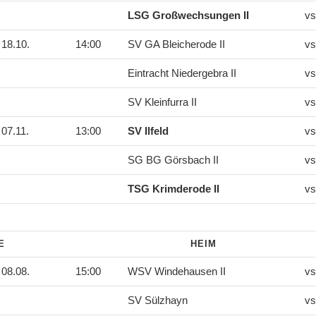
LSG Großwechsungen II
vs
18.10.
14:00
SV GA Bleicherode II
vs
Eintracht Niedergebra II
vs
SV Kleinfurra II
vs
07.11.
13:00
SV Ilfeld
vs
SG BG Görsbach II
vs
TSG Krimderode II
vs
DE
HEIM
08.08.
15:00
WSV Windehausen II
vs
SV Sülzhayn
vs