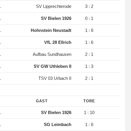
.
SV Lipprechterode
3 : 2
.
SV Bielen 1926
0 : 1
.
Hohnstein Neustadt
1 : 6
.
VfL 28 Ellrich
1 : 6
.
Aufbau Sundhausen
2 : 1
.
SV GW Uthleben II
1 : 3
.
TSV 03 Urbach II
2 : 1
GAST
TORE
.
SV Bielen 1926
1 : 10
.
SG Leimbach
1 : 6