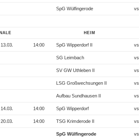
SpG Wülfingerode
vs
INALE
HEIM
13.03.
14:00
SpG Wipperdorf II
vs
SG Leimbach
vs
SV GW Uthleben II
vs
LSG Großwechsungen II
vs
Aufbau Sundhausen II
vs
14.03.
14:00
SpG Wipperdorf
vs
20.03.
14:00
TSG Krimderode II
vs
SpG Wülfingerode
vs