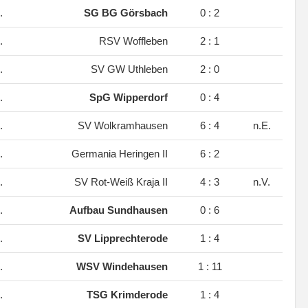
.
SG BG Görsbach
0 : 2
.
RSV Woffleben
2 : 1
.
SV GW Uthleben
2 : 0
.
SpG Wipperdorf
0 : 4
.
SV Wolkramhausen
6 : 4
n.E.
.
Germania Heringen II
6 : 2
.
SV Rot-Weiß Kraja II
4 : 3
n.V.
.
Aufbau Sundhausen
0 : 6
.
SV Lipprechterode
1 : 4
.
WSV Windehausen
1 : 11
.
TSG Krimderode
1 : 4