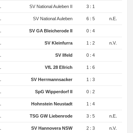
.
SV National Auleben II
3 : 1
.
SV National Auleben
6 : 5
n.E.
.
SV GA Bleicherode II
0 : 4
.
SV Kleinfurra
1 : 2
n.V.
.
SV Ilfeld
0 : 4
.
VfL 28 Ellrich
1 : 6
.
SV Herrmannsacker
1 : 3
.
SpG Wipperdorf II
0 : 2
.
Hohnstein Neustadt
1 : 4
.
TSG GW Liebenrode
3 : 5
n.E.
.
SV Hannovera NSW
2 : 3
n.V.