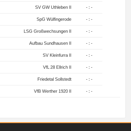
SV GW Uthleben II
- : -
SpG Wülfingerode
- : -
LSG Großwechsungen II
- : -
Aufbau Sundhausen II
- : -
SV Kleinfurra II
- : -
VfL 28 Ellrich II
- : -
Friedetal Sollstedt
- : -
VfB Werther 1920 II
- : -