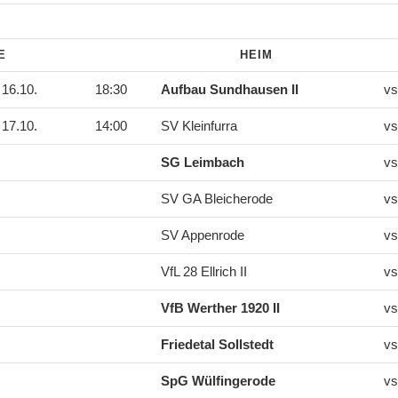
DE
HEIM
16.10.
18:30
Aufbau Sundhausen II
vs
17.10.
14:00
SV Kleinfurra
vs
SG Leimbach
vs
SV GA Bleicherode
vs
SV Appenrode
vs
VfL 28 Ellrich II
vs
VfB Werther 1920 II
vs
Friedetal Sollstedt
vs
SpG Wülfingerode
vs