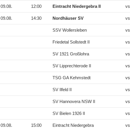
09.08.
12:00
Eintracht Niedergebra II
vs
09.08.
14:30
Nordhäuser SV
vs
SSV Wollersleben
vs
Friedetal Sollstedt II
vs
SV 1921 Großlohra
vs
SV Lipprechterode II
vs
TSG GA Kehmstedt
vs
SV Ilfeld II
vs
SV Hannovera NSW II
vs
SV Bielen 1926 II
vs
09.08.
15:00
Eintracht Niedergebra
vs