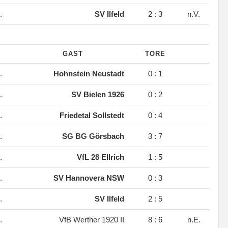
.
SV Ilfeld
2 : 3
n.V.
GAST
TORE
.
Hohnstein Neustadt
0 : 1
.
SV Bielen 1926
0 : 2
.
Friedetal Sollstedt
0 : 4
.
SG BG Görsbach
3 : 7
.
VfL 28 Ellrich
1 : 5
.
SV Hannovera NSW
0 : 3
.
SV Ilfeld
2 : 5
.
VfB Werther 1920 II
8 : 6
n.E.