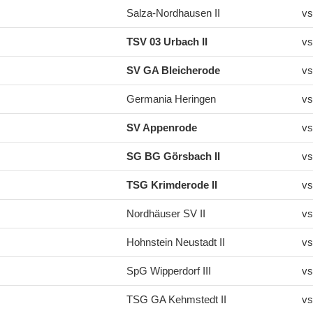
Salza-Nordhausen II
vs
TSV 03 Urbach II
vs
SV GA Bleicherode
vs
Germania Heringen
vs
SV Appenrode
vs
SG BG Görsbach II
vs
TSG Krimderode II
vs
Nordhäuser SV II
vs
Hohnstein Neustadt II
vs
SpG Wipperdorf III
vs
TSG GA Kehmstedt II
vs