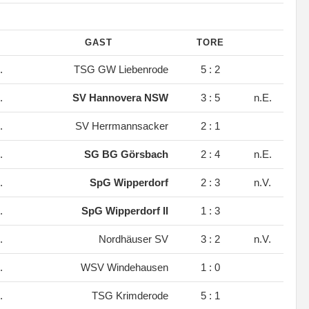
GAST
TORE
.
TSG GW Liebenrode
5 : 2
.
SV Hannovera NSW
3 : 5
n.E.
.
SV Herrmannsacker
2 : 1
.
SG BG Görsbach
2 : 4
n.E.
.
SpG Wipperdorf
2 : 3
n.V.
.
SpG Wipperdorf II
1 : 3
.
Nordhäuser SV
3 : 2
n.V.
.
WSV Windehausen
1 : 0
.
TSG Krimderode
5 : 1