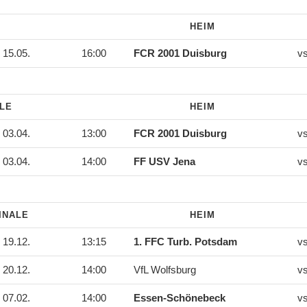
HEIM
15.05.
16:00
FCR 2001 Duisburg
v
ALE
HEIM
03.04.
13:00
FCR 2001 Duisburg
v
03.04.
14:00
FF USV Jena
v
INALE
HEIM
19.12.
13:15
1. FFC Turb. Potsdam
v
20.12.
14:00
VfL Wolfsburg
v
07.02.
14:00
Essen-Schönebeck
v