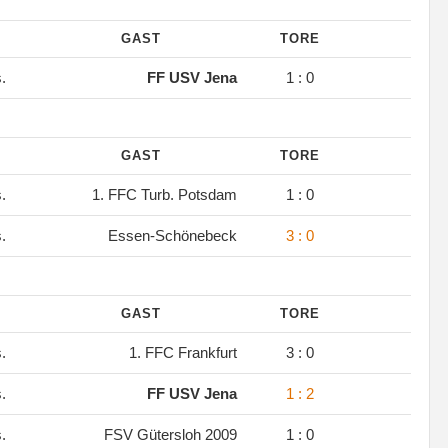
GAST
TORE
s.
FF USV Jena
1 : 0
GAST
TORE
s.
1. FFC Turb. Potsdam
1 : 0
s.
Essen-Schönebeck
3 : 0
GAST
TORE
s.
1. FFC Frankfurt
3 : 0
s.
FF USV Jena
1 : 2
s.
FSV Gütersloh 2009
1 : 0