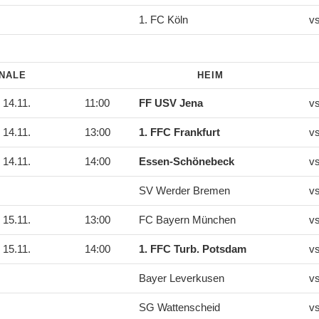
1. FC Köln
v
INALE
HEIM
14.11.
11:00
FF USV Jena
v
14.11.
13:00
1. FFC Frankfurt
v
14.11.
14:00
Essen-Schönebeck
v
SV Werder Bremen
v
15.11.
13:00
FC Bayern München
v
15.11.
14:00
1. FFC Turb. Potsdam
v
Bayer Leverkusen
v
SG Wattenscheid
v