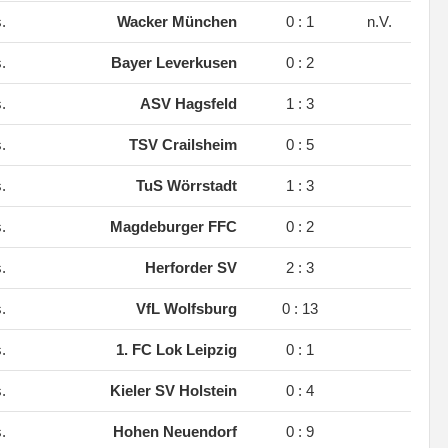
s.
Wacker München
0 : 1
n.V.
s.
Bayer Leverkusen
0 : 2
s.
ASV Hagsfeld
1 : 3
s.
TSV Crailsheim
0 : 5
s.
TuS Wörrstadt
1 : 3
s.
Magdeburger FFC
0 : 2
s.
Herforder SV
2 : 3
s.
VfL Wolfsburg
0 : 13
s.
1. FC Lok Leipzig
0 : 1
s.
Kieler SV Holstein
0 : 4
s.
Hohen Neuendorf
0 : 9