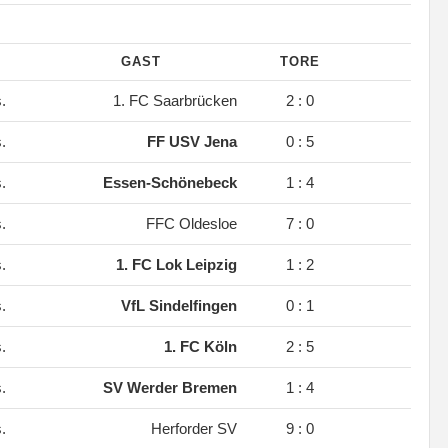
GAST
TORE
s.
1. FC Saarbrücken
2 : 0
s.
FF USV Jena
0 : 5
s.
Essen-Schönebeck
1 : 4
s.
FFC Oldesloe
7 : 0
s.
1. FC Lok Leipzig
1 : 2
s.
VfL Sindelfingen
0 : 1
s.
1. FC Köln
2 : 5
s.
SV Werder Bremen
1 : 4
s.
Herforder SV
9 : 0