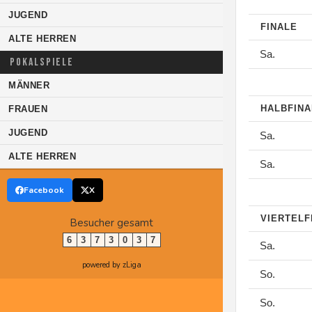
JUGEND
FINALE
ALTE HERREN
Sa.
POKALSPIELE
MÄNNER
HALBFIN
FRAUEN
JUGEND
Sa.
ALTE HERREN
Sa.
Facebook
X
VIERTELF
Besucher gesamt
6
3
7
3
0
3
7
Sa.
powered by zLiga
So.
So.