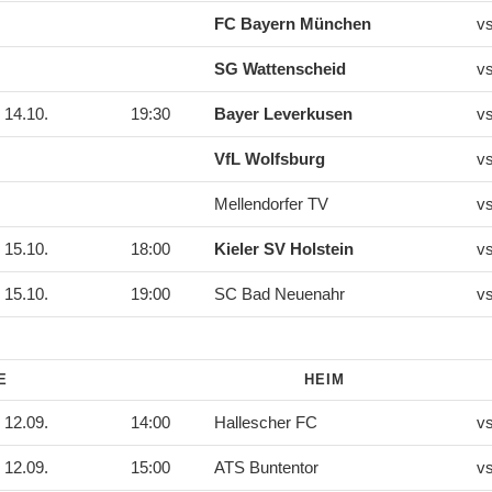
FC Bayern München
v
SG Wattenscheid
v
14.10.
19:30
Bayer Leverkusen
v
VfL Wolfsburg
v
Mellendorfer TV
v
15.10.
18:00
Kieler SV Holstein
v
15.10.
19:00
SC Bad Neuenahr
v
DE
HEIM
12.09.
14:00
Hallescher FC
v
12.09.
15:00
ATS Buntentor
v