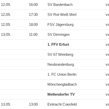
12.09.
16:00
SV Bardenbach
v
12.09.
17:30
SV Rot-Weiß Merl
v
12.09.
18:00
FSV Jägersburg
v
13.09.
11:00
SV Dirmingen
v
1. FFV Erfurt
v
SV 67 Weinberg
v
Neubrandenburg
v
1. FC Union Berlin
v
Mönchengladbach
v
Mellendorfer TV
v
13.09.
13:00
Eintracht Coesfeld
v