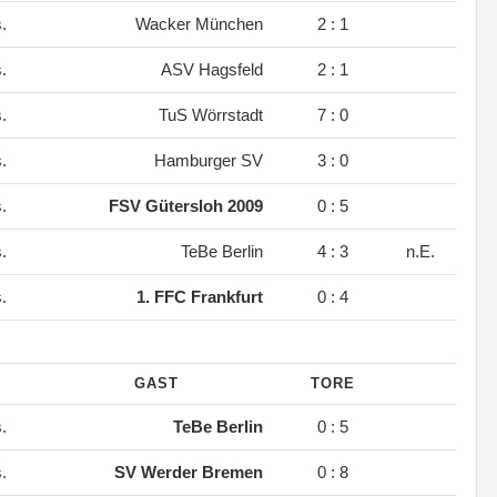
s.
Wacker München
2 : 1
s.
ASV Hagsfeld
2 : 1
s.
TuS Wörrstadt
7 : 0
s.
Hamburger SV
3 : 0
s.
FSV Gütersloh 2009
0 : 5
s.
TeBe Berlin
4 : 3
n.E.
s.
1. FFC Frankfurt
0 : 4
GAST
TORE
s.
TeBe Berlin
0 : 5
s.
SV Werder Bremen
0 : 8