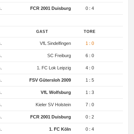
s.
FCR 2001 Duisburg
0 : 4
GAST
TORE
s.
VfL Sindelfingen
1 : 0
s.
SC Freiburg
6 : 0
s.
1. FC Lok Leipzig
4 : 0
s.
FSV Gütersloh 2009
1 : 5
s.
VfL Wolfsburg
1 : 3
s.
Kieler SV Holstein
7 : 0
s.
FCR 2001 Duisburg
0 : 2
s.
1. FC Köln
0 : 4