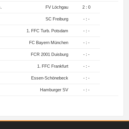
s.
FV Löchgau
2 : 0
SC Freiburg
- : -
1. FFC Turb. Potsdam
- : -
FC Bayern München
- : -
FCR 2001 Duisburg
- : -
1. FFC Frankfurt
- : -
Essen-Schönebeck
- : -
Hamburger SV
- : -