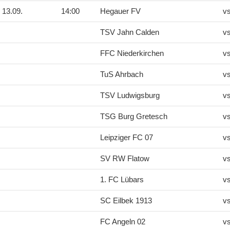
13.09.
14:00
Hegauer FV
v
TSV Jahn Calden
v
FFC Niederkirchen
v
TuS Ahrbach
v
TSV Ludwigsburg
v
TSG Burg Gretesch
v
Leipziger FC 07
v
SV RW Flatow
v
1. FC Lübars
v
SC Eilbek 1913
v
FC Angeln 02
v