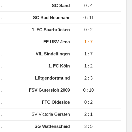
s.
SC Sand
0 : 4
s.
SC Bad Neuenahr
0 : 11
s.
1. FC Saarbrücken
0 : 2
s.
FF USV Jena
1 : 7
s.
VfL Sindelfingen
1 : 7
s.
1. FC Köln
1 : 2
s.
Lütgendortmund
2 : 3
s.
FSV Gütersloh 2009
0 : 10
s.
FFC Oldesloe
0 : 2
s.
SV Victoria Gersten
2 : 1
s.
SG Wattenscheid
3 : 5