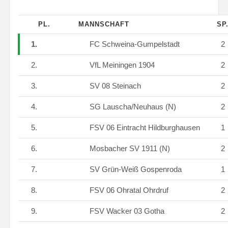
PL.
MANNSCHAFT
SP
1.
FC Schweina-Gumpelstadt
2
2.
VfL Meiningen 1904
2
3.
SV 08 Steinach
2
4.
SG Lauscha/Neuhaus (N)
2
5.
FSV 06 Eintracht Hildburghausen
1
6.
Mosbacher SV 1911 (N)
2
7.
SV Grün-Weiß Gospenroda
1
8.
FSV 06 Ohratal Ohrdruf
2
9.
FSV Wacker 03 Gotha
2