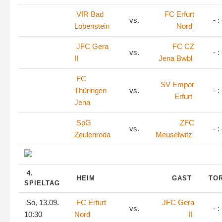
VfR Bad
FC Erfurt
vs.
- : 
Lobenstein
Nord
JFC Gera
FC CZ
vs.
- : 
II
Jena Bwbl
FC
SV Empor
Thüringen
vs.
- : 
Erfurt
Jena
SpG
ZFC
vs.
- : 
Zeulenroda
Meuselwitz
4.
HEIM
GAST
TO
SPIELTAG
So, 13.09.
FC Erfurt
JFC Gera
vs.
- : 
10:30
Nord
II