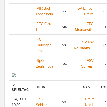
VfR Bad
SV Empor
vs.
- : 
Lobenstein
Erfurt
JFC Gera
ZFC
vs.
- : 
II
Meuselwitz
FC
SV BW
Thüringen
vs.
- : 
Neustadt/O.
Jena
SpG
FSV
vs.
- : 
Zeulenroda
Schleiz
2.
HEIM
GAST
TO
SPIELTAG
So, 30.08.
FSV
FC Erfurt
vs.
- : 
10:30
Schleiz
Nord