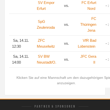
SV Empor
FC Erfurt
vs.
- : 
Erfurt
Nord
FC
SpG
vs.
Thüringen
- : 
Zeulenroda
Jena
Sa, 14.11.
ZFC
VfR Bad
vs.
- : 
12:30
Meuselwitz
Lobenstein
Sa, 14.11.
SV BW
JFC Gera
vs.
- : 
14:00
Neustadt/O.
II
Klicken Sie auf eine Mannschaft um den dazugehörigen Spie
anzuzeigen.
PARTNER & SPONSOREN