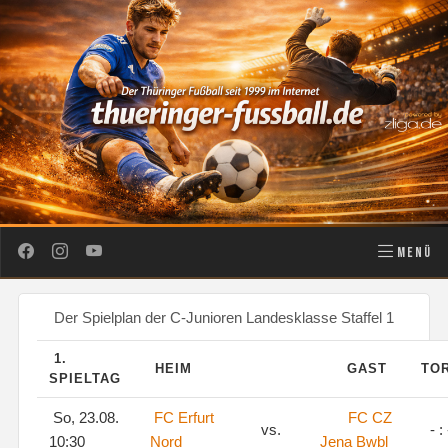
MENÜ
Der Spielplan der C-Junioren Landesklasse Staffel 1
1.
HEIM
GAST
TO
SPIELTAG
So, 23.08.
FC Erfurt
FC CZ
vs.
- : 
10:30
Nord
Jena Bwbl