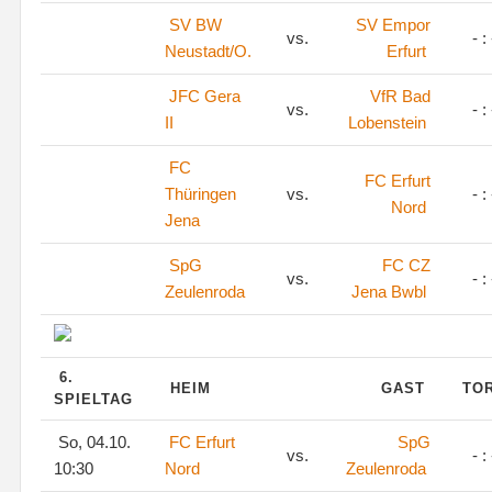
SV BW
SV Empor
vs.
- : 
Neustadt/O.
Erfurt
JFC Gera
VfR Bad
vs.
- : 
II
Lobenstein
FC
FC Erfurt
Thüringen
vs.
- : 
Nord
Jena
SpG
FC CZ
vs.
- : 
Zeulenroda
Jena Bwbl
6.
HEIM
GAST
TO
SPIELTAG
So, 04.10.
FC Erfurt
SpG
vs.
- : 
10:30
Nord
Zeulenroda