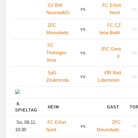
SV BW
FC Erfurt
vs.
- : 
Neustadt/O.
Nord
ZFC
FC CZ
vs.
- : 
Meuselwitz
Jena Bwbl
FC
JFC Gera
Thüringen
vs.
- : 
II
Jena
SpG
VfR Bad
vs.
- : 
Zeulenroda
Lobenstein
8.
HEIM
GAST
TO
SPIELTAG
So, 08.11.
FC Erfurt
ZFC
vs.
- : 
10:30
Nord
Meuselwitz