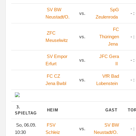
SV BW
SpG
vs.
- : 
Neustadt/O.
Zeulenroda
FC
ZFC
vs.
Thüringen
- : 
Meuselwitz
Jena
SV Empor
JFC Gera
vs.
- : 
Erfurt
II
FC CZ
VfR Bad
vs.
- : 
Jena Bwbl
Lobenstein
3.
HEIM
GAST
TO
SPIELTAG
So, 06.09.
FSV
SV BW
vs.
- : 
10:30
Schleiz
Neustadt/O.