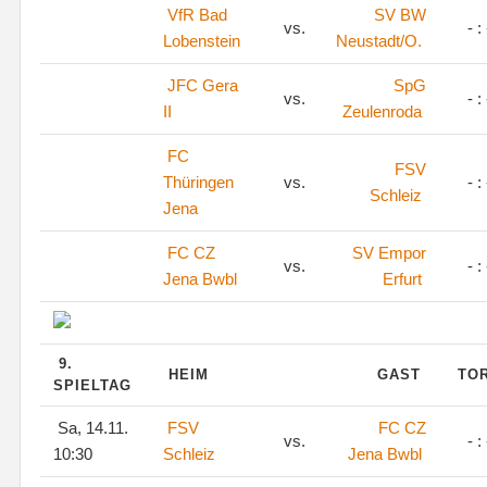
VfR Bad
SV BW
vs.
- : 
Lobenstein
Neustadt/O.
JFC Gera
SpG
vs.
- : 
II
Zeulenroda
FC
FSV
Thüringen
vs.
- : 
Schleiz
Jena
FC CZ
SV Empor
vs.
- : 
Jena Bwbl
Erfurt
9.
HEIM
GAST
TO
SPIELTAG
Sa, 14.11.
FSV
FC CZ
vs.
- : 
10:30
Schleiz
Jena Bwbl