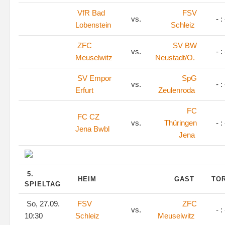
VfR Bad
FSV
vs.
- : 
Lobenstein
Schleiz
ZFC
SV BW
vs.
- : 
Meuselwitz
Neustadt/O.
SV Empor
SpG
vs.
- : 
Erfurt
Zeulenroda
FC
FC CZ
vs.
Thüringen
- : 
Jena Bwbl
Jena
5.
HEIM
GAST
TO
SPIELTAG
So, 27.09.
FSV
ZFC
vs.
- : 
10:30
Schleiz
Meuselwitz