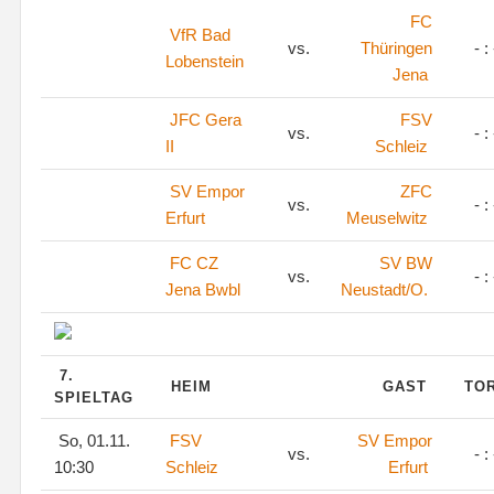
FC
VfR Bad
vs.
Thüringen
- : 
Lobenstein
Jena
JFC Gera
FSV
vs.
- : 
II
Schleiz
SV Empor
ZFC
vs.
- : 
Erfurt
Meuselwitz
FC CZ
SV BW
vs.
- : 
Jena Bwbl
Neustadt/O.
7.
HEIM
GAST
TO
SPIELTAG
So, 01.11.
FSV
SV Empor
vs.
- : 
10:30
Schleiz
Erfurt