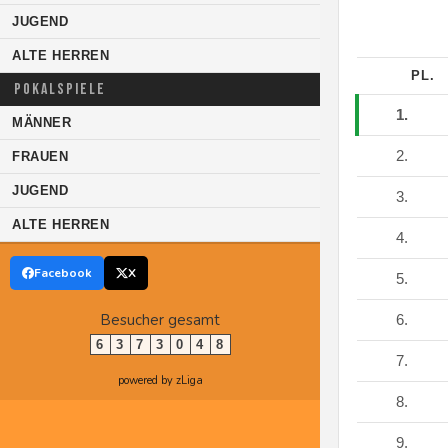
JUGEND
ALTE HERREN
PL.
POKALSPIELE
1.
MÄNNER
2.
FRAUEN
JUGEND
3.
ALTE HERREN
4.
Facebook
X
5.
Besucher gesamt
6.
6
3
7
3
0
4
8
7.
powered by zLiga
8.
9.