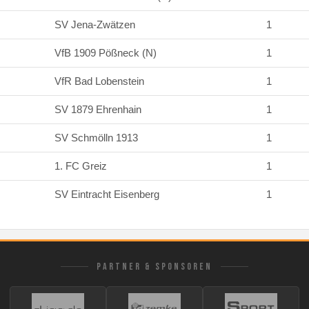
SV Jena-Zwätzen
1
VfB 1909 Pößneck (N)
1
VfR Bad Lobenstein
1
SV 1879 Ehrenhain
1
SV Schmölln 1913
1
1. FC Greiz
1
SV Eintracht Eisenberg
1
PARTNER & SPONSOREN