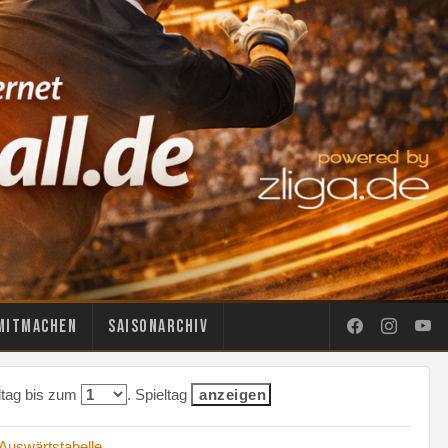
Mitmachen
Saisonarchiv
eltag bis zum
. Spieltag
Auswärtstabelle