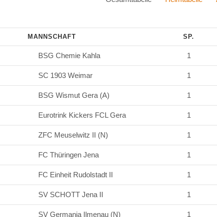
MANNSCHAFT
SP.
BSG Chemie Kahla
1
SC 1903 Weimar
1
BSG Wismut Gera (A)
1
Eurotrink Kickers FCL Gera
1
ZFC Meuselwitz II (N)
1
FC Thüringen Jena
1
FC Einheit Rudolstadt II
1
SV SCHOTT Jena II
1
SV Germania Ilmenau (N)
1