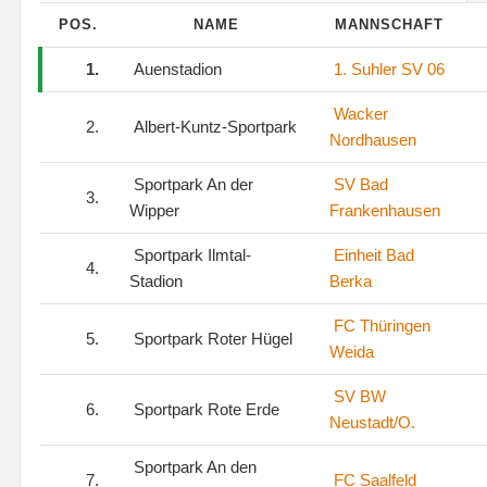
POS.
NAME
MANNSCHAFT
1.
Auenstadion
1. Suhler SV 06
Wacker
2.
Albert-Kuntz-Sportpark
Nordhausen
Sportpark An der
SV Bad
3.
Wipper
Frankenhausen
Sportpark Ilmtal-
Einheit Bad
4.
Stadion
Berka
FC Thüringen
5.
Sportpark Roter Hügel
Weida
SV BW
6.
Sportpark Rote Erde
Neustadt/O.
Sportpark An den
7.
FC Saalfeld