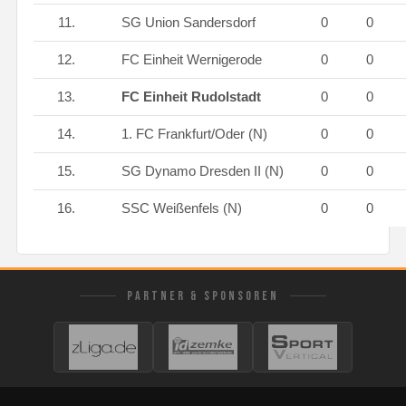
11.
SG Union Sandersdorf
0
0
12.
FC Einheit Wernigerode
0
0
13.
FC Einheit Rudolstadt
0
0
14.
1. FC Frankfurt/Oder (N)
0
0
15.
SG Dynamo Dresden II (N)
0
0
16.
SSC Weißenfels (N)
0
0
PARTNER & SPONSOREN