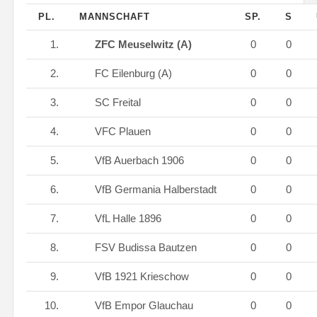
PL.
MANNSCHAFT
SP.
S
1.
ZFC Meuselwitz (A)
0
0
2.
FC Eilenburg (A)
0
0
3.
SC Freital
0
0
4.
VFC Plauen
0
0
5.
VfB Auerbach 1906
0
0
6.
VfB Germania Halberstadt
0
0
7.
VfL Halle 1896
0
0
8.
FSV Budissa Bautzen
0
0
9.
VfB 1921 Krieschow
0
0
10.
VfB Empor Glauchau
0
0