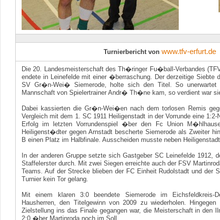
www.tfv-erfurt.de
Turnierbericht von
Die 20. Landesmeisterschaft des Th�ringer Fu�ball-Verbandes (TF
endete in Leinefelde mit einer �berraschung. Der derzeitige Siebte
SV Gr�n-Wei� Siemerode, holte sich den Titel. So unerwartet d
Mannschaft von Spielertrainer Andr� Th�ne kam, so verdient war si
Dabei kassierten die Gr�n-Wei�en nach dem torlosen Remis geg
Vergleich mit dem 1. SC 1911 Heiligenstadt in der Vorrunde eine 1:2-
Erfolg im letzten Vorrundenspiel �ber den Fc Union M�hlhause
Heiligenst�dter gegen Arnstadt bescherte Siemerode als Zweiter h
B einen Platz im Halbfinale. Ausscheiden musste neben Heiligensta
In der anderen Gruppe setzte sich Gastgeber SC Leinefelde 1912, de
Staffelerster durch. Mit zwei Siegen erreichte auch der FSV Martinrod
Teams. Auf der Strecke blieben der FC Einheit Rudolstadt und der
Turnier kein Tor gelang.
Mit einem klaren 3:0 beendete Siemerode im Eichsfeldkreis-D
Hausherren, den Titelgewinn von 2009 zu wiederholen. Hingegen 
Zielstellung ins das Finale gegangen war, die Meisterschaft in den 
2:0 �ber Martinroda noch im Soll.