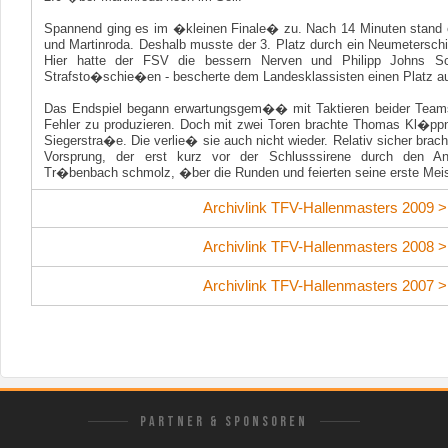
Spannend ging es im �kleinen Finale� zu. Nach 14 Minuten stand 
und Martinroda. Deshalb musste der 3. Platz durch ein Neumetersc
Hier hatte der FSV die bessern Nerven und Philipp Johns 
Strafsto�schie�en - bescherte dem Landesklassisten einen Platz a
Das Endspiel begann erwartungsgem�� mit Taktieren beider Teams 
Fehler zu produzieren. Doch mit zwei Toren brachte Thomas Kl�ppne
Siegerstra�e. Die verlie� sie auch nicht wieder. Relativ sicher br
Vorsprung, der erst kurz vor der Schlusssirene durch den Ans
Tr�benbach schmolz, �ber die Runden und feierten seine erste Meis
Archivlink TFV-Hallenmasters 2009 >
Archivlink TFV-Hallenmasters 2008 >
Archivlink TFV-Hallenmasters 2007 >
PARTNER & SPONSOREN