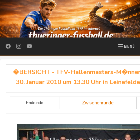
MENÜ
�BERSICHT - TFV-Hallenmasters-M�nner 
30. Januar 2010 um 13.30 Uhr in Leinefelde
Zwischenrunde
Endrunde