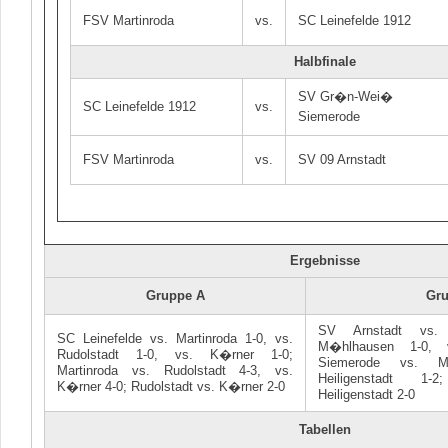
FSV Martinroda
vs.
SC Leinefelde 1912
Halbfinale
SV Gr�n-Wei�
SC Leinefelde 1912
vs.
Siemerode
FSV Martinroda
vs.
SV 09 Arnstadt
Ergebnisse
Gruppe A
Gr
SV Arnstadt vs. 
SC Leinefelde vs. Martinroda 1-0, vs.
M�hlhausen 1-0, v
Rudolstadt 1-0, vs. K�rner 1-0;
Siemerode vs. M
Martinroda vs. Rudolstadt 4-3, vs.
Heiligenstadt 1
K�rner 4-0; Rudolstadt vs. K�rner 2-0
Heiligenstadt 2-0
Tabellen