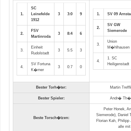
SC
1.
Leinefelde
3
3:0
9
1.
SV 09 Arnsta
1912
SV GW
2.
FSV
Siemerode
2.
3
8:4
6
Martinroda
Union
3.
Einheit
M�hlhausen
3.
3
5:5
3
Rudolstadt
1. SC
4.
SV Fortuna
Heiligenstadt
4.
3
0:7
0
K�rner
Bester Torh�ter:
Martin Treffl
Bester Spieler:
Andr� Th�n
Peter Honek, A
Siemerode), Daniel 
Beste Torsch�tzen:
Florian Kah, Philipp
alle mit