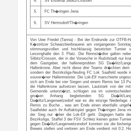
4.
SV Elstertal Silbitz/Crossen
5.
FC Th�ringen Jena
6.
SV Hermsdorf/Th�ringen
Von Uwe Friedel (Tanna) - Bei der Endrunde zur OTFB-Ha
K�stritzer Schwarzbierbrauerei am vergangenen Sonnta
stimmungsvollen und hochklassig besetzten Turnier 
Lessinghalle den 3. Platz. Die Rennst�dter galten nebe
Silbitz/Crossen, der in der Vorwoche in Rudolstadt nur k
dem Gastgeber, der hallenerprobten SG Da�litz/Lange
Hallenkrone. Aber nicht diese drei Teams dr�ckten dem 
sondern der Bezirksliga-Neuling FC Lok Saalfeld wurde i
souver�ner Hallenmeister. Die Lok-Elf marschierte unges
sich am Ende bei vier Siegen und einem Remis bei 13 Pun
die Hallenkrone aufsetzen lassen. Lautstark von der mi
Gemeinde unterst�tzt, schlugen sie im vorentscheiden
gro�en Anhang begleitenden SG Da�lit/Lan
Da�litz/Langenwetzedorf war es die einzige Niederlage.
Remis zu Buche , was am Ende einen ebenfalls ungef�h
Saalfelder auch ihr Auftaktspiel gegen Th�ringen Jena m
der Sieg nur �ber die Lok-Elf geht. Dagegen hatte de
Bezirksliga, Staffel 3 der FSV Schleiz keinen guten Turnier
gegen Da�litz/Langenwetzendorf konnten sie die bisherige
Beweis stellen und verloren am Ende verdient mit 0:2. H