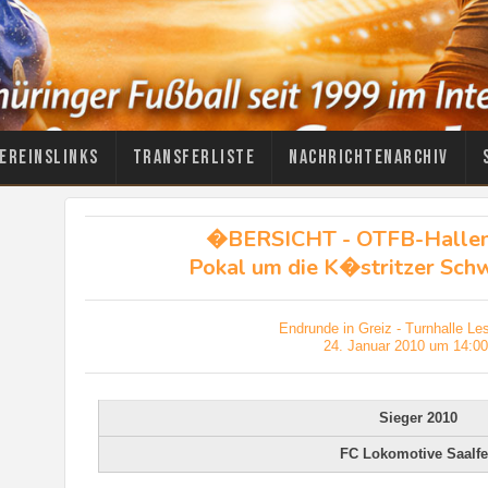
ereinslinks
Transferliste
Nachrichtenarchiv
�BERSICHT - OTFB-Hallen
Pokal um die K�stritzer Schw
Endrunde in Greiz - Turnhalle Le
24. Januar 2010 um 14:00
Sieger 2010
FC Lokomotive Saalfe