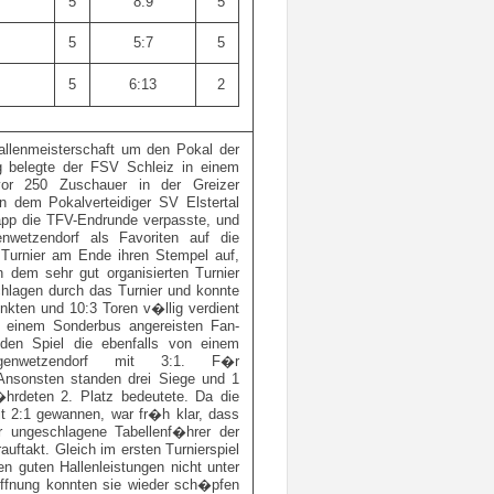
5
8:9
5
5
5:7
5
5
6:13
2
llenmeisterschaft um den Pokal der
g belegte der FSV Schleiz in einem
vor 250 Zuschauer in der Greizer
n dem Pokalverteidiger SV Elstertal
napp die TFV-Endrunde verpasste, und
nwetzendorf als Favoriten auf die
Turnier am Ende ihren Stempel auf,
n dem sehr gut organisierten Turnier
chlagen durch das Turnier und konnte
kten und 10:3 Toren v�llig verdient
t einem Sonderbus angereisten Fan-
den Spiel die ebenfalls von einem
genwetzendorf mit 3:1. F�r
 Ansonsten standen drei Siege und 1
rdeten 2. Platz bedeutete. Da die
it 2:1 gewannen, war fr�h klar, dass
r ungeschlagene Tabellenf�hrer der
auftakt. Gleich im ersten Turnierspiel
n guten Hallenleistungen nicht unter
offnung konnten sie wieder sch�pfen