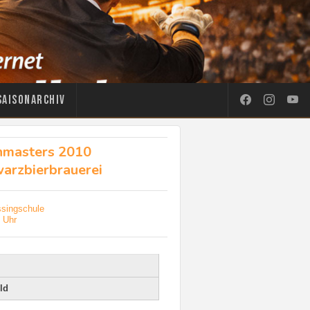
Saisonarchiv
masters 2010
arzbierbrauerei
ssingschule
 Uhr
ld