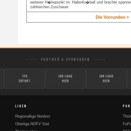
weiterer H�hepunkt im Hallenfu�ball und brachte spanne
zahlreichen Zuschauer.
Die Vorrunden >
PARTNER & SPONSOREN
TFV
Ihr Logo
Ihr Logo
Erfurt
hier
hier
LIGEN
POR
Regionalliga Nordost
Thür
Oberliga NOFV Süd
FuPa