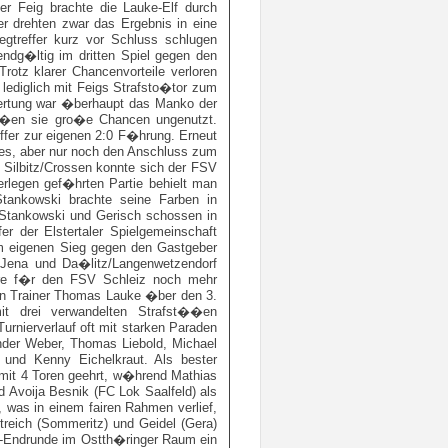
r Feig brachte die Lauke-Elf durch
r drehten zwar das Ergebnis in eine
gtreffer kurz vor Schluss schlugen
endg�ltig im dritten Spiel gegen den
tz klarer Chancenvorteile verloren
lediglich mit Feigs Strafsto�tor zum
ertung war �berhaupt das Manko der
ie�en sie gro�e Chancen ungenutzt.
effer zur eigenen 2:0 F�hrung. Erneut
wies, aber nur noch den Anschluss zum
n Silbitz/Crossen konnte sich der FSV
rlegen gef�hrten Partie behielt man
tankowski brachte seine Farben in
t Stankowski und Gerisch schossen in
er der Elstertaler Spielgemeinschaft
m eigenen Sieg gegen den Gastgeber
 Jena und Da�litz/Langenwetzendorf
�re f�r den FSV Schleiz noch mehr
en Trainer Thomas Lauke �ber den 3.
it drei verwandelten Strafst��en
urnierverlauf oft mit starken Paraden
ander Weber, Thomas Liebold, Michael
und Kenny Eichelkraut. Als bester
it 4 Toren geehrt, w�hrend Mathias
nd Avoija Besnik (FC Lok Saalfeld) als
 was in einem fairen Rahmen verlief,
treich (Sommeritz) und Geidel (Gera)
FB-Endrunde im Ostth�ringer Raum ein