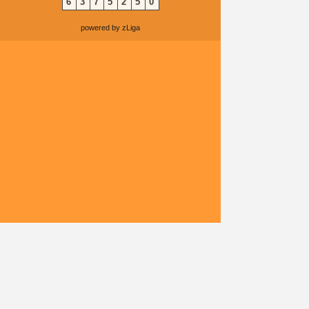
6
3
7
5
2
5
0
powered by zLiga