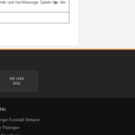
nde und hochklassige Spiele f�r die
Ihr Logo
hier
TAL
inger Fussball Verband
 Thüringen