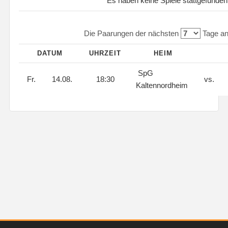
Es haben keine Spiele stattgefunden
Die Paarungen der nächsten
Tage an
DATUM
UHRZEIT
HEIM
SpG
Fr.
14.08.
18:30
vs.
Kaltennordheim