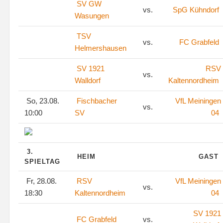
SV GW
vs.
SpG Kühndorf
Wasungen
TSV
vs.
FC Grabfeld
Helmershausen
SV 1921
RSV
vs.
Walldorf
Kaltennordheim
So, 23.08.
Fischbacher
VfL Meiningen
vs.
10:00
SV
04
3.
HEIM
GAST
SPIELTAG
Fr, 28.08.
RSV
VfL Meiningen
vs.
18:30
Kaltennordheim
04
SV 1921
FC Grabfeld
vs.