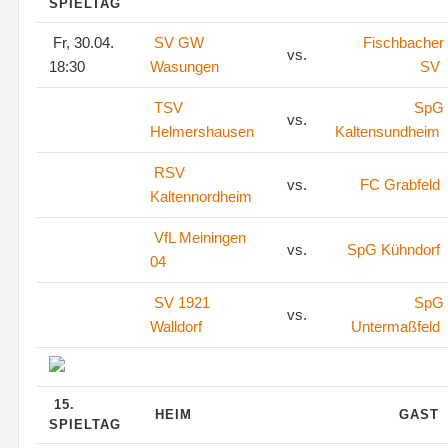
SPIELTAG
Fr, 30.04.
SV GW
Fischbacher
vs.
18:30
Wasungen
SV
TSV
SpG
vs.
Helmershausen
Kaltensundheim
RSV
vs.
FC Grabfeld
Kaltennordheim
VfL Meiningen
vs.
SpG Kühndorf
04
SV 1921
SpG
vs.
Walldorf
Untermaßfeld
15.
HEIM
GAST
SPIELTAG