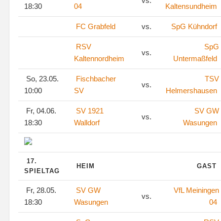
vs.
18:30
04
Kaltensundheim
FC Grabfeld
vs.
SpG Kühndorf
RSV
SpG
vs.
Kaltennordheim
Untermaßfeld
So, 23.05.
Fischbacher
TSV
vs.
10:00
SV
Helmershausen
Fr, 04.06.
SV 1921
SV GW
vs.
18:30
Walldorf
Wasungen
17.
HEIM
GAST
SPIELTAG
Fr, 28.05.
SV GW
VfL Meiningen
vs.
18:30
Wasungen
04