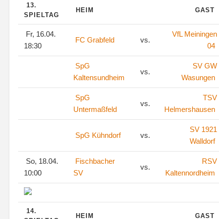
13.
HEIM
GAST
SPIELTAG
Fr, 16.04.
VfL Meiningen
FC Grabfeld
vs.
18:30
04
SpG
SV GW
vs.
Kaltensundheim
Wasungen
SpG
TSV
vs.
Untermaßfeld
Helmershausen
SV 1921
SpG Kühndorf
vs.
Walldorf
So, 18.04.
Fischbacher
RSV
vs.
10:00
SV
Kaltennordheim
14.
HEIM
GAST