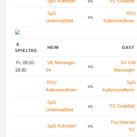
SpG Kühndorf
vs.
FC Grabfeld
SpG
RSV
vs.
Untermaßfeld
Kaltennordheim
8.
HEIM
GAST
SPIELTAG
Fr, 09.10.
VfL Meiningen
SV GW
vs.
18:30
04
Wasungen
RSV
SpG
vs.
Kaltennordheim
Kaltensundheim
SpG
vs.
FC Grabfeld
Untermaßfeld
Fischbacher
SpG Kühndorf
vs.
SV