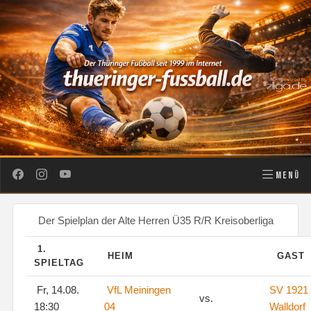
MENÜ
Der Spielplan der Alte Herren Ü35 R/R Kreisoberliga
1.
HEIM
GAST
SPIELTAG
Fr, 14.08.
VfL Meiningen
SV 1921
vs.
18:30
04
Walldorf