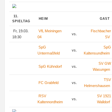
11.
HEIM
GAST
SPIELTAG
Fr, 19.03.
VfL Meiningen
Fischbacher
vs.
18:30
04
SV
SpG
SpG
vs.
Untermaßfeld
Kaltensundheim
SV GW
SpG Kühndorf
vs.
Wasungen
TSV
FC Grabfeld
vs.
Helmershausen
RSV
SV 1921
vs.
Kaltennordheim
Walldorf