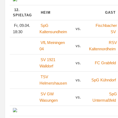
12.
HEIM
GAST
SPIELTAG
Fr, 09.04.
SpG
Fischbacher
vs.
18:30
Kaltensundheim
SV
VfL Meiningen
RSV
vs.
04
Kaltennordheim
SV 1921
vs.
FC Grabfeld
Walldorf
TSV
vs.
SpG Kühndorf
Helmershausen
SV GW
SpG
vs.
Wasungen
Untermaßfeld