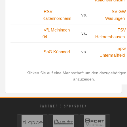
RSV
SV GW
vs.
Kaltennordheim
Wasungen
VfL Meiningen
TSV
vs.
04
Helmershausen
SpG
SpG Kühndorf
vs.
Untermaßfeld
Klicken Sie auf eine Mannschaft um den dazugehörigen 
anzuzeigen.
PARTNER & SPONSOREN