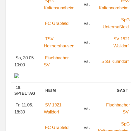
SpG
RSV
vs.
Kaltensundheim
Kaltennordheim
SpG
FC Grabfeld
vs.
Untermaßfeld
TSV
SV 1921
vs.
Helmershausen
Walldorf
So, 30.05.
Fischbacher
vs.
SpG Kühndorf
10:00
SV
18.
HEIM
GAST
SPIELTAG
Fr, 11.06.
SV 1921
Fischbacher
vs.
18:30
Walldorf
SV
SpG
FC Grabfeld
vs.
Kaltensundheim