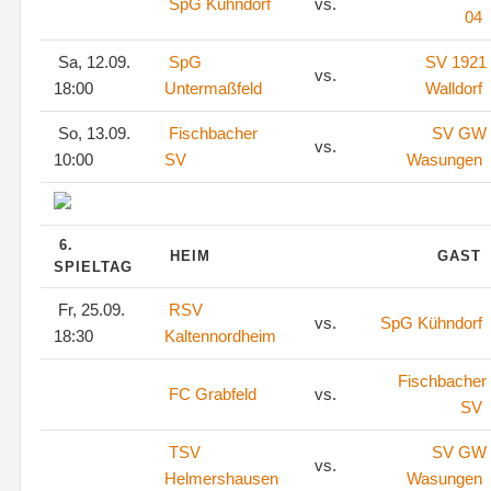
SpG Kühndorf
vs.
04
Sa, 12.09.
SpG
SV 1921
vs.
18:00
Untermaßfeld
Walldorf
So, 13.09.
Fischbacher
SV GW
vs.
10:00
SV
Wasungen
6.
HEIM
GAST
SPIELTAG
Fr, 25.09.
RSV
vs.
SpG Kühndorf
18:30
Kaltennordheim
Fischbacher
FC Grabfeld
vs.
SV
TSV
SV GW
vs.
Helmershausen
Wasungen