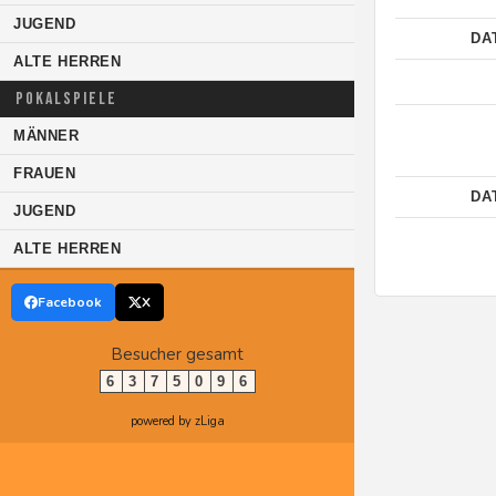
JUGEND
DA
ALTE HERREN
POKALSPIELE
MÄNNER
FRAUEN
DA
JUGEND
ALTE HERREN
Facebook
X
Besucher gesamt
6
3
7
5
0
9
6
powered by zLiga