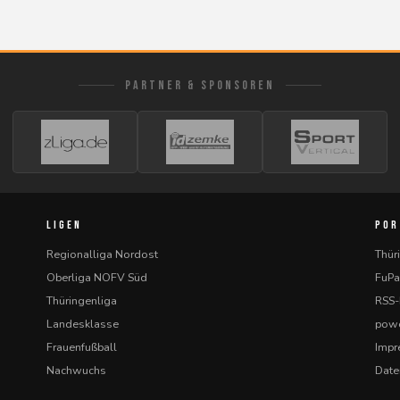
PARTNER & SPONSOREN
LIGEN
POR
Regionalliga Nordost
Thür
Oberliga NOFV Süd
FuPa
Thüringenliga
RSS
Landesklasse
powe
Frauenfußball
Imp
Nachwuchs
Date