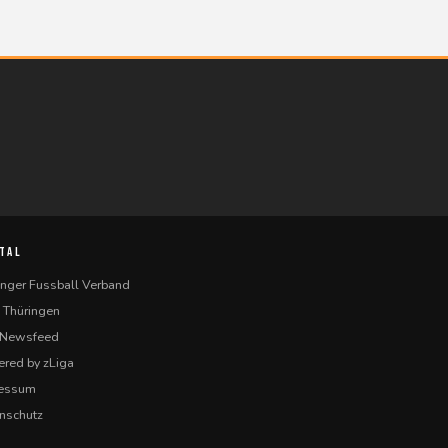
TAL
inger Fussball Verband
 Thüringen
-Newsfeed
red by zLiga
ressum
nschutz