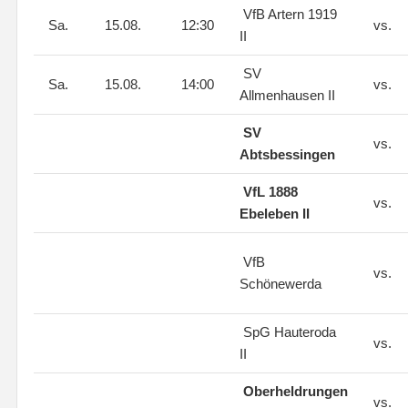
VfB Artern 1919
Sa.
15.08.
12:30
vs.
II
SV
Sa.
15.08.
14:00
vs.
Allmenhausen II
SV
vs.
Abtsbessingen
VfL 1888
vs.
Ebeleben II
VfB
vs.
Schönewerda
SpG Hauteroda
vs.
II
Oberheldrungen
vs.