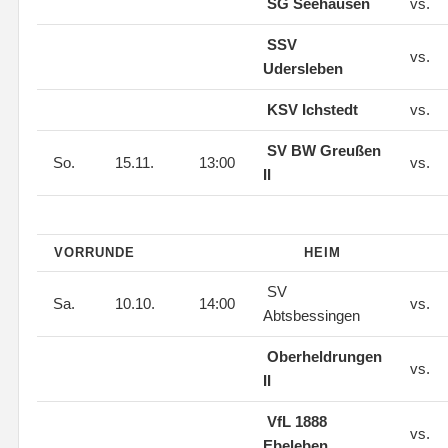
SG Seehausen
vs.
SSV
vs.
Udersleben
KSV Ichstedt
vs.
SV BW Greußen
So.
15.11.
13:00
vs.
II
VORRUNDE
HEIM
SV
Sa.
10.10.
14:00
vs.
Abtsbessingen
Oberheldrungen
vs.
II
VfL 1888
vs.
Ebeleben