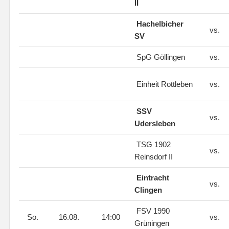
II
Hachelbicher
vs.
SV
SpG Göllingen
vs.
Einheit Rottleben
vs.
SSV
vs.
Udersleben
TSG 1902
vs.
Reinsdorf II
Eintracht
vs.
Clingen
FSV 1990
So.
16.08.
14:00
vs.
Grüningen