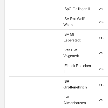
SpG Göllingen II
vs.
SV Rot-Weiß
vs.
Wiehe
SV 58
vs.
Esperstedt
VfB BW
vs.
Voigtstedt
Einheit Rottleben
vs.
II
SV
vs.
Großenehrich
SV
vs.
Allmenhausen