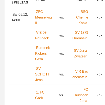
HEIM
GAST
TOR
SPIELTAG
ZFC
BSG
Sa, 05.12.
Meuselwitz
vs.
Chemie
- : -
14:00
II
Kahla
VfB 09
SV 1879
vs.
- : -
Pößneck
Ehrenhain
Eurotrink
SV Jena-
Kickers
vs.
- : -
Zwätzen
Gera
SV
VfR Bad
SCHOTT
vs.
- : -
Lobenstein
Jena II
FC
1. FC
vs.
Thüringen
- : -
Greiz
Jena