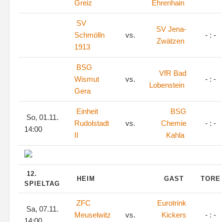
Greiz
Ehrenhain
SV
SV Jena-
Schmölln
vs.
- : -
Zwätzen
1913
BSG
VfR Bad
Wismut
vs.
- : -
Lobenstein
Gera
Einheit
BSG
So, 01.11.
Rudolstadt
vs.
Chemie
- : -
14:00
II
Kahla
12.
HEIM
GAST
TOR
SPIELTAG
ZFC
Eurotrink
Sa, 07.11.
Meuselwitz
vs.
Kickers
- : -
14:00