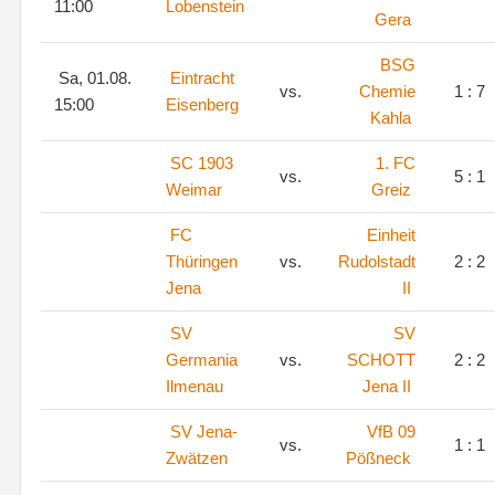
11:00
Lobenstein
Gera
BSG
Sa, 01.08.
Eintracht
vs.
Chemie
1 : 7
15:00
Eisenberg
Kahla
SC 1903
1. FC
vs.
5 : 1
Weimar
Greiz
FC
Einheit
Thüringen
vs.
Rudolstadt
2 : 2
Jena
II
SV
SV
Germania
vs.
SCHOTT
2 : 2
Ilmenau
Jena II
SV Jena-
VfB 09
vs.
1 : 1
Zwätzen
Pößneck