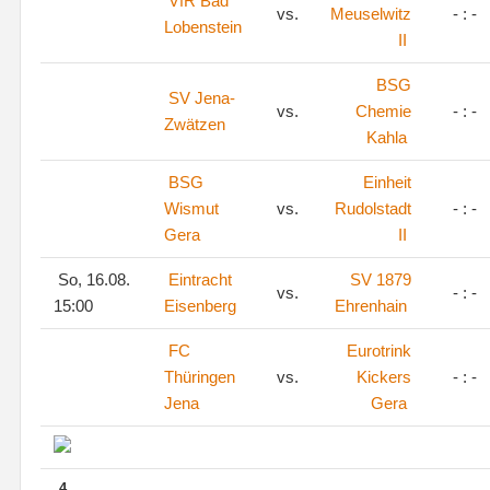
VfR Bad
vs.
Meuselwitz
- : -
Lobenstein
II
BSG
SV Jena-
vs.
Chemie
- : -
Zwätzen
Kahla
BSG
Einheit
Wismut
vs.
Rudolstadt
- : -
Gera
II
So, 16.08.
Eintracht
SV 1879
vs.
- : -
15:00
Eisenberg
Ehrenhain
FC
Eurotrink
Thüringen
vs.
Kickers
- : -
Jena
Gera
4.