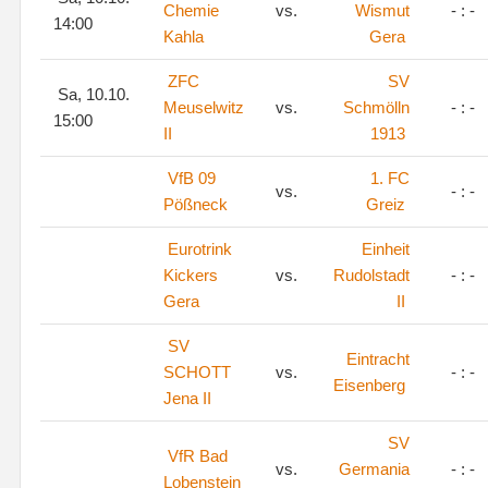
Chemie
vs.
Wismut
- : -
14:00
Kahla
Gera
ZFC
SV
Sa, 10.10.
Meuselwitz
vs.
Schmölln
- : -
15:00
II
1913
VfB 09
1. FC
vs.
- : -
Pößneck
Greiz
Eurotrink
Einheit
Kickers
vs.
Rudolstadt
- : -
Gera
II
SV
Eintracht
SCHOTT
vs.
- : -
Eisenberg
Jena II
SV
VfR Bad
vs.
Germania
- : -
Lobenstein