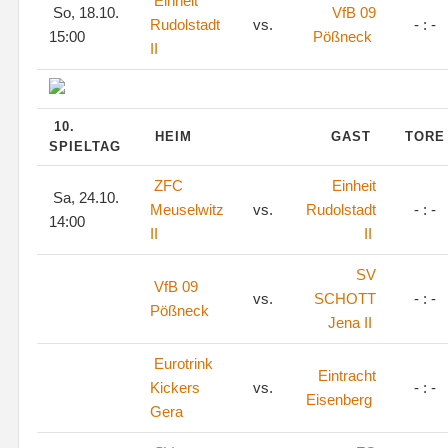
Einheit
So, 18.10.
VfB 09
Rudolstadt
vs.
- : -
15:00
Pößneck
II
10.
HEIM
GAST
TOR
SPIELTAG
ZFC
Einheit
Sa, 24.10.
Meuselwitz
vs.
Rudolstadt
- : -
14:00
II
II
SV
VfB 09
vs.
SCHOTT
- : -
Pößneck
Jena II
Eurotrink
Eintracht
Kickers
vs.
- : -
Eisenberg
Gera