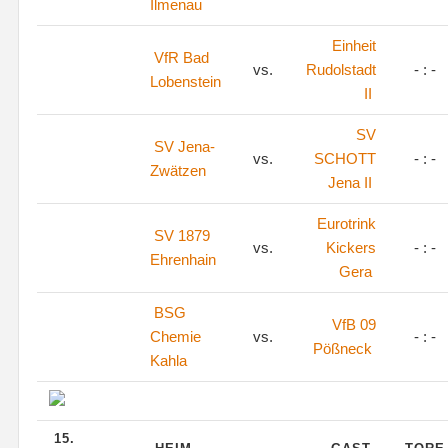
Ilmenau
Einheit
VfR Bad
vs.
Rudolstadt
- : -
Lobenstein
II
SV
SV Jena-
vs.
SCHOTT
- : -
Zwätzen
Jena II
Eurotrink
SV 1879
vs.
Kickers
- : -
Ehrenhain
Gera
BSG
VfB 09
Chemie
vs.
- : -
Pößneck
Kahla
15.