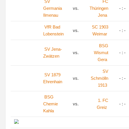
SV
FC
Germania
vs.
Thüringen
- : -
Ilmenau
Jena
VfR Bad
SC 1903
vs.
- : -
Lobenstein
Weimar
BSG
SV Jena-
vs.
Wismut
- : -
Zwätzen
Gera
SV
SV 1879
vs.
Schmölln
- : -
Ehrenhain
1913
BSG
1. FC
Chemie
vs.
- : -
Greiz
Kahla