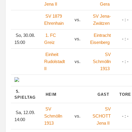
Jena II
Gera
SV 1879
SV Jena-
vs.
- : -
Ehrenhain
Zwätzen
So, 30.08.
1. FC
Eintracht
vs.
- : -
15:00
Greiz
Eisenberg
Einheit
SV
Rudolstadt
vs.
Schmölln
- : -
II
1913
5.
HEIM
GAST
TOR
SPIELTAG
SV
SV
Sa, 12.09.
Schmölln
vs.
SCHOTT
- : -
14:00
1913
Jena II