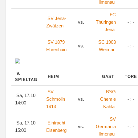
Ilmenau
FC
SV Jena-
vs.
Thüringen
- : -
Zwätzen
Jena
SV 1879
SC 1903
vs.
- : -
Ehrenhain
Weimar
9.
HEIM
GAST
TOR
SPIELTAG
SV
BSG
Sa, 17.10.
Schmölln
vs.
Chemie
- : -
14:00
1913
Kahla
SV
Sa, 17.10.
Eintracht
vs.
Germania
- : -
15:00
Eisenberg
Ilmenau