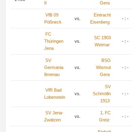
II
Gera
VfB 09
Eintracht
vs.
- : -
Pößneck
Eisenberg
FC
SC 1903
Thüringen
vs.
- : -
Weimar
Jena
SV
BSG
Germania
vs.
Wismut
- : -
Ilmenau
Gera
SV
VfR Bad
vs.
Schmölln
- : -
Lobenstein
1913
SV Jena-
1. FC
vs.
- : -
Zwätzen
Greiz
Einheit