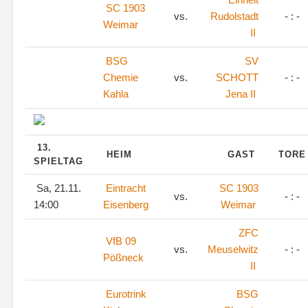
SC 1903
vs.
Rudolstadt
- : -
Weimar
II
BSG
SV
Chemie
vs.
SCHOTT
- : -
Kahla
Jena II
13.
HEIM
GAST
TOR
SPIELTAG
Sa, 21.11.
Eintracht
SC 1903
vs.
- : -
14:00
Eisenberg
Weimar
ZFC
VfB 09
vs.
Meuselwitz
- : -
Pößneck
II
Eurotrink
BSG