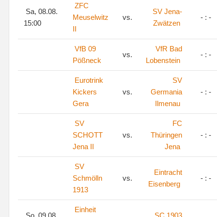
ZFC
Sa, 08.08.
SV Jena-
Meuselwitz
vs.
- : -
15:00
Zwätzen
II
VfB 09
VfR Bad
vs.
- : -
Pößneck
Lobenstein
Eurotrink
SV
Kickers
vs.
Germania
- : -
Gera
Ilmenau
SV
FC
SCHOTT
vs.
Thüringen
- : -
Jena II
Jena
SV
Eintracht
Schmölln
vs.
- : -
Eisenberg
1913
Einheit
So, 09.08.
SC 1903