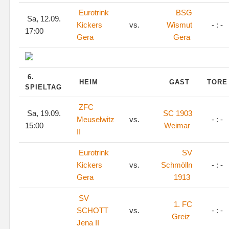
Eurotrink
BSG
Sa, 12.09.
Kickers
vs.
Wismut
- : -
17:00
Gera
Gera
6.
HEIM
GAST
TOR
SPIELTAG
ZFC
Sa, 19.09.
SC 1903
Meuselwitz
vs.
- : -
15:00
Weimar
II
Eurotrink
SV
Kickers
vs.
Schmölln
- : -
Gera
1913
SV
1. FC
SCHOTT
vs.
- : -
Greiz
Jena II