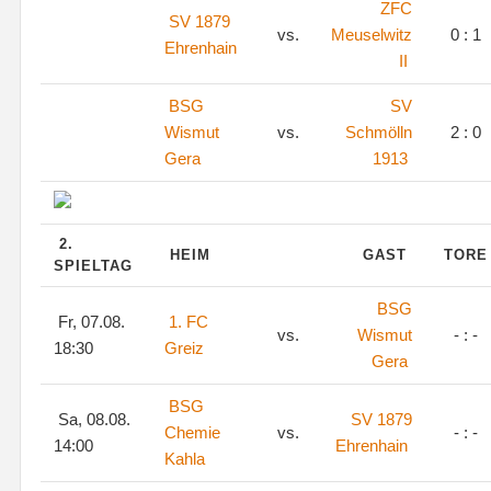
ZFC
SV 1879
vs.
Meuselwitz
0 : 1
Ehrenhain
II
BSG
SV
Wismut
vs.
Schmölln
2 : 0
Gera
1913
2.
HEIM
GAST
TOR
SPIELTAG
BSG
Fr, 07.08.
1. FC
vs.
Wismut
- : -
18:30
Greiz
Gera
BSG
Sa, 08.08.
SV 1879
Chemie
vs.
- : -
14:00
Ehrenhain
Kahla