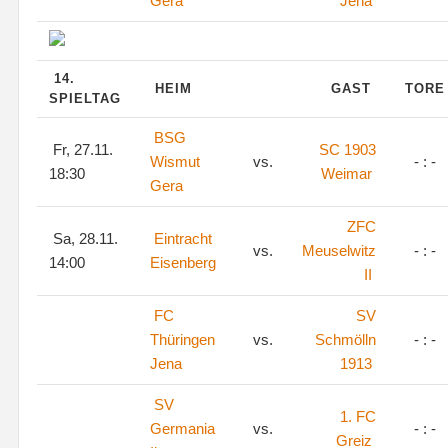
Gera
Jena
14.
HEIM
GAST
TOR
SPIELTAG
BSG
Fr, 27.11.
SC 1903
Wismut
vs.
- : -
18:30
Weimar
Gera
ZFC
Sa, 28.11.
Eintracht
vs.
Meuselwitz
- : -
14:00
Eisenberg
II
FC
SV
Thüringen
vs.
Schmölln
- : -
Jena
1913
SV
1. FC
Germania
vs.
- : -
Greiz