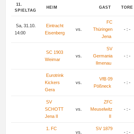
11.
HEIM
GAST
TOR
SPIELTAG
FC
Sa, 31.10.
Eintracht
vs.
Thüringen
- : -
14:00
Eisenberg
Jena
SV
SC 1903
vs.
Germania
- : -
Weimar
Ilmenau
Eurotrink
VfB 09
Kickers
vs.
- : -
Pößneck
Gera
SV
ZFC
SCHOTT
vs.
Meuselwitz
- : -
Jena II
II
1. FC
SV 1879
vs.
- : -