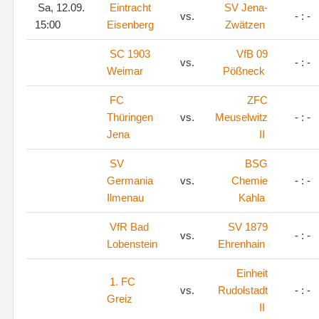
Sa, 12.09.
Eintracht
SV Jena-
vs.
- : -
15:00
Eisenberg
Zwätzen
SC 1903
VfB 09
vs.
- : -
Weimar
Pößneck
FC
ZFC
Thüringen
vs.
Meuselwitz
- : -
Jena
II
SV
BSG
Germania
vs.
Chemie
- : -
Ilmenau
Kahla
VfR Bad
SV 1879
vs.
- : -
Lobenstein
Ehrenhain
Einheit
1. FC
vs.
Rudolstadt
- : -
Greiz
II