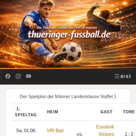
MENÜ
Der Spielplan der Männer Landesklasse Staffel 1
1.
HEIM
GAST
TOR
SPIELTAG
Eurotrink
Sa, 01.08.
VfR Bad
vs.
Kickers
1 : 2