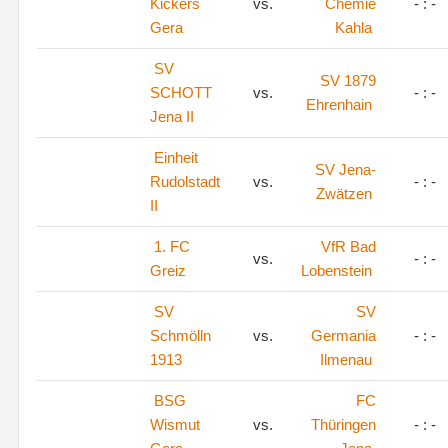
Kickers
vs.
Chemie
- : -
Gera
Kahla
SV
SV 1879
SCHOTT
vs.
- : -
Ehrenhain
Jena II
Einheit
SV Jena-
Rudolstadt
vs.
- : -
Zwätzen
II
1. FC
VfR Bad
vs.
- : -
Greiz
Lobenstein
SV
SV
Schmölln
vs.
Germania
- : -
1913
Ilmenau
BSG
FC
Wismut
vs.
Thüringen
- : -