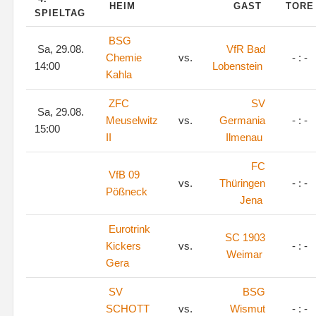
HEIM
GAST
TOR
SPIELTAG
BSG
Sa, 29.08.
VfR Bad
Chemie
vs.
- : -
14:00
Lobenstein
Kahla
ZFC
SV
Sa, 29.08.
Meuselwitz
vs.
Germania
- : -
15:00
II
Ilmenau
FC
VfB 09
vs.
Thüringen
- : -
Pößneck
Jena
Eurotrink
SC 1903
Kickers
vs.
- : -
Weimar
Gera
SV
BSG
SCHOTT
vs.
Wismut
- : -