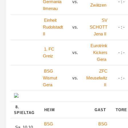
Germania
vs.
- : -
Zwätzen
Ilmenau
Einheit
SV
Rudolstadt
vs.
SCHOTT
- : -
II
Jena II
Eurotrink
1. FC
vs.
Kickers
- : -
Greiz
Gera
BSG
ZFC
Wismut
vs.
Meuselwitz
- : -
Gera
II
8.
HEIM
GAST
TOR
SPIELTAG
BSG
BSG
Sa, 10.10.