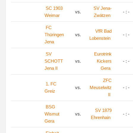
SC 1903
SV Jena-
vs.
- : -
Weimar
Zwätzen
FC
VfR Bad
Thüringen
vs.
- : -
Lobenstein
Jena
SV
Eurotrink
SCHOTT
vs.
Kickers
- : -
Jena II
Gera
ZFC
1. FC
vs.
Meuselwitz
- : -
Greiz
II
BSG
SV 1879
Wismut
vs.
- : -
Ehrenhain
Gera