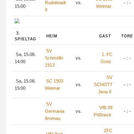
Rudolstadt
vs.
- : -
15:00
Weimar
II
3.
HEIM
GAST
TOR
SPIELTAG
SV
Sa, 15.08.
1. FC
Schmölln
vs.
- : -
14:00
Greiz
1913
SV
Sa, 15.08.
SC 1903
vs.
SCHOTT
- : -
15:00
Weimar
Jena II
SV
VfB 09
Germania
vs.
- : -
Pößneck
Ilmenau
ZFC