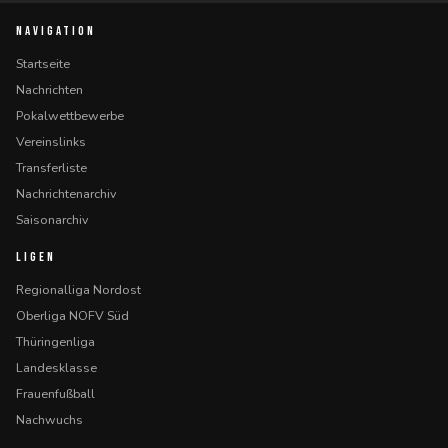
NAVIGATION
Startseite
Nachrichten
Pokalwettbewerbe
Vereinslinks
Transferliste
Nachrichtenarchiv
Saisonarchiv
LIGEN
Regionalliga Nordost
Oberliga NOFV Süd
Thüringenliga
Landesklasse
Frauenfußball
Nachwuchs