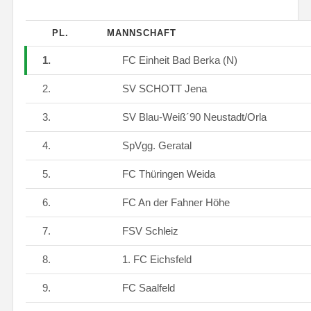
PL.
MANNSCHAFT
1.
FC Einheit Bad Berka (N)
2.
SV SCHOTT Jena
3.
SV Blau-Weiß´90 Neustadt/Orla
4.
SpVgg. Geratal
5.
FC Thüringen Weida
6.
FC An der Fahner Höhe
7.
FSV Schleiz
8.
1. FC Eichsfeld
9.
FC Saalfeld