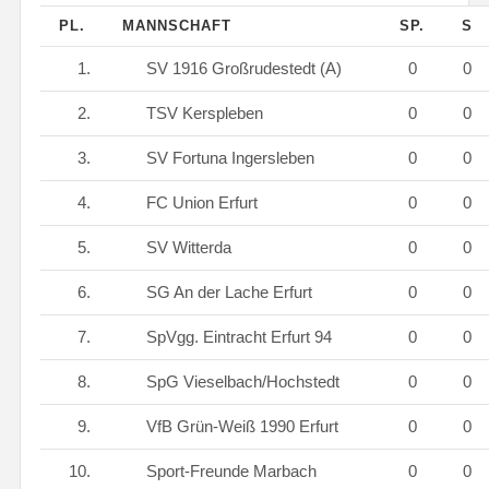
PL.
MANNSCHAFT
SP.
S
1.
SV 1916 Großrudestedt (A)
0
0
2.
TSV Kerspleben
0
0
3.
SV Fortuna Ingersleben
0
0
4.
FC Union Erfurt
0
0
5.
SV Witterda
0
0
6.
SG An der Lache Erfurt
0
0
7.
SpVgg. Eintracht Erfurt 94
0
0
8.
SpG Vieselbach/Hochstedt
0
0
9.
VfB Grün-Weiß 1990 Erfurt
0
0
10.
Sport-Freunde Marbach
0
0