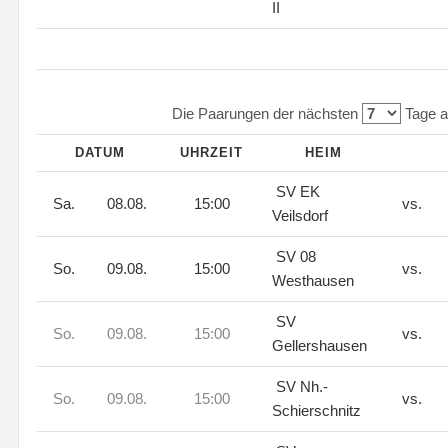
II
Die Paarungen der nächsten
Tage a
DATUM
UHRZEIT
HEIM
SV EK
Sa.
08.08.
15:00
vs.
Veilsdorf
SV 08
So.
09.08.
15:00
vs.
Westhausen
SV
So.
09.08.
15:00
vs.
Gellershausen
SV Nh.-
So.
09.08.
15:00
vs.
Schierschnitz