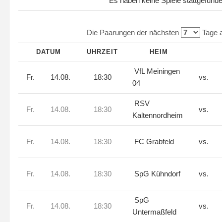
Es haben keine Spiele stattgefund
Die Paarungen der nächsten
Tage a
DATUM
UHRZEIT
HEIM
VfL Meiningen
Fr.
14.08.
18:30
vs.
04
RSV
Fr.
14.08.
18:30
vs.
Kaltennordheim
Fr.
14.08.
18:30
FC Grabfeld
vs.
Fr.
14.08.
18:30
SpG Kühndorf
vs.
SpG
Fr.
14.08.
18:30
vs.
Untermaßfeld