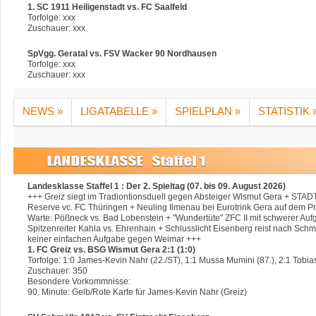
1. SC 1911 Heiligenstadt vs. FC Saalfeld
Torfolge: xxx
Zuschauer: xxx
SpVgg. Geratal vs. FSV Wacker 90 Nordhausen
Torfolge: xxx
Zuschauer: xxx
NEWS »
LIGATABELLE »
SPIELPLAN »
STATISTIK 
Landesklasse Staffel 1 : Der 2. Spieltag (07. bis 09. August 2026)
+++ Greiz siegt im Tradiontionsduell gegen Absteiger Wismut Gera + ST
Reserve vc. FC Thüringen + Neuling Ilmenau bei Eurotrink Gera auf dem Pr
Warte: Pößneck vs. Bad Lobenstein + "Wundertüte" ZFC II mit schwerer A
Spitzenreiter Kahla vs. Ehrenhain + Schlusslicht Eisenberg reist nach Schm
keiner einfachen Aufgabe gegen Weimar +++
1. FC Greiz vs. BSG Wismut Gera 2:1 (1:0)
Torfolge: 1:0 James-Kevin Nahr (22./ST), 1:1 Mussa Mumini (87.), 2:1 Tobi
Zuschauer: 350
Besondere Vorkommnisse:
90. Minute: Gelb/Rote Karte für James-Kevin Nahr (Greiz)