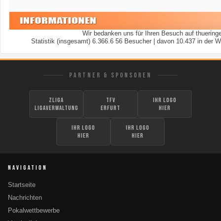
Wir bedanken uns für Ihren Besuch auf thueringe
Statistik (insgesamt) 6.366.6 56 Besucher | davon 10.437 in der W
PARTNER & SPONSOREN
zLiga
TFV
Ihr Logo
Ligaverwaltung
Erfurt
hier
Ihr Logo
Ihr Logo
hier
hier
NAVIGATION
Startseite
Nachrichten
Pokalwettbewerbe