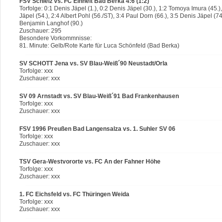
FSV Schleiz vs. FC Einheit Bad Berka 4:6 (1:2)
Torfolge: 0:1 Denis Jäpel (1.), 0:2 Denis Jäpel (30.), 1:2 Tomoya Imura (45.)
Jäpel (54.), 2:4 Albert Pohl (56./ST), 3:4 Paul Dorn (66.), 3:5 Denis Jäpel (74
Benjamin Langhof (90.)
Zuschauer: 295
Besondere Vorkommnisse:
81. Minute: Gelb/Rote Karte für Luca Schönfeld (Bad Berka)
SV SCHOTT Jena vs. SV Blau-Weiß´90 Neustadt/Orla
Torfolge: xxx
Zuschauer: xxx
SV 09 Arnstadt vs. SV Blau-Weiß´91 Bad Frankenhausen
Torfolge: xxx
Zuschauer: xxx
FSV 1996 Preußen Bad Langensalza vs. 1. Suhler SV 06
Torfolge: xxx
Zuschauer: xxx
TSV Gera-Westvororte vs. FC An der Fahner Höhe
Torfolge: xxx
Zuschauer: xxx
1. FC Eichsfeld vs. FC Thüringen Weida
Torfolge: xxx
Zuschauer: xxx