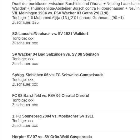
Duell der punktlosen zwischen Barchfeld und Ohratal + Neuling Lauscha 
Walldorf + Thüringenliga-Absteiger Borsch contra Hildburghausen + Neuli
VfL Meiningen 1904 vs. FSV Wacker 03 Gotha 2:0 (1:0)
Torfolge: 1:0 Muhamed Aljija (13.), 2:0 Lennard Grahmann (90.+1)
Zuschauer: 185
SG Lauscha/Neuhaus vs. SV 1921 Walldorf
Torfolge: xxx
Zuschauer: xxx
SV Wacker 04 Bad Salzungen vs. SV 08 Steinach
Torfolge: xxx
Zuschauer: xxx
SpVgg. Siebleben 06 vs. FC Schweina-Gumpelstadt
Torfolge: xxx
Zuschauer: xxx
FC 02 Barchfeld vs. FSV 06 Ohratal Ohrdruf
Torfolge: xxx
Zuschauer: xxx
1. FC Sonneberg 2004 vs. Mosbacher SV 1911
Torfolge: xxx
Zuschauer: xxx
Herpfer SV 07 vs. SV Grün-Weiß Gospenroda