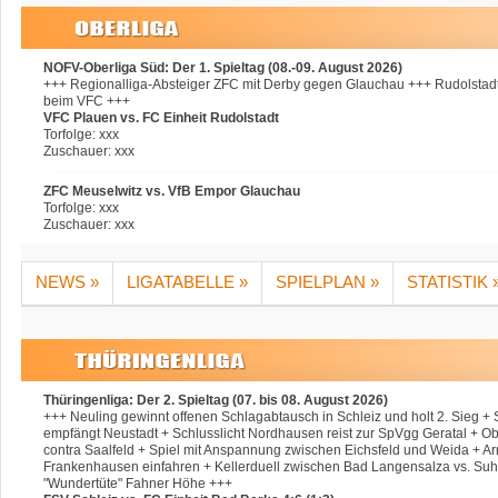
NOFV-Oberliga Süd: Der 1. Spieltag (08.-09. August 2026)
+++ Regionalliga-Absteiger ZFC mit Derby gegen Glauchau +++ Rudolstadt
beim VFC +++
VFC Plauen vs. FC Einheit Rudolstadt
Torfolge: xxx
Zuschauer: xxx
ZFC Meuselwitz vs. VfB Empor Glauchau
Torfolge: xxx
Zuschauer: xxx
NEWS »
LIGATABELLE »
SPIELPLAN »
STATISTIK 
Thüringenliga: Der 2. Spieltag (07. bis 08. August 2026)
+++ Neuling gewinnt offenen Schlagabtausch in Schleiz und holt 2. Sieg +
empfängt Neustadt + Schlusslicht Nordhausen reist zur SpVgg Geratal + Ob
contra Saalfeld + Spiel mit Anspannung zwischen Eichsfeld und Weida + Ar
Frankenhausen einfahren + Kellerduell zwischen Bad Langensalza vs. Suh
"Wundertüte" Fahner Höhe +++