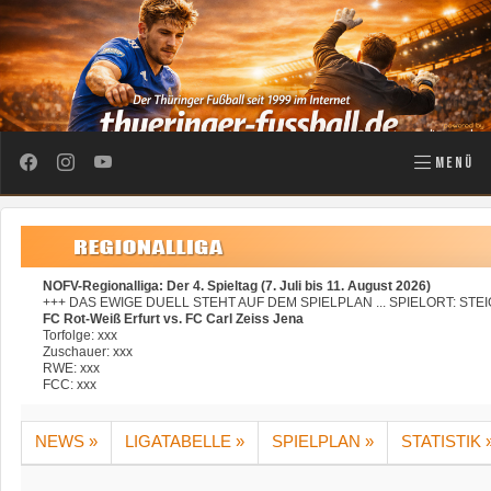
MENÜ
NOFV-Regionalliga: Der 4. Spieltag (7. Juli bis 11. August 2026)
+++ DAS EWIGE DUELL STEHT AUF DEM SPIELPLAN ... SPIELORT: S
FC Rot-Weiß Erfurt vs. FC Carl Zeiss Jena
Torfolge: xxx
Zuschauer: xxx
RWE:
xxx
FCC: xxx
NEWS »
LIGATABELLE »
SPIELPLAN »
STATISTIK 