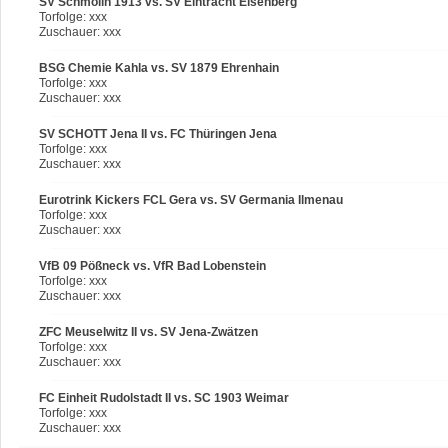
SV Schmölln 1913 vs. SV Eintracht Eisenberg
Torfolge: xxx
Zuschauer: xxx
BSG Chemie Kahla vs. SV 1879 Ehrenhain
Torfolge: xxx
Zuschauer: xxx
SV SCHOTT Jena II vs. FC Thüringen Jena
Torfolge: xxx
Zuschauer: xxx
Eurotrink Kickers FCL Gera vs. SV Germania Ilmenau
Torfolge: xxx
Zuschauer: xxx
VfB 09 Pößneck vs. VfR Bad Lobenstein
Torfolge: xxx
Zuschauer: xxx
ZFC Meuselwitz II vs. SV Jena-Zwätzen
Torfolge: xxx
Zuschauer: xxx
FC Einheit Rudolstadt II vs. SC 1903 Weimar
Torfolge: xxx
Zuschauer: xxx