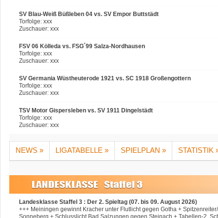
SV Blau-Weiß Büßleben 04 vs. SV Empor Buttstädt
Torfolge: xxx
Zuschauer: xxx
FSV 06 Kölleda vs. FSG´99 Salza-Nordhausen
Torfolge: xxx
Zuschauer: xxx
SV Germania Wüstheuterode 1921 vs. SC 1918 Großengottern
Torfolge: xxx
Zuschauer: xxx
TSV Motor Gispersleben vs. SV 1911 Dingelstädt
Torfolge: xxx
Zuschauer: xxx
NEWS »
LIGATABELLE »
SPIELPLAN »
STATISTIK 
Landesklasse Staffel 3 : Der 2. Spieltag (07. bis 09. August 2026)
+++ Meiningen gewinnt Kracher unter Flutlicht gegen Gotha + Spitzenreite
Sonneberg + Schlusslicht Bad Salzungen gegen Steinach + Tabellen-2. Sch