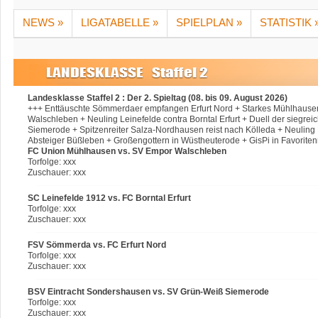
NEWS »
LIGATABELLE »
SPIELPLAN »
STATISTIK 
Landesklasse Staffel 2 : Der 2. Spieltag (08. bis 09. August 2026)
+++ Enttäuschte Sömmerdaer empfangen Erfurt Nord + Starkes Mühlhausen 
Walschleben + Neuling Leinefelde contra Borntal Erfurt + Duell der siegr
Siemerode + Spitzenreiter Salza-Nordhausen reist nach Kölleda + Neuling B
Absteiger Büßleben + Großengottern in Wüstheuterode + GisPi in Favoriten
FC Union Mühlhausen vs. SV Empor Walschleben
Torfolge: xxx
Zuschauer: xxx
SC Leinefelde 1912 vs. FC Borntal Erfurt
Torfolge: xxx
Zuschauer: xxx
FSV Sömmerda vs. FC Erfurt Nord
Torfolge: xxx
Zuschauer: xxx
BSV Eintracht Sondershausen vs. SV Grün-Weiß Siemerode
Torfolge: xxx
Zuschauer: xxx