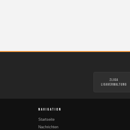
zLiga
Ligaverwaltung
NAVIGATION
Startseite
Nachrichten