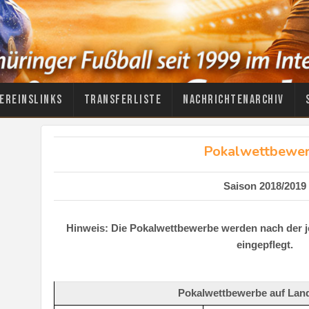
ereinslinks
Transferliste
Nachrichtenarchiv
Pokalwettbewe
Saison 2018/2019
Hinweis: Die Pokalwettbewerbe werden nach der j
eingepflegt.
Pokalwettbewerbe auf Lan