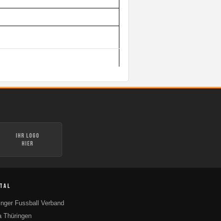
Ihr Logo
hier
TAL
inger Fussball Verband
 Thüringen