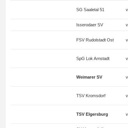
SG Saaletal 51
v
Isserodaer SV
v
FSV Rudolstadt Ost
v
SpG Lok Arnstadt
v
Weimarer SV
v
TSV Kromsdorf
v
TSV Elgersburg
v