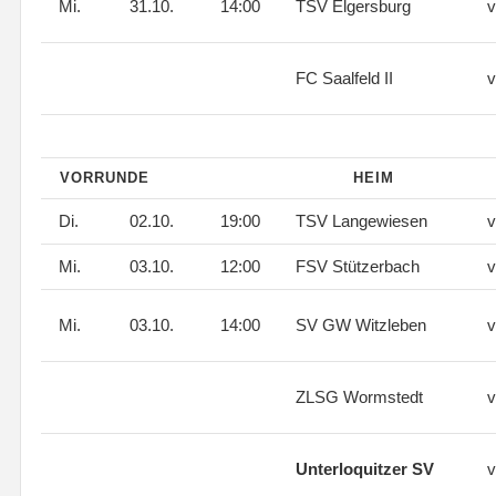
Mi.
31.10.
14:00
TSV Elgersburg
v
FC Saalfeld II
v
VORRUNDE
HEIM
Di.
02.10.
19:00
TSV Langewiesen
v
Mi.
03.10.
12:00
FSV Stützerbach
v
Mi.
03.10.
14:00
SV GW Witzleben
v
ZLSG Wormstedt
v
Unterloquitzer SV
v