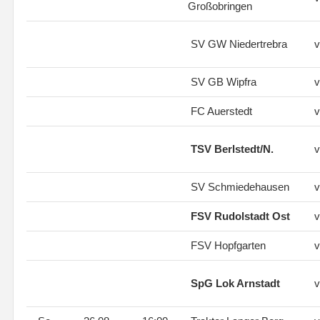
Großobringen
SV GW Niedertrebra
v
SV GB Wipfra
v
FC Auerstedt
v
TSV Berlstedt/N.
v
SV Schmiedehausen
v
FSV Rudolstadt Ost
v
FSV Hopfgarten
v
SpG Lok Arnstadt
v