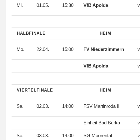
Mi.
01.05.
15:30
VfB Apolda
v
HALBFINALE
HEIM
Mo.
22.04.
15:00
FV Niederzimmern
v
VfB Apolda
v
VIERTELFINALE
HEIM
Sa.
02.03.
14:00
FSV Martinroda II
v
Einheit Bad Berka
v
So.
03.03.
14:00
SG Moorental
v