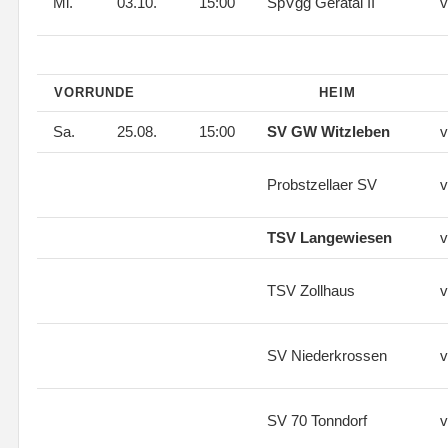
Mi.
03.10.
15:00
SpVgg Geratal II
v
VORRUNDE
HEIM
Sa.
25.08.
15:00
SV GW Witzleben
v
Probstzellaer SV
v
TSV Langewiesen
v
TSV Zollhaus
v
SV Niederkrossen
v
SV 70 Tonndorf
v