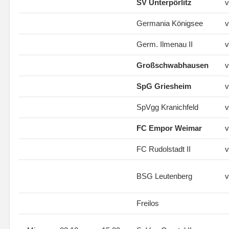
SV Unterpörlitz
v
Germania Königsee
v
Germ. Ilmenau II
v
Großschwabhausen
v
SpG Griesheim
v
SpVgg Kranichfeld
v
FC Empor Weimar
v
FC Rudolstadt II
v
BSG Leutenberg
v
Freilos