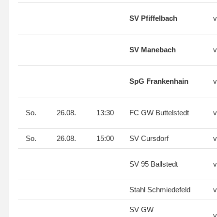
SV Pfiffelbach
v
SV Manebach
v
SpG Frankenhain
v
So.
26.08.
13:30
FC GW Buttelstedt
v
So.
26.08.
15:00
SV Cursdorf
v
SV 95 Ballstedt
v
Stahl Schmiedefeld
v
SV GW
v