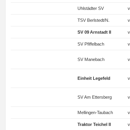
Uhlstädter SV
v
TSV Berlstedt/N.
v
SV 09 Arnstadt II
v
SV Pfiffelbach
v
SV Manebach
v
Einheit Legefeld
v
SV Am Ettersberg
v
Mellingen-Taubach
v
Traktor Teichel II
v