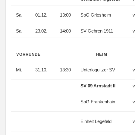
Sa.
01.12.
13:00
SpG Griesheim
v
Sa.
23.02.
14:00
SV Gehren 1911
v
VORRUNDE
HEIM
Mi.
31.10.
13:30
Unterloquitzer SV
v
SV 09 Arnstadt II
v
SpG Frankenhain
v
Einheit Legefeld
v