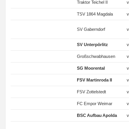
Traktor Teichel II
v
TSV 1864 Magdala
v
SV Gaberndorf
v
SV Unterpörlitz
v
Großschwabhausen
v
SG Moorental
v
FSV Martinroda II
v
FSV Zottelstedt
v
FC Empor Weimar
v
BSC Aufbau Apolda
v