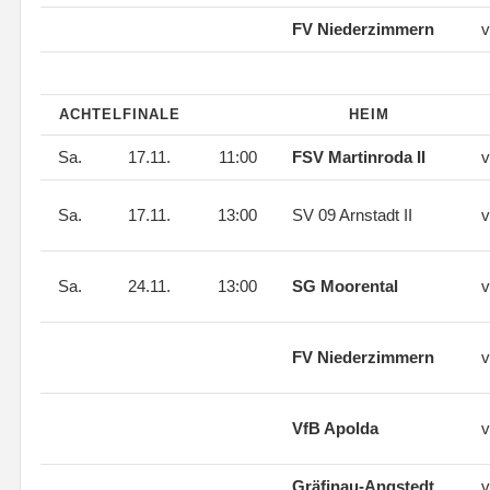
FV Niederzimmern
v
ACHTELFINALE
HEIM
Sa.
17.11.
11:00
FSV Martinroda II
v
Sa.
17.11.
13:00
SV 09 Arnstadt II
v
Sa.
24.11.
13:00
SG Moorental
v
FV Niederzimmern
v
VfB Apolda
v
Gräfinau-Angstedt
v