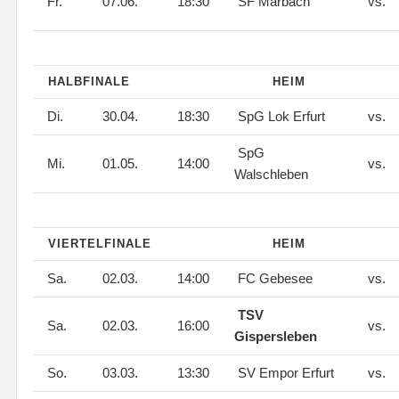
Fr.
07.06.
18:30
SF Marbach
vs.
HALBFINALE
HEIM
Di.
30.04.
18:30
SpG Lok Erfurt
vs.
SpG
Mi.
01.05.
14:00
vs.
Walschleben
VIERTELFINALE
HEIM
Sa.
02.03.
14:00
FC Gebesee
vs.
TSV
Sa.
02.03.
16:00
vs.
Gispersleben
So.
03.03.
13:30
SV Empor Erfurt
vs.