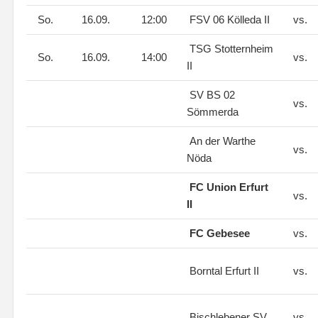
So.
16.09.
12:00
FSV 06 Kölleda II
vs.
TSG Stotternheim
So.
16.09.
14:00
vs.
II
SV BS 02
vs.
Sömmerda
An der Warthe
vs.
Nöda
FC Union Erfurt
vs.
II
FC Gebesee
vs.
Borntal Erfurt II
vs.
Bischlebener SV
vs.