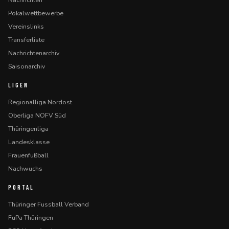
Pokalwettbewerbe
Vereinslinks
Transferliste
Nachrichtenarchiv
Saisonarchiv
LIGEN
Regionalliga Nordost
Oberliga NOFV Süd
Thüringenliga
Landesklasse
Frauenfußball
Nachwuchs
PORTAL
Thüringer Fussball Verband
FuPa Thüringen