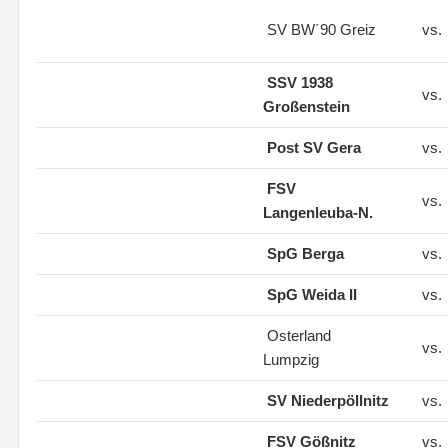
SV BW´90 Greiz
vs.
SSV 1938
vs.
Großenstein
Post SV Gera
vs.
FSV
vs.
Langenleuba-N.
SpG Berga
vs.
SpG Weida II
vs.
Osterland
vs.
Lumpzig
SV Niederpöllnitz
vs.
FSV Gößnitz
vs.