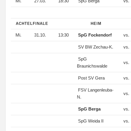
Mi.
27.03.
18:30
SpG Berga
vs.
ACHTELFINALE
HEIM
Mi.
31.10.
13:30
SpG Fockendorf
vs.
SV BW Zechau-K.
vs.
SpG
vs.
Braunichswalde
Post SV Gera
vs.
FSV Langenleuba-
vs.
N.
SpG Berga
vs.
SpG Weida II
vs.