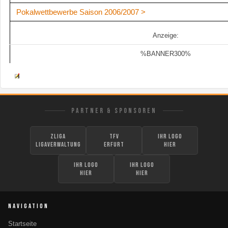
Pokalwettbewerbe Saison 2006/2007 >
Anzeige:
%BANNER300%
PARTNER & SPONSOREN
zLiga
TFV
Ihr Logo
Ligaverwaltung
Erfurt
hier
Ihr Logo
Ihr Logo
hier
hier
NAVIGATION
Startseite