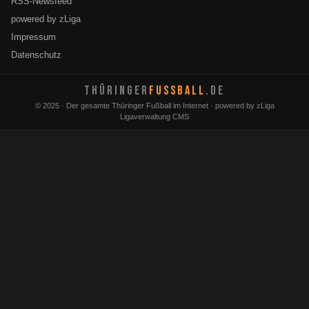
RSS-Newsfeed
powered by zLiga
Impressum
Datenschutz
THÜRINGER
FUSSBALL
.DE
© 2025 · Der gesamte Thüringer Fußball im Internet · powered by zLiga
Ligaverwaltung CMS