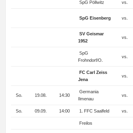
SpG Pöllwitz
vs.
SpG Eisenberg
vs.
SV Geismar
vs.
1952
SpG
vs.
Frohndorf/O.
FC Carl Zeiss
vs.
Jena
Germania
So.
19.08.
14:30
vs.
Ilmenau
So.
09.09.
14:00
1. FFC Saalfeld
vs.
Freilos