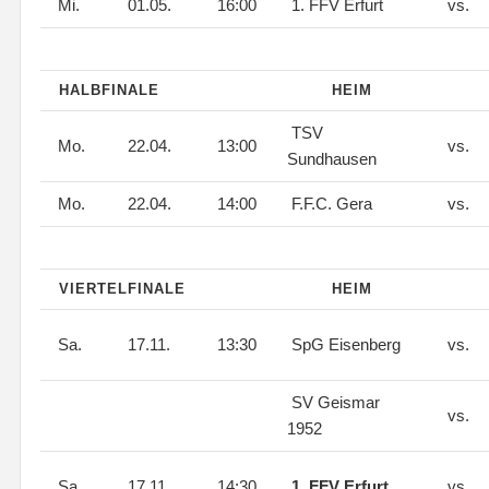
Mi.
01.05.
16:00
1. FFV Erfurt
vs.
HALBFINALE
HEIM
TSV
Mo.
22.04.
13:00
vs.
Sundhausen
Mo.
22.04.
14:00
F.F.C. Gera
vs.
VIERTELFINALE
HEIM
Sa.
17.11.
13:30
SpG Eisenberg
vs.
SV Geismar
vs.
1952
Sa.
17.11.
14:30
1. FFV Erfurt
vs.