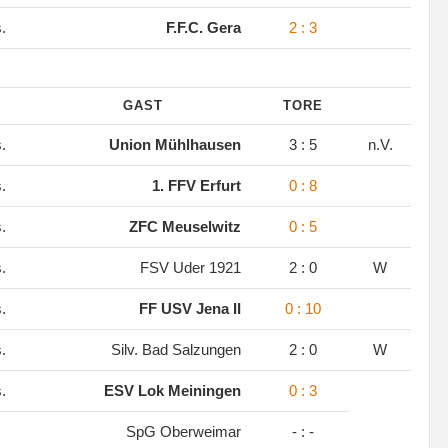
s.
F.F.C. Gera
2 : 3
GAST
TORE
s.
Union Mühlhausen
3 : 5
n.V.
s.
1. FFV Erfurt
0 : 8
s.
ZFC Meuselwitz
0 : 5
s.
FSV Uder 1921
2 : 0
W
s.
FF USV Jena II
0 : 10
s.
Silv. Bad Salzungen
2 : 0
W
s.
ESV Lok Meiningen
0 : 3
SpG Oberweimar
- : -