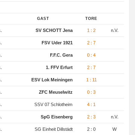
GAST
TORE
s.
SV SCHOTT Jena
1 : 2
n.V.
s.
FSV Uder 1921
2 : 7
s.
F.F.C. Gera
0 : 4
s.
1. FFV Erfurt
2 : 7
s.
ESV Lok Meiningen
1 : 11
s.
ZFC Meuselwitz
0 : 3
s.
SSV 07 Schlotheim
4 : 1
s.
SpG Eisenberg
2 : 3
n.V.
s.
SG Einheit Dillstädt
2 : 0
W