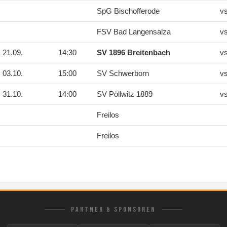
SpG Bischofferode
v
FSV Bad Langensalza
v
21.09.
14:30
SV 1896 Breitenbach
v
03.10.
15:00
SV Schwerborn
v
31.10.
14:00
SV Pöllwitz 1889
v
Freilos
Freilos
PARTNER & SPONSOREN