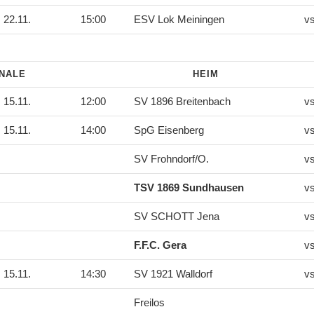
22.11.
15:00
ESV Lok Meiningen
v
INALE
HEIM
15.11.
12:00
SV 1896 Breitenbach
v
15.11.
14:00
SpG Eisenberg
v
SV Frohndorf/O.
v
TSV 1869 Sundhausen
v
SV SCHOTT Jena
v
F.F.C. Gera
v
15.11.
14:30
SV 1921 Walldorf
v
Freilos