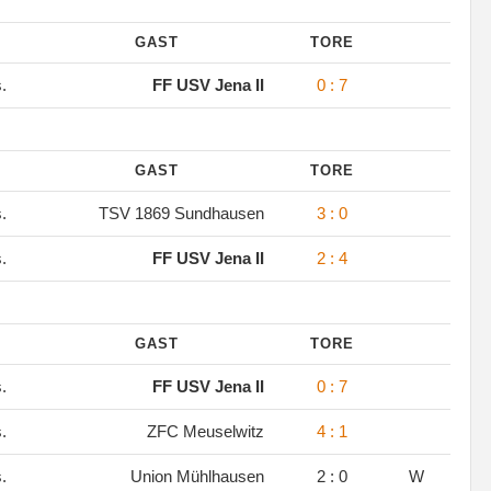
GAST
TORE
s.
FF USV Jena II
0 : 7
GAST
TORE
s.
TSV 1869 Sundhausen
3 : 0
s.
FF USV Jena II
2 : 4
GAST
TORE
s.
FF USV Jena II
0 : 7
s.
ZFC Meuselwitz
4 : 1
s.
Union Mühlhausen
2 : 0
W