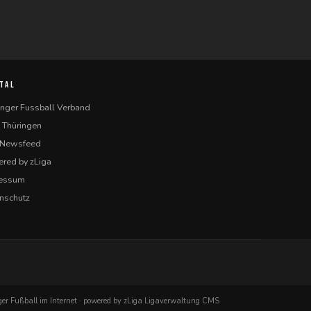
TAL
inger Fussball Verband
 Thüringen
-Newsfeed
red by zLiga
ressum
nschutz
er Fußball im Internet · powered by zLiga Ligaverwaltung CMS