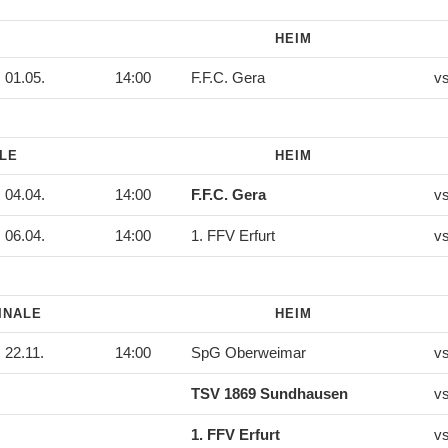
HEIM
01.05.
14:00
F.F.C. Gera
v
ALE
HEIM
04.04.
14:00
F.F.C. Gera
v
06.04.
14:00
1. FFV Erfurt
v
INALE
HEIM
22.11.
14:00
SpG Oberweimar
v
TSV 1869 Sundhausen
v
1. FFV Erfurt
v