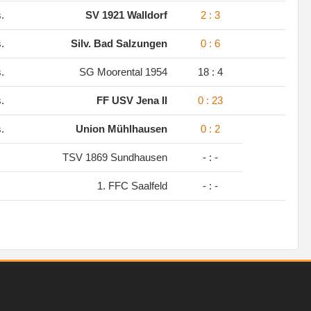
s.
SV 1921 Walldorf
2 : 3
s.
Silv. Bad Salzungen
0 : 6
s.
SG Moorental 1954
18 : 4
s.
FF USV Jena II
0 : 23
s.
Union Mühlhausen
0 : 2
TSV 1869 Sundhausen
- : -
1. FFC Saalfeld
- : -