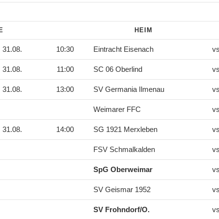
DE
HEIM
31.08.
10:30
Eintracht Eisenach
v
31.08.
11:00
SC 06 Oberlind
v
31.08.
13:00
SV Germania Ilmenau
v
Weimarer FFC
v
31.08.
14:00
SG 1921 Merxleben
v
FSV Schmalkalden
v
SpG Oberweimar
v
SV Geismar 1952
v
SV Frohndorf/O.
v