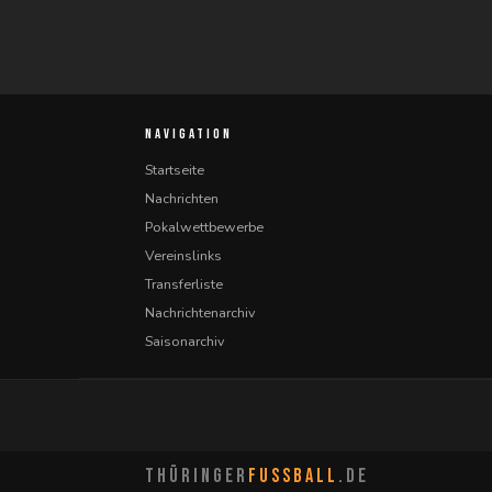
NAVIGATION
Startseite
Nachrichten
Pokalwettbewerbe
Vereinslinks
Transferliste
Nachrichtenarchiv
Saisonarchiv
THÜRINGER
FUSSBALL
.DE