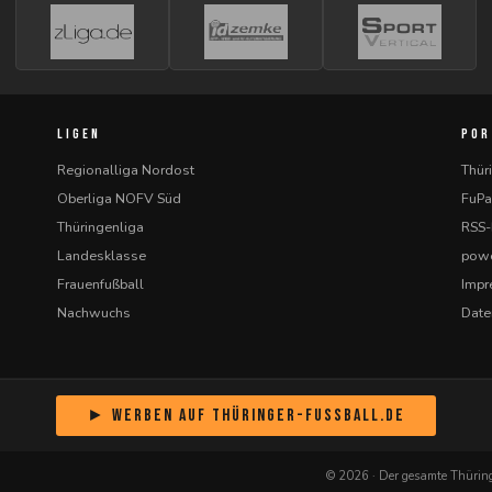
LIGEN
POR
Regionalliga Nordost
Thür
Oberliga NOFV Süd
FuPa
Thüringenliga
RSS
Landesklasse
powe
Frauenfußball
Imp
Nachwuchs
Date
► Werben auf Thüringer-Fussball.de
© 2026 · Der gesamte Thüring