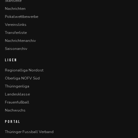
Startseite
Nachrichten
Pokalwettbewerbe
Vereinslinks
Transferliste
Nachrichtenarchiv
Saisonarchiv
LIGEN
Regionalliga Nordost
Oberliga NOFV Süd
Thüringenliga
Landesklasse
Frauenfußball
Nachwuchs
PORTAL
Thüringer Fussball Verband